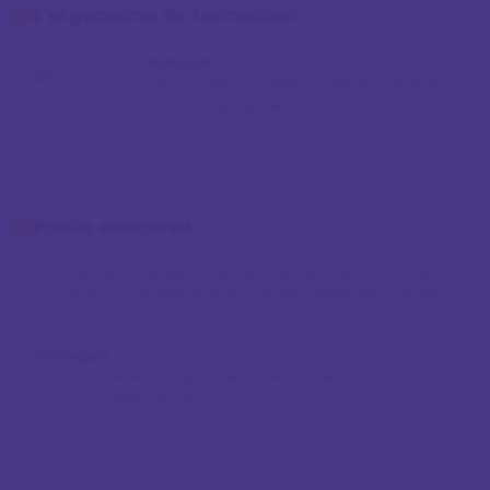
L'organisme de formation
Kanopé
Des formateurs experts à l'esprit coopératif
Découvrir Kanopé
Public concerné
toute personne désireuse de proposer dans un format
papier ou numérique un document à destination privée
ou publique
Prérequis
savoir utiliser un logiciel de traitement de texte tel ms-
word ou libre-office