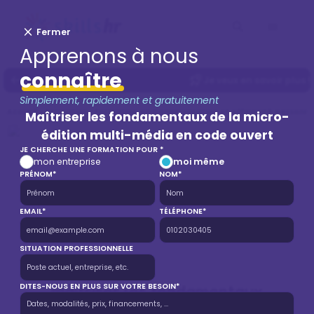
Fermer
Apprenons à nous
connaître
Je veux en savoir plus !
Simplement, rapidement et gratuitement
Accueil
Formation
Formation en Communication et efficacité personnel
Maîtriser les fondamentaux de la micro-
édition multi-média en code ouvert
JE CHERCHE UNE FORMATION POUR *
mon entreprise
moi même
PRÉNOM*
NOM*
EMAIL*
TÉLÉPHONE*
SITUATION PROFESSIONNELLE
Maîtriser les fondamentaux
DITES-NOUS EN PLUS SUR VOTRE BESOIN*