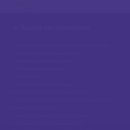
Toutes les formations
Formation Accompagnement personnel et Bilan de
compétences
Formation Achat, logistique, transport
Formation Agroalimentaire, HACCP
Formation Animaux, nature
Formation Arts
Formation Bien-être et Esthétique
Formation Commercial et relation client
Formation Communication et efficacité personnelle et
professionnelle
Formation Comptabilité
Formation Création et gestion d'entreprise
Formation Droit et formation des Élus