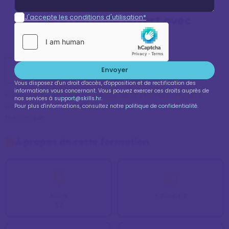
de la micro-édition multi-
média en code ouvert avec
J'accepte les conditions d'utilisation*
Kanopé
Je veux en savoir plus !
Envoyer
Vous disposez d'un droit d'accès, d'opposition et de rectification des
informations vous concernant. Vous pouvez exercer ces droits auprès de
Présentation et mise en oeuvre de la chaîne complète 
nos services à
support@skills.hr
.
menant à la réalisation de livres sous forme papier et 
Pour plus d'informations, consultez notre
politique de confidentialité
.
numérique
À propos de cette formation
Auch
> 700€ HT
32