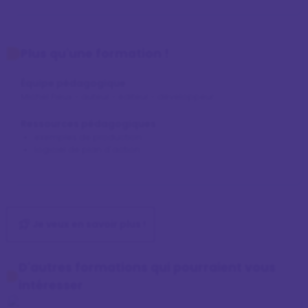
Plus qu'une formation !
Équipe pédagogique
Michel Fieux - auteur - éditeur - développeur
Ressources pédagogiques
exemples de production
logiciel de plan d'action
Je veux en savoir plus !
D'autres formations qui pourraient vous
intéresser