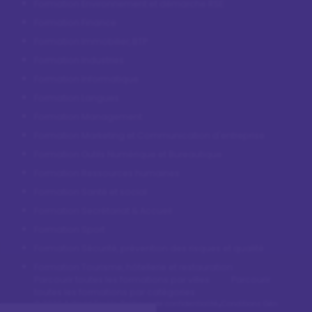
Formation Environnement et démarche RSE
Formation Finance
Formation Immobilier, BTP
Formation Industries
Formation Informatique
Formation Langues
Formation Management
Formation Marketing et Communication d'entreprise
Formation Outils Numérique et Bureautique
Formation Ressources humaines
Formation Santé et social
Formation Secrétariat & Accueil
Formation Sport
Formation Sécurité, prévention des risques et qualité
Formation Tourisme, hôtellerie et restauration
Parcourir toutes les formations par villes
Parcourir
toutes les formations par catégories
© 2026 A World For Us
•
Politique de confidentialité
•
Conditions Générales d’U