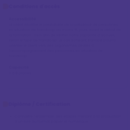
Conditions d'accès
Accessibilité
Le client informe le prestataire de la présence de personnes 
en situation de handicap au moins 15 jours avant le début de 
la formation ; ceci afin de vérifier notre capacité d’accueil, 
selon le type de handicap. Le cas échéant, Kanopé pourra 
orienter le client vers des organismes dédiés à 
l’accompagnement des personnes en situation de 
handicap.
Capacité
0 à 8 places
Diplôme / Certification
Connaître l'ensemble  des étapes menant à la production 
d'un livre au format papier et numérique