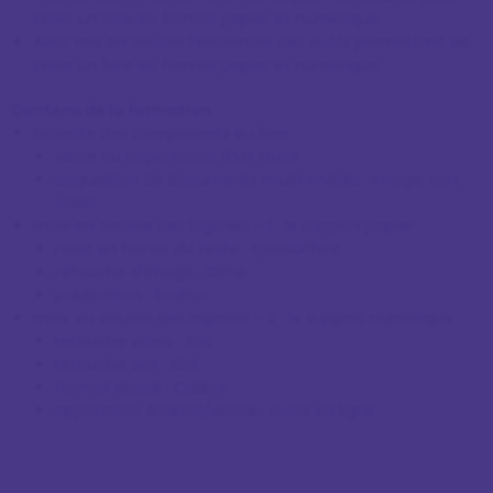
créer un livre au format papier et numérique
Avoir mis en oeuvre l'ensemble des outils permettant de
créer un livre au format papier et numérique
Contenu de la formation
collecte des composants du livre
saisie ou importation d'un texte
acquisition de documents multi-média : image, son,
video
mise en oeuvre des logiciels - 1 : le support papier
mise en forme du texte : openOffice
retouche d'image : Gimp
publication : Scribus
mise en oeuvre des logiciels - 2 : le support numérique
retouche video : tbd
retouche son : tbd
format ebook : Calibre
application Android/eBook : outils en ligne