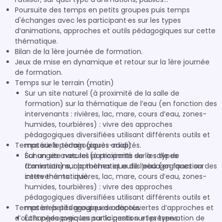
Poursuite des temps en petits groupes puis temps
d'échanges avec les participant·es sur les types
d’animations, approches et outils pédagogiques sur cette
thématique.
Bilan de la 1ère journée de formation.
Jeux de mise en dynamique et retour sur la 1ère journée
de formation.
Temps sur le terrain (matin)
Sur un site naturel (à proximité de la salle de
formation) sur la thématique de l’eau (en fonction des
intervenants : rivières, lac, mare, cours d’eau, zones-
humides, tourbières) : vivre des approches
pédagogiques diversifiées utilisant différents outils et
Temps sur le terrain (après-midi)
matériels pédagogiques adaptés.
Échanges avec les participants sur les types
Sur un site naturel (à proximité de la salle de
d’animations, approches et outils pédagogiques sur
formation) sur la thématique de l’eau (en fonction des
cette thématique.
intervenants : rivières, lac, mare, cours d’eau, zones-
humides, tourbières) : vivre des approches
pédagogiques diversifiées utilisant différents outils et
Temps en petits groupes de découvertes d’approches et
matériels pédagogiques adaptés.
d’outils pédagogiques sur la gestion et préservation de
Échanges avec les participants sur les types