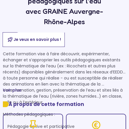
pédagogiques sur l'eau
avec GRAINE Auvergne-
Rhône-Alpes
Je veux en savoir plus !
Cette formation vise à faire découvrir, expérimenter, 
échanger et s’approprier les outils pédagogiques existants 
sur la thématique de l’eau (ex : Ricochets et autres plus 
récents) disponibles généralement dans les réseaux d’EEDD… 
à toute personne qui réalise - ou est susceptible de réaliser 
des animations en lien avec la thématique de la 
consommation, gestion, préservation de l’eau et sites liés à 
Voir plus
la thématique de l’eau (rivière, zones humides…) en classe, 
salle ou à l’extérieur.

À propos de cette formation
Méthodes pédagogiques :

    Pédagogie active et participative
