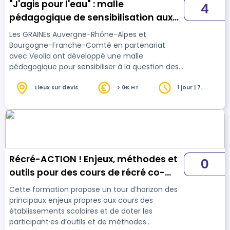
"J'agis pour l'eau" : malle
4
pédagogique de sensibilisation aux
micropolluants de l'eau
Les GRAINEs Auvergne-Rhône-Alpes et
Bourgogne-Franche-Comté en partenariat
avec Veolia ont développé une malle
pédagogique pour sensibiliser à la question des
micropolluants dans l’eau. A travers différents
supports pédagogiques et séquences
Lieux sur devis
> 0€ HT
1 jour | 7
heures
d’animation, l’objectif de cette malle
pédagogique est d’accélérer la prise de
conscience des enjeux liés aux micropolluants
dans l’eau, d’informer pour provoquer un
changement de représentation et de
comportement et de donner envie au public de
Récré-ACTION ! Enjeux, méthodes et
0
passer à l’ac…
outils pour des cours de récré co-
rêvées
Cette formation propose un tour d’horizon des
principaux enjeux propres aux cours des
établissements scolaires et de doter les
participant·es d’outils et de méthodes