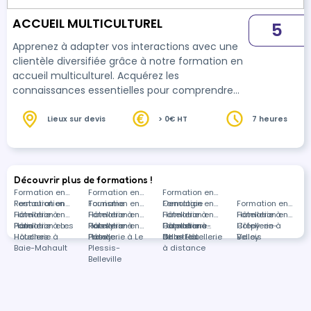
ACCUEIL MULTICULTUREL
5
Apprenez à adapter vos interactions avec une
clientèle diversifiée grâce à notre formation en
accueil multiculturel. Acquérez les
connaissances essentielles pour comprendre
les spécificités culturelles et appliquer des
règles de communication efficaces. Car la
Lieux sur devis
> 0€ HT
7 heures
richesse humaine vient de la diversité.
Découvrir plus de formations !
Formation en
Formation en
Formation en
Restauration
Formation en
Tourisme
Formation en
Oenologie
Formation en
Formation en
Hôtellerie à
Formation en
Hôtellerie à
Formation en
Hôtellerie à
Formation en
Hôtellerie à
Formation en
Paris
Hôtellerie à Les
Formation en
Roissy-en-
Hôtellerie à
Formation en
Capesterre-
Hôtellerie à
Formations
Crépy-en-
Hôtellerie à
Houches
Hôtellerie à
France
Passy
Hôtellerie à Le
Belle-Eau
Chartres
dans Hôtellerie
Valois
Belley
Baie-Mahault
Plessis-
à distance
Belleville