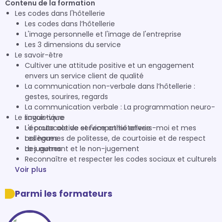
Contenu de la formation
Les codes dans l'hôtellerie
Les codes dans l’hôtellerie
L'image personnelle et l'image de l'entreprise
Les 3 dimensions du service
Le savoir-être
Cultiver une attitude positive et un engagement
envers un service client de qualité
La communication non-verbale dans l’hôtellerie :
gestes, sourires, regards
La communication verbale : La programmation neuro-
Le savoir-vivre
linguistique
L'écoute active et l'empathie envers-moi et mes
Le protocole de service en hôtellerie
collègues
Les normes de politesse, de courtoisie et de respect
Le jugement et le non-jugement
des autres
Reconnaître et respecter les codes sociaux et culturels
Voir plus
Parmi les formateurs