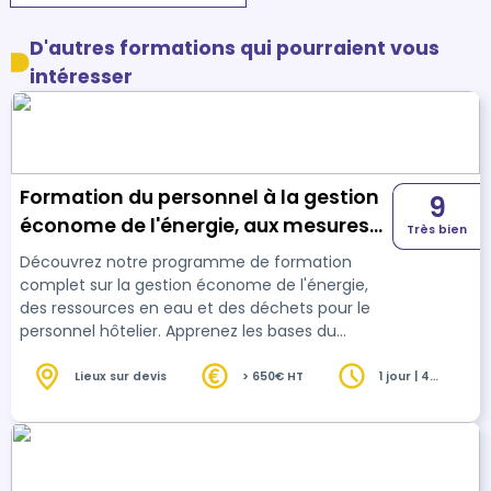
D'autres formations qui pourraient vous
intéresser
Formation du personnel à la gestion
9
économe de l'énergie, aux mesures
Très bien
d'économie d'eau, et à la gestion des
Découvrez notre programme de formation
déchets
complet sur la gestion économe de l'énergie,
des ressources en eau et des déchets pour le
personnel hôtelier. Apprenez les bases du
développement durable, comprenez les enjeux
du réchauffement climatique et mettez en
Lieux sur devis
> 650€ HT
1 jour | 4
heures
place des pratiques écologiques obligatoires
pour répondre au critère 237 du classement
hôtelier.