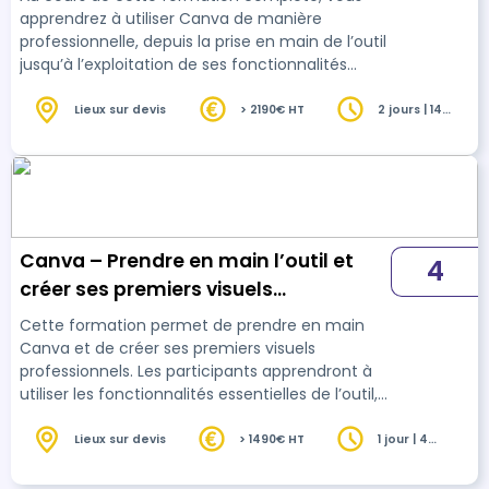
apprendrez à utiliser Canva de manière
professionnelle, depuis la prise en main de l’outil
jusqu’à l’exploitation de ses fonctionnalités
avancées et de ses outils d’intelligence
artificielle. Vous développerez des
Lieux sur devis
> 2190€ HT
2 jours | 14
heures
compétences solides pour concevoir des
supports de communication performants,
cohérents et adaptés à différents supports de
diffusion.
Canva – Prendre en main l’outil et
4
créer ses premiers visuels
professionnels 4h
Cette formation permet de prendre en main
Canva et de créer ses premiers visuels
professionnels. Les participants apprendront à
utiliser les fonctionnalités essentielles de l’outil,
à structurer des supports clairs et cohérents, et
à produire des visuels prêts à être diffusés.
Lieux sur devis
> 1490€ HT
1 jour | 4
heures