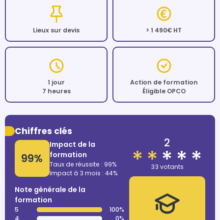
Lieux sur devis
> 1 490€ HT
1 jour
Action de formation
7 heures
Éligible OPCO
Chiffres clés
2
Impact de la
formation
99%
Taux de réussite : 99%
33 votants
Impact à 3 mois : 44%
Note générale de la
formation
5
100%
4
0%