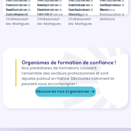
Restauration à
Formation en
Restauration à
Formation en
Restauration à
Formation en
Restauration à
Formation en
rest…
Paris
Restauration à
Formation en
Auray
Restauration à
Formation en
Saint-Leu
Restauration à
Formation en
La Seyne-sur-
Restauration à
Formations
Aurillac
Restauration à
Formation en
Guiche
Restauration à
Formation en
Les Avirons
Restauration à
Formation en
Mer
Bordeaux
dans
Baie-Mahault
Esthétique à
Fort-de-France
HACCP à
Dardilly
Massage à
Restauration à
Châteauneuf-
Châteauneuf-
Châteauneuf-
distance
les-Martigues
les-Martigues
les-Martigues
Organismes de formation de confiance !
Nos prestataires de formations couvrent
l’ensemble des secteurs professionnels et sont
répartis partout en France. Découvrez comment ils
peuvent vous accompagner !
Découvrez nos organismes