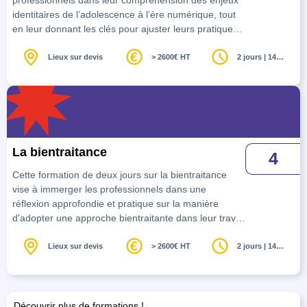
professionnels dans leur compréhension des enjeux
identitaires de l’adolescence à l’ère numérique, tout
en leur donnant les clés pour ajuster leurs pratiques
face aux comportements à risque et aux
problématiques psychosociales des jeunes. Seront
Lieux sur devis
> 2600€ HT
2 jours | 14
heures
croisés les approches sociologique, psychologique et
pratiques cliniques pour aider à mieux comprendre
les dynamiques adolescentes et enrichir les
compétences relationnelles des accompagnants.
La bientraitance
4
Cette formation de deux jours sur la bientraitance
vise à immerger les professionnels dans une
réflexion approfondie et pratique sur la manière
d'adopter une approche bientraitante dans leur travail
quotidien. En partant d'une analyse des constats
actuels et des recommandations légales et pratiques
Lieux sur devis
> 2600€ HT
2 jours | 14
heures
en matière de bientraitance, les participants
exploreront comment cette notion va au-delà de la
simple prévention de la maltraitance pour devenir un
véritable cadre de pensée et d'action éthique. La pr…
Découvrir plus de formations !