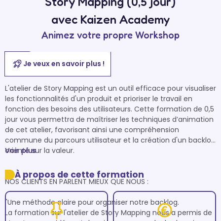
Story Mapping (0,5 jour)
avec Kaizen Academy
Animez votre propre Workshop
Je veux en savoir plus !
L'atelier de Story Mapping est un outil efficace pour visualiser 
les fonctionnalités d'un produit et prioriser le travail en 
fonction des besoins des utilisateurs. Cette formation de 0,5 
jour vous permettra de maîtriser les techniques d’animation 
de cet atelier, favorisant ainsi une compréhension 
commune du parcours utilisateur et la création d'un backlog 
orienté sur la valeur.

Voir plus
À propos de cette formation
NOS CLIENTS EN PARLENT MIEUX QUE NOUS :

"Une méthode claire pour organiser notre backlog.

La formation sur l'atelier de Story Mapping nous a permis de 