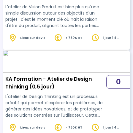
L'atelier de Vision Produit est bien plus qu'une
simple discussion autour des objectifs d'un
projet : c'est le moment clé où naît la raison
d'être du produit, alignant toutes les parties
prenantes autour d'une vision inspirante et
partagée. Savoir animer cet atelier, c'est
Lieux sur devis
> 750€ HT
1 jour | 4
heures
permettre à chaque membre de l'équipe de
comprendre pourquoi leur travail compte, et
comment il contribue à une transformation
positive. Cette formation vous donnera les clés
pour faire émerger une vision claire,
engageante et …
KA Formation - Atelier de Design
0
Thinking (0,5 jour)
L'atelier de Design Thinking est un processus
créatif qui permet d'explorer les problèmes, de
générer des idées novatrices, et de prototyper
des solutions centrées sur l'utilisateur. Cette
formation vous apprendra à animer un atelier
de Design Thinking de manière efficace, en
Lieux sur devis
> 750€ HT
1 jour | 4
heures