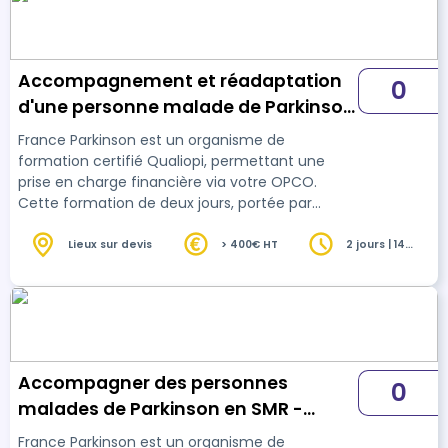
Accompagnement et réadaptation
0
d'une personne malade de Parkinson
en ESA et équipe spécialisée à
France Parkinson est un organisme de
domicile
formation certifié Qualiopi, permettant une
prise en charge financière via votre OPCO.
Cette formation de deux jours, portée par
France Parkinson en partenariat avec Soft’Ages
Formations, accompagne l’évolution des
Lieux sur devis
> 400€ HT
2 jours | 14
heures
équipes spécialisées Alzheimer vers les équipes
spécialisées maladies neurodégénératives. Dans
le cadre de la Stratégie MND 2025–2030, qui
prévoit l’élargissement des missions ESA et le
doublement de leur nombre, cette formation
propose un parcours…
Accompagner des personnes
0
malades de Parkinson en SMR -
Niveau 2 - Confirmé
France Parkinson est un organisme de