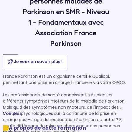
personnes malades de
Parkinson en SMR - Niveau
1 - Fondamentaux avec
Association France
Parkinson
Je veux en savoir plus !
France Parkinson est un organisme certifié Qualiopi, 
permettant une prise en charge financière via votre OPCO.

Les professionnels de santé connaissent très bien les 
différents symptômes moteurs de la maladie de Parkinson. 
Mais quid des symptômes non moteurs, de l'impact des 
troubles psychologiques sur la continuité de la prise en 
Voir plus
charge post-stage de rééducation Parkinson ou autre ? Et 
quelle différence de prise en charge pour des personnes 
À propos de cette formation