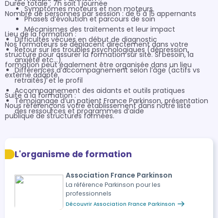
Durée totale : 7h soit 1 journée

Symptômes moteurs et non moteurs
Nombre de personnes par session : de 6 à 15 appernants

Phases d’évolution et parcours de soin
Mécanismes des traitements et leur impact
Lieu de la formation :

Difficultés vécues en début de diagnostic
Nos formateurs se déplacent directement dans votre 
Retour sur les troubles psychologiques (dépression,
structure pour assurer la formation sur site. Si besoin, la 
anxiété etc…)
formation peut également être organisée dans un lieu 
Différences d’accompagnement selon l’âge (actifs vs
externe adapté.

retraités) et le profil
Accompagnement des aidants et outils pratiques
Suite à la formation :

Témoignage d’un patient France Parkinson, présentation
Nous référençons votre établissement dans notre liste 
des ressources et programmes d’aide
publique de structures formées.

- Tarifs - 

L'organisme de formation
Formation en groupe (intra) : Forfait de 1400 € pour 
Association France Parkinson
l’ensemble du groupe, quel que soit le nombre de 
La référence Parkinson pour les
participants (non soumis à la TVA). Sont ajoutés 400€ de 
professionnels
frais annexes (déplacement et frais de bouche), calculés au 
Découvrir Association France Parkinson
réel après la formation, sans dépasser le montant du devis.
