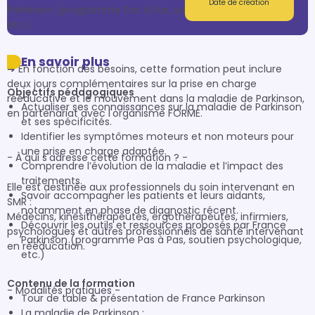
Date de création
Parkinson (programme Pas à Pas, soutien psychologique, 
etc.).

En savoir plus
➜ En fonction des besoins, cette formation peut inclure 
deux jours complémentaires sur la prise en charge 
Objectifs pédagogiques
rééducative et le mouvement dans la maladie de Parkinson, 
Actualiser ses connaissances sur la maladie de Parkinson
en partenariat avec l'organisme FORME.

et ses spécificités.
Identifier les symptômes moteurs et non moteurs pour
une prise en charge adaptée.
- À qui s'adresse cette formation ? -

Comprendre l’évolution de la maladie et l’impact des
traitements.
Elle est destinée aux professionnels du soin intervenant en 
Savoir accompagner les patients et leurs aidants,
SMR : 

notamment en phase de diagnostic récent.
Médecins, kinésithérapeutes, ergothérapeutes, infirmiers, 
Découvrir les outils et ressources proposés par France
psychologues et autres professionnels de santé intervenant 
Parkinson (programme Pas à Pas, soutien psychologique,
en rééducation.

etc.)
Contenu de la formation
- Modalités pratiques -

Tour de table & présentation de France Parkinson
La maladie de Parkinson :