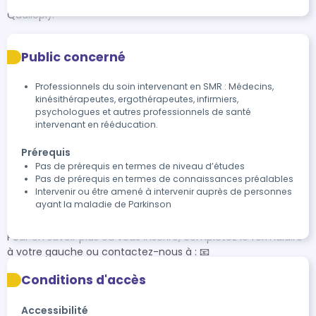
Prise en charge OPCO possible (France Parkinson est certifié 
Qualiopi).

Public concerné
- Accessibilité - 

Professionnels du soin intervenant en SMR : Médecins,
Vous êtes en situation de handicap et souhaitez participer à 
kinésithérapeutes, ergothérapeutes, infirmiers,
la formation ? Contactez-nous pour adapter les modalités 
psychologues et autres professionnels de santé
de formation à vos besoins.

intervenant en rééducation.
Prérequis
- Délai d'accès - 

Pas de prérequis en termes de niveau d’études
Pas de prérequis en termes de connaissances préalables
Nous répondons à vos demandes sous une semaine. Prévoir 
Intervenir ou être amené à intervenir auprès de personnes
ayant la maladie de Parkinson
environ un mois entre le premier contact et la mise en place 
effective de la formation.

Pour en savoir plus ou vous inscrire, complétez le formulaire 
à votre gauche ou contactez-nous à : 📧 
formation@franceparkinson.fr  📞 01 45 82 17 78
Conditions d'accès
Accessibilité