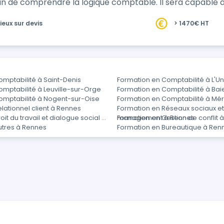
n de comprendre la logique comptable. Il sera capable de
ieux sur devis
> 1470€ HT
mptabilité à Saint-Denis
Formation en Comptabilité à L'Un
mptabilité à Leuville-sur-Orge
Formation en Comptabilité à Ba
omptabilité à Nogent-sur-Oise
Formation en Comptabilité à Mé
lationnel client à Rennes
Formation en Réseaux sociaux e
it du travail et dialogue social à
management à Rennes
Formation en Gestion de conflit 
utres à Rennes
Formation en Bureautique à Ren