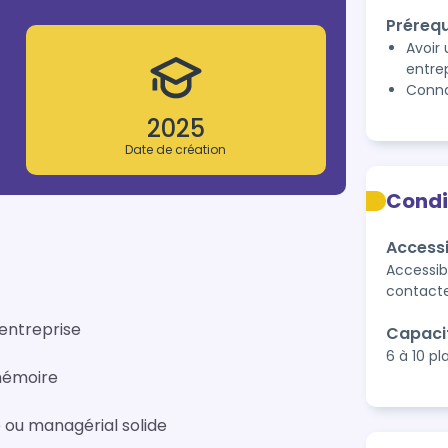
Prérequ
Avoir
entre
Conna
2025
Date de création
Condi
Accessi
Accessib
contacte
 entreprise
Capaci
6 à 10 p
 mémoire
e ou managérial solide