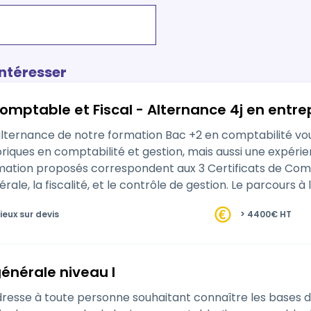
intéresser
omptable et Fiscal - Alternance 4j en entre
ternance de notre formation Bac +2 en comptabilité vous
iques en comptabilité et gestion, mais aussi une expérien
ation proposés correspondent aux 3 Certificats de Compé
et le contrôle de gestion. Le parcours à lieu à distance au rythme de 1 jour par semaine
tance…
ieux sur devis
> 4400€ HT
énérale niveau I
sse à toute personne souhaitant connaître les bases de 