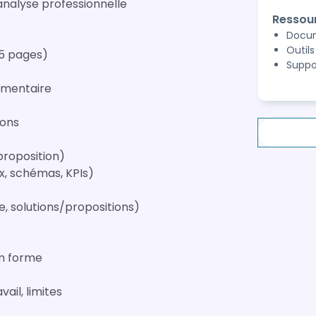
analyse professionnelle
Ressou
Docum
Outil
15 pages)
Suppo
ementaire
ions
proposition)
ux, schémas, KPIs)
e, solutions/propositions)
en forme
ail, limites