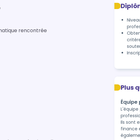
Diplô
e
Niveau
profe
ématique rencontrée
Obten
critèr
soute
Inscr
Plus 
Équipe
L'équip
professi
Ils sont
finance 
égalemen