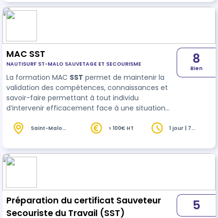
MAC SST
8
NAUTISURF ST-MALO SAUVETAGE ET SECOURISME
Bien
La formation MAC
SST
permet de maintenir la
validation des compétences, connaissances et
savoir-faire permettant à tout individu
d’intervenir efficacement face à une situation
d’accident et, en matière de prévention, de
mettre en application ses compétences au profit
Saint-Malo
> 100€ HT
1 jour | 7
(35)
heures
…
Préparation du certificat Sauveteur
5
Secouriste du Travail (SST)