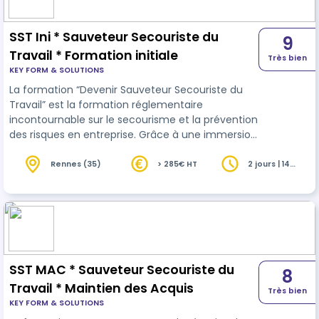
SST Ini * Sauveteur Secouriste du
9
Travail * Formation initiale
Très bien
KEY FORM & SOLUTIONS
La formation “Devenir Sauveteur Secouriste du
Travail” est la formation réglementaire
incontournable sur le secourisme et la prévention
des risques en entreprise. Grâce à une immersion
visuelle, sensorielle et pratique, les stagiaires
obtiendront les compétences opérationnelles
Rennes (35)
> 285€ HT
2 jours | 14
heures
nécessaires pour porter secours à une personne
en détresse et participer activement à la
démarche de prévention au sein de l’entreprise.
SST MAC * Sauveteur Secouriste du
8
Travail * Maintien des Acquis
Très bien
KEY FORM & SOLUTIONS