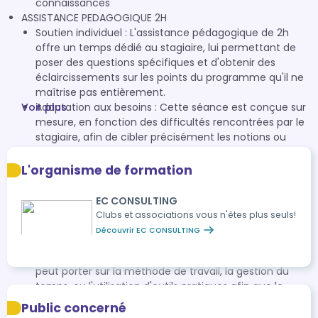
connaissances
ASSISTANCE PEDAGOGIQUE 2H
Soutien individuel : L'assistance pédagogique de 2h
offre un temps dédié au stagiaire, lui permettant de
poser des questions spécifiques et d'obtenir des
éclaircissements sur les points du programme qu'il ne
maîtrise pas entièrement.
Voir plus
Adaptation aux besoins : Cette séance est conçue sur
mesure, en fonction des difficultés rencontrées par le
stagiaire, afin de cibler précisément les notions ou
compétences à renforcer.
Exemples pratiques : Durant ces 2 heures, l'intervenant
L'organisme de formation
peut proposer des études de cas, des exercices
pratiques, ou réviser certaines notions théoriques pour
EC CONSULTING
aider le stagiaire à assimiler les concepts dans un
Clubs et associations vous n'êtes plus seuls!
contexte concret.
Découvrir EC CONSULTING
Méthodologie et organisation : Au-delà de la
compréhension du contenu, l'assistance pédagogique
peut porter sur la méthode de travail, la gestion du
temps, ou l'utilisation d'outils pratiques afin que le
stagiaire gagne en autonomie et en efficacité.
Public concerné
Accompagnement personnalisé : L'objectif est de