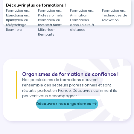
Découvrir plus de formations !
Formation en
Formation en
Formation en
Formation en
Coaching
Formation en
Professionnels
Animation
Techniques de
sportif
Pilotage,
Formation en
du
Formation en
Formations
relaxation
télépilotage
Loisirs à
mouvements
Loisirs à Saint-
dans Loisirs à
Beuvillers
Mitre-les-
distance
Remparts
Organismes de formation de confiance !
Nos prestataires de formations couvrent
l’ensemble des secteurs professionnels et sont
répartis partout en France. Découvrez comment ils
peuvent vous accompagner !
Découvrez nos organismes