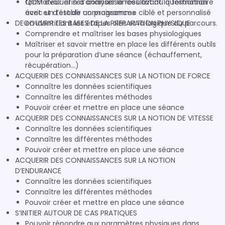
formateur afin d’analyser le résultat du questionnaire
QCM évaluer ses connaissances avant la formation
écrit et d’établir un programme ciblé et personnalisé
avec un test de connaissances
DECOUVRIR LES BASES DE LA PREPARATION PHYSIQUE
en identifiant les étapes clés et la logique du parcours.
Comprendre et maîtriser les bases physiologiques
Maîtriser et savoir mettre en place les différents outils
pour la préparation d’une séance (échauffement,
récupération…)
ACQUERIR DES CONNAISSANCES SUR LA NOTION DE FORCE
Connaître les données scientifiques
Connaître les différentes méthodes
Pouvoir créer et mettre en place une séance
ACQUERIR DES CONNAISSANCES SUR LA NOTION DE VITESSE
Connaître les données scientifiques
Connaître les différentes méthodes
Pouvoir créer et mettre en place une séance
ACQUERIR DES CONNAISSANCES SUR LA NOTION
D’ENDURANCE
Connaître les données scientifiques
Connaître les différentes méthodes
Pouvoir créer et mettre en place une séance
S’INITIER AUTOUR DE CAS PRATIQUES
Pouvoir répondre aux paramètres physiques dans