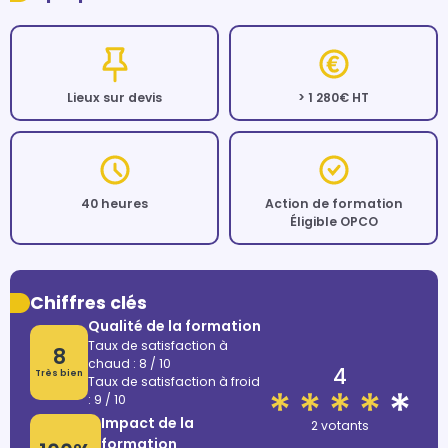
Lieux sur devis
> 1 280€ HT
40 heures
Action de formation
Éligible OPCO
Chiffres clés
Qualité de la formation
Taux de satisfaction à
8
chaud : 8 / 10
4
Très bien
Taux de satisfaction à froid
: 9 / 10
Impact de la
2 votants
formation