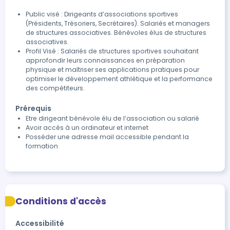
fournir un suivi individualisé, d'écouter les difficultés du
Public visé : Dirigeants d’associations sportives
stagiaire, et d'ajuster la pédagogie pour l'aider à
(Présidents, Trésoriers, Secrétaires). Salariés et managers
progresser et à atteindre ses objectifs de formation.
de structures associatives. Bénévoles élus de structures
associatives.
Profil Visé : Salariés de structures sportives souhaitant
approfondir leurs connaissances en préparation
physique et maîtriser ses applications pratiques pour
optimiser le développement athlétique et la performance
des compétiteurs.
Prérequis
Etre dirigeant bénévole élu de l’association ou salarié
Avoir accès à un ordinateur et internet
Posséder une adresse mail accessible pendant la
formation
Conditions d'accès
Accessibilité