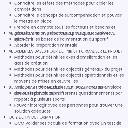
Connaître les effets des méthodes pour cibler les
compétitions
Connaître le concept de surcompensation et pouvoir
le mettre en place
Prendre en compte tous les facteurs et besoins et
ABORDER LES AUTRES PARAMETRES DE LA PERFORMANCE
gérer la relation préparateur physique, coach et
sportifs
Découvrir les bases de l’alimentation du sportif
Aborder la préparation mentale
ABORDER LES BASES POUR DEFINIR ET FORMALISER LE PROJET
Méthodes pour définir les axes d’amélioration et les
axes de création
Méthodes pour définir les objectifs généraux du projet
Méthodes pour définir les objectifs opérationnels et les
moyens de mises en œuvre liés
ÉCHANGER AUTOUR DE DEBATS ET QUESTIONS REPONSES
Anticiper et découvrir des outils pour mettre en place
des outils d’évaluation
Pouvoir répondre aux différents questionnements par
rapport à plusieurs sports
Pouvoir interagir avec des personnes pour trouver une
solution adéquate
QUIZ DE FIN DE FORMATION
QCM Valider ses acquis de formation avec un test de