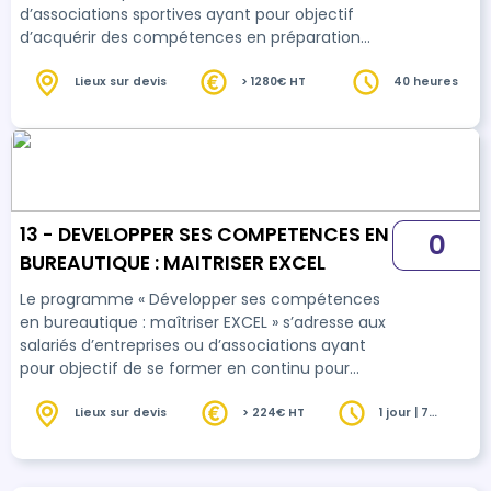
d’associations sportives ayant pour objectif
d’acquérir des compétences en préparation
mentale afin d’améliorer la préparation mentale
de leurs pratiquants et favoriser la
Lieux sur devis
> 1280€ HT
40 heures
performance.
13 - DEVELOPPER SES COMPETENCES EN
0
BUREAUTIQUE : MAITRISER EXCEL
Le programme « Développer ses compétences
en bureautique : maîtriser EXCEL » s’adresse aux
salariés d’entreprises ou d’associations ayant
pour objectif de se former en continu pour
développer leurs compétences et s’adapter à
l’évolution de leur poste.
Lieux sur devis
> 224€ HT
1 jour | 7
heures