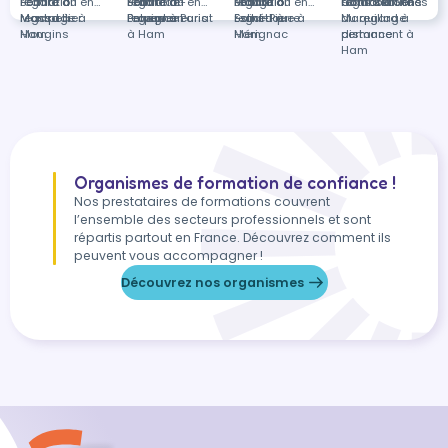
regard à
Beauté du
Formation en
Salon-de-
regard à
Beauté du
Formation en
Mauguio
regard à
Beauté du
Formation en
Courcouronnes
regard à Sens
dans Beauté
Formation en
Montpellier
regard à
Massage à
Provence
Perpignan
regard à Paris
Entrepreneuriat
Saint-Pierre
regard à
Esthétique à
du regard à
Maquillage
Mougins
Ham
à Ham
Mérignac
Ham
distance
permanent à
Ham
Organismes de formation de confiance !
Nos prestataires de formations couvrent
l’ensemble des secteurs professionnels et sont
répartis partout en France. Découvrez comment ils
peuvent vous accompagner !
Découvrez nos organismes