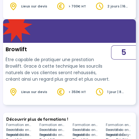
que vous souhaitez travailler durant ce
perfectionnement.
Lieux sur devis
> 700€ HT
2 jours | 16
heures
Browlift
5
Être capable de pratiquer une prestation
Browlift. Grace à cette technique les sourcils
naturels de vos clientes seront rehaussés,
créant ainsi un regard plus grand et plus ouvert.
Lieux sur devis
> 350€ HT
1 jour | 8
heures
Découvrir plus de formations !
Formation en
Formation en
Formation en
Formation en
Beauté du
Formation en
Beauté du
Formation en
Beauté du
Formation en
Beauté du
Formation en
regard à Lille
Beauté du
Formation en
regard à
Beauté du
Formation en
regard à
Beauté du
Formation en
regard à Évry-
Beauté du
Formations