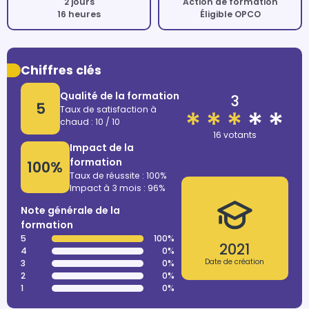
2 jours
Action de formation
16 heures
Éligible OPCO
Chiffres clés
Qualité de la formation
3
5
Taux de satisfaction à
chaud : 10 / 10
16 votants
Impact de la
formation
100%
Taux de réussite : 100%
Impact à 3 mois : 96%
Note générale de la
formation
5
100%
2021
4
0%
Date de création
3
0%
2
0%
1
0%