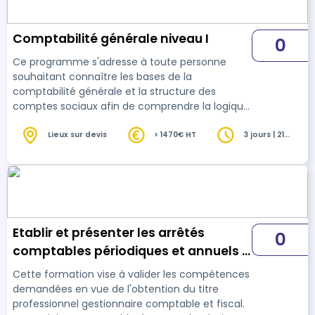
Comptabilité générale niveau I
0
Ce programme s'adresse à toute personne
souhaitant connaître les bases de la
comptabilité générale et la structure des
comptes sociaux afin de comprendre la logique
comptable. Il sera capable de passer les
écritures basiques et courantes.
Lieux sur devis
> 1470€ HT
3 jours | 21
heures
Etablir et présenter les arrêtés
0
comptables périodiques et annuels -
Bloc 01
Cette formation vise à valider les compétences
demandées en vue de l'obtention du titre
professionnel gestionnaire comptable et fiscal.