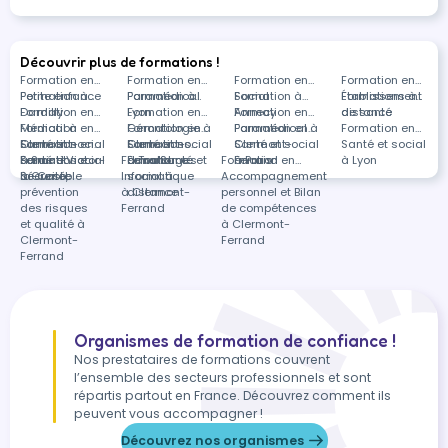
Découvrir plus de formations !
Formation en
Formation en
Formation en
Formation en
Petite enfance
Formation à
Paramédical
Formation à
Social
Formation à
Établissement
Formations à
Dardilly
Formation en
Lyon
Formation en
Annecy
Formation en
de santé
distance
Médical à
Formation en
Gérontologie à
Formation en
Paramédical à
Formation en
Formation en
Clermont-
Santé et social
Formation en
Clermont-
Santé et social
Formations
Clermont-
Santé et social
Santé et social
Ferrand
à Saint-Victor-
Santé et social
Formation en
Formation en
Ferrand
à Toulouges
dans Santé et
Formation en
Ferrand
à Paris
à Lyon
la-Coste
à Grenoble
Sécurité,
Informatique
social à
Accompagnement
prévention
à Clermont-
distance
personnel et Bilan
des risques
Ferrand
de compétences
et qualité à
à Clermont-
Clermont-
Ferrand
Ferrand
Organismes de formation de confiance !
Nos prestataires de formations couvrent
l’ensemble des secteurs professionnels et sont
répartis partout en France. Découvrez comment ils
peuvent vous accompagner !
Découvrez nos organismes