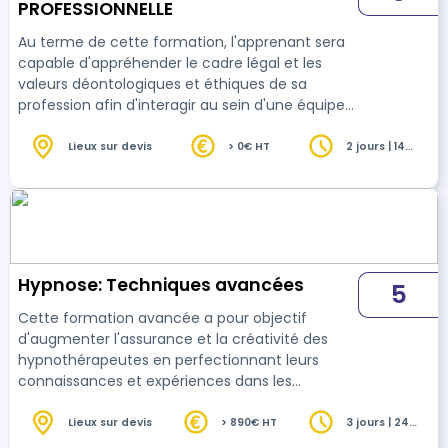
PROFESSIONNELLE
Au terme de cette formation, l'apprenant sera
capable d'appréhender le cadre légal et les
valeurs déontologiques et éthiques de sa
profession afin d'interagir au sein d'une équipe
pluridisciplinaire
Lieux sur devis
> 0€ HT
2 jours | 14
heures
Hypnose: Techniques avancées
5
Cette formation avancée a pour objectif
d'augmenter l'assurance et la créativité des
hypnothérapeutes en perfectionnant leurs
connaissances et expériences dans les
méthodes avancées d'hypnose, telles que les
techniques de régression, les hypnoses
Lieux sur devis
> 890€ HT
3 jours | 24
heures
profonde et les phénomènes hypnotiques.