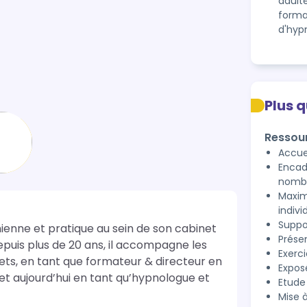
adulte
format
d'hypn
Plus 
Ressou
Accue
Encadr
nombr
Maxim
indivi
Suppo
enne et pratique au sein de son cabinet 
Prése
uis plus de 20 ans, il accompagne les 
Exerci
ets, en tant que formateur & directeur en 
Expos
 et aujourd’hui en tant qu’hypnologue et 
Etude
Mise 