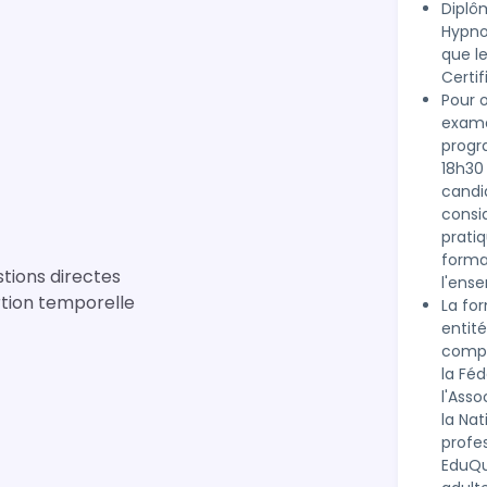
Diplô
Hypnot
que l
Certif
Pour o
exame
progr
18h30
candi
consi
pratiq
format
tions directes
l'ens
ortion temporelle
La fo
entité
complé
la Féd
l'Ass
la Nat
profes
EduQu