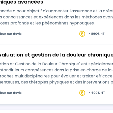
niques avancées
ncée a pour objectif d'augmenter l'assurance et la cré
rs connaissances et expériences dans les méthodes avanc
pnoses profonde et les phénomènes hypnotiques.
ieux sur devis
> 890€ HT
valuation et gestion de la douleur chroniqu
ation et Gestion de la Douleur Chronique" est spécialeme
ndir leurs compétences dans la prise en charge de la douleur chron
roches multidisciplinaires pour évaluer et traiter effica
es, des thérapies physiques et des interventions psychologiques. Les par
sentielle…
ieux sur devis
> 400€ HT