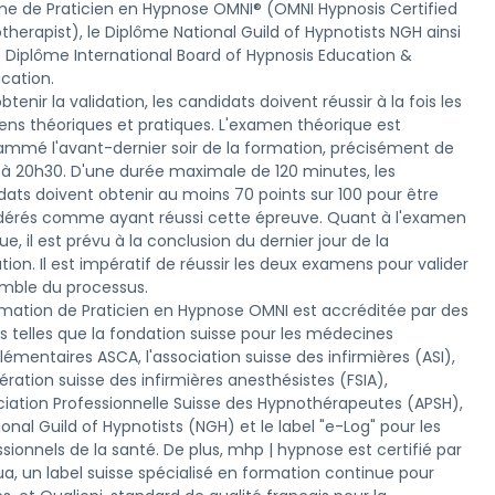
me de Praticien en Hypnose OMNI® (OMNI Hypnosis Certified 
herapist), le Diplôme National Guild of Hypnotists NGH ainsi 
e Diplôme International Board of Hypnosis Education & 
ication.
btenir la validation, les candidats doivent réussir à la fois les 
ns théoriques et pratiques. L'examen théorique est 
ammé l'avant-dernier soir de la formation, précisément de 
 à 20h30. D'une durée maximale de 120 minutes, les 
dats doivent obtenir au moins 70 points sur 100 pour être 
dérés comme ayant réussi cette épreuve. Quant à l'examen 
ue, il est prévu à la conclusion du dernier jour de la 
ion. Il est impératif de réussir les deux examens pour valider 
emble du processus.
rmation de Praticien en Hypnose OMNI est accréditée par des 
s telles que la fondation suisse pour les médecines 
mentaires ASCA, l'association suisse des infirmières (ASI), 
ération suisse des infirmières anesthésistes (FSIA), 
ociation Professionnelle Suisse des Hypnothérapeutes (APSH), 
ional Guild of Hypnotists (NGH) et le label "e-Log" pour les 
sionnels de la santé. De plus, mhp | hypnose est certifié par 
a, un label suisse spécialisé en formation continue pour 