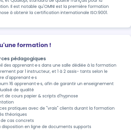
s, et Qualiopi, standard de qualité français pour la 
ion. Il est notable qu'OMNI est la première formation 
ose à obtenir la certification internationale ISO:9001.
qu'une formation !
rces pédagogiques
il des apprenant·e·s dans une salle dédiée à la formation
ement par 1 instructeur, et 1 à 2 assis- tants selon le
e d'apprenant·e·s
um 16 apprenant·e·s, afin de garantir un enseignement
dualisé de qualité
rt de cours papier & scripts d'hypnose
ntation
ces pratiques avec de "vrais" clients durant la formation
és théoriques
 de cas concrets
à disposition en ligne de documents supports