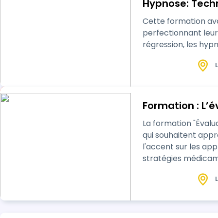
Hypnose: Tech
Cette formation ava
perfectionnant leu
régression, les hy
L
Formation : L’é
La formation "Évalu
qui souhaitent approfo
l'accent sur les app
stratégies médicamenteus
des compétences es
L