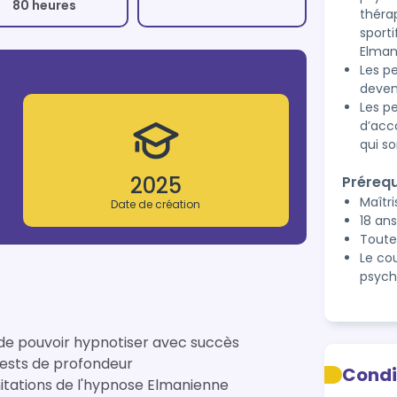
80 heures
théra
sporti
Elman
Les p
deven
Les p
d’acc
qui so
2025
Prérequ
Maîtr
Date de création
18 ans
Toute
Le co
psych
n de pouvoir hypnotiser avec succès
tests de profondeur
Condi
mitations de l'hypnose Elmanienne