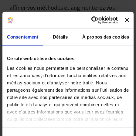
affiner vos méthodes et augmenterez vos
performances. Commencez par évaluer la
pertinence du message à transmettre aux
Consentement
Détails
À propos des cookies
collaborateurs. Ensuite, demandez-vous si
l’outil utilisé est adapté à l’information que
Ce site web utilise des cookies.
vous avez souhaité transmettre aux salariés.
Les cookies nous permettent de personnaliser le contenu
et les annonces, d'offrir des fonctionnalités relatives aux
N’hésitez pas à enquêter auprès de ces
médias sociaux et d'analyser notre trafic. Nous
partageons également des informations sur l'utilisation de
derniers, ainsi vous saurez combien de
notre site avec nos partenaires de médias sociaux, de
collaborateurs ont reçu le message, si ce sont
publicité et d'analyse, qui peuvent combiner celles-ci
bien ces salariés que vous souhaitiez toucher
avec d'autres informations que vous leur avez fournies
ou qu'ils ont collectées lors de votre utilisation de leurs
par l’information que vous avez envoyée.
services.
Sélection