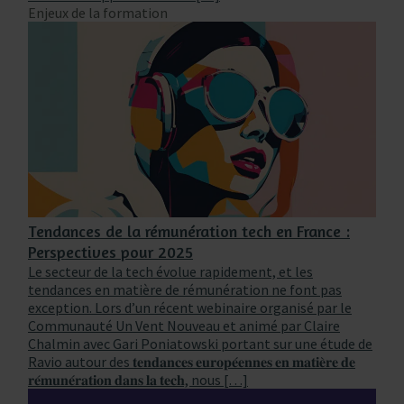
Enjeux de la formation
Tendances de la rémunération tech en France :
Perspectives pour 2025
Le secteur de la tech évolue rapidement, et les
tendances en matière de rémunération ne font pas
exception. Lors d’un récent webinaire organisé par le
Communauté Un Vent Nouveau et animé par Claire
Chalmin avec Gari Poniatowski portant sur une étude de
Ravio autour des 𝐭𝐞𝐧𝐝𝐚𝐧𝐜𝐞𝐬 𝐞𝐮𝐫𝐨𝐩𝐞́𝐞𝐧𝐧𝐞𝐬 𝐞𝐧 𝐦𝐚𝐭𝐢𝐞̀𝐫𝐞 𝐝𝐞
𝐫𝐞́𝐦𝐮𝐧𝐞́𝐫𝐚𝐭𝐢𝐨𝐧 𝐝𝐚𝐧𝐬 𝐥𝐚 𝐭𝐞𝐜𝐡, nous […]