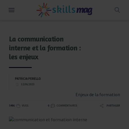
Aller
au
contenu
La communication
interne et la formation :
les enjeux
PATRICIA PERELLO
12/06/2023
Enjeux de la formation
5486
VUES
0
COMMENTAIRES
PARTAGER