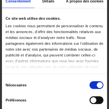
Consentement
Détails
À propos des cookies
orientations stratégiques de l’entreprise, la GEPP et les
orientations de formation de l’entreprise.
Également, une négociation sur la gestion des emplois
et des parcours professionnels doit avoir lieu tous les 3
Ce site web utilise des cookies.
ans, dans les entreprises de 300 salariés ou plus.
Les cookies nous permettent de personnaliser le contenu
Cette négociation doit porter sur :
et les annonces, d'offrir des fonctionnalités relatives aux
les catégories d’emplois des salariés fragiles et
menacés par les évolutions économiques et
médias sociaux et d'analyser notre trafic. Nous
technologiques ;
partageons également des informations sur l'utilisation de
la mise en place du dispositif de GEPP et les mesures
notre site avec nos partenaires de médias sociaux, de
d’accompagnement définies (bilan de compétences,
publicité et d'analyse, qui peuvent combiner celles-ci
VAE, abondement du CPF, etc.)
avec d'autres informations que vous leur avez fournies
la mobilité géographique et professionnelle des
salariés, ou le cas échéant, la mobilité interne à
ou qu'ils ont collectées lors de votre utilisation de leurs
l’entreprise ;
services.
les grandes orientations prévues à 3 ans dans
Sélection
l’entreprise en matière de formation professionnelle
Nécessaires
et les objectifs du plan de développement des
du
compétences ;
consentement
les conditions dans lesquelles l’information portant
Préférences
sur les stratégies de l’entreprise est transmise aux
entreprises sous-traitantes ;