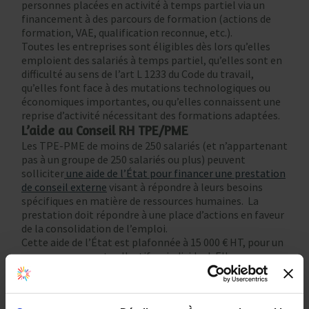
personnes placées en activité à temps partiel via un
financement à des parcours de formation (actions de
formation, VAE, qualification reconnue, etc.).
Toutes les entreprises sont éligibles dès lors qu’elles
emploient des salariés à temps partiel, qu’elles sont en
difficulté au sens de l’art L 1233 du Code du travail,
qu’elles font face à des mutations technologiques ou
économiques importantes, ou qu’elles connaissent une
reprise d’activité nécessitant des formations adaptées.
L’aide au Conseil RH TPE/PME
Les TPE-PME de moins de 250 salariés (et n’appartenant
pas à un groupe de 250 salariés ou plus) peuvent
solliciter
une aide de l’État pour financer une prestation
de conseil externe
visant à répondre à leurs besoins
spécifiques en matière de ressources humaines. La
prestation doit répondre à une place d’actions en faveur
de la consolidation de l’emploi.
Cette aide de l’État est plafonnée à 15 000 € HT, pour un
accompagnement collectif ou individuel. Elle ne couvre
que les dépenses facturées par le consultant externe.
Accord GEPP : de quoi s’agit-il ?
Chaque année, l’entreprise consulte le CSE sur les