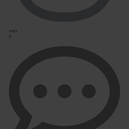
vues
0