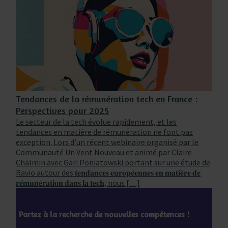
Tendances de la rémunération tech en France :
Perspectives pour 2025
Le secteur de la tech évolue rapidement, et les
tendances en matière de rémunération ne font pas
exception. Lors d’un récent webinaire organisé par le
Communauté Un Vent Nouveau et animé par Claire
Chalmin avec Gari Poniatowski portant sur une étude de
Ravio autour des 𝐭𝐞𝐧𝐝𝐚𝐧𝐜𝐞𝐬 𝐞𝐮𝐫𝐨𝐩𝐞́𝐞𝐧𝐧𝐞𝐬 𝐞𝐧 𝐦𝐚𝐭𝐢𝐞̀𝐫𝐞 𝐝𝐞
𝐫𝐞́𝐦𝐮𝐧𝐞́𝐫𝐚𝐭𝐢𝐨𝐧 𝐝𝐚𝐧𝐬 𝐥𝐚 𝐭𝐞𝐜𝐡, nous […]
Partez à la recherche de nouvelles compétences !