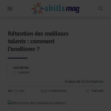
Aller
au
contenu
Rétention des meilleurs
talents : comment
l’améliorer ?
JULIE MICHEL
13/06/2023
Enjeux de la formation
2857
VUES
0
COMMENTAIRES
PARTAGER