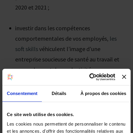
2020 et 2021 ;
investir dans les compétences
comportementales de vos employés,
les
soft skills
véhiculent l’image d’une
entreprise soucieuse de santé au travail et
pas seulement de productivité.
4 / Faire confiance au
Consentement
Détails
À propos des cookies
microlearning
Ce site web utilise des cookies.
Les employés attendent des formations
Les cookies nous permettent de personnaliser le contenu
qu’elles ne gênent pas leurs plannings. La
et les annonces, d'offrir des fonctionnalités relatives aux