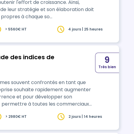
tenir l'effort de croissance. Ainsi,
e leur stratégie et son élaboration doit
 propres à chaque so…
> 5560€ HT
4 jours | 25 heures
ude des indices de
9
Très bien
ommes souvent confrontés en tant que
reprise souhaite rapidement augmenter
currence et pour développer son
res et de vente. Il doit permettre
> 2980€ HT
2 jours | 14 heures
 de co…