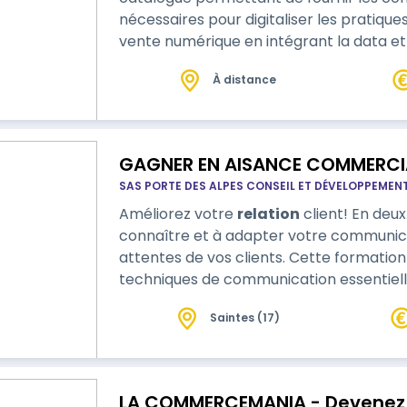
nécessaires pour digitaliser les pratique
vente numérique en intégrant la data et l’
activité efficacement. Au terme de cette séquence de formation, le stagiaire
À distance
sera capable de structurer son cycle de v
grâce à la data et à l’IA ; suite à l’obt…
GAGNER EN AISANCE COMMERCI
SAS PORTE DES ALPES CONSEIL ET DÉVELOPPEMEN
Améliorez votre
relation
client! En deux jours, vous apprendrez à mieux vous
connaître et à adapter votre communic
attentes de vos clients. Cette formation
techniques de communication essentiel
Saintes (17)
LA COMMERCEMANIA - Devenez u