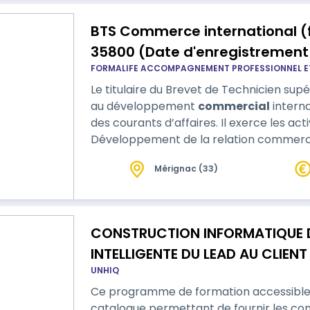
BTS Commerce international (
35800 (Date d'enregistrement 
FORMALIFE ACCOMPAGNEMENT PROFESSIONNEL E
Le titulaire du Brevet de Technicien su
au développement
commercial
international de l’entreprise et à la pérennité
des courants d’affaires. Il exerce les act
Développement de la relation commerc
interculturel - Mise en œuvre des opérat
Mérignac (33)
CONSTRUCTION INFORMATIQUE D
INTELLIGENTE DU LEAD AU CLIENT
UNHIQ
Ce programme de formation accessible
catalogue permettant de fournir les c