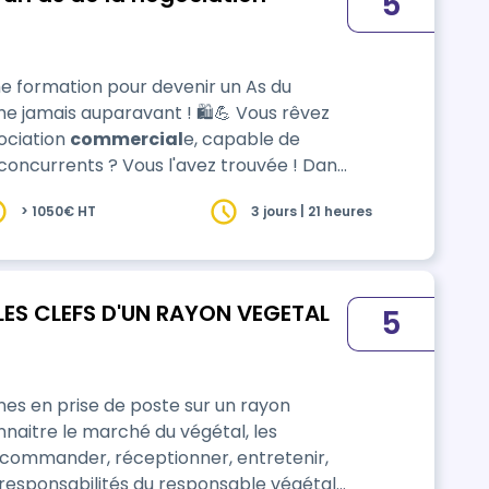
5
e formation pour devenir un As du
 auparavant ! 🛍️💪 Vous rêvez
gociation
commercial
e, capable de
concurrents ? Vous l'avez trouvée ! Dans
découvrirez les secrets des meilleurs
> 1050€ HT
3 jours | 21 heures
s méthodes fun et pratiques, vous d…
ES CLEFS D'UN RAYON VEGETAL
5
es en prise de poste sur un rayon
, commander, réceptionner, entretenir,
s responsabilités du responsable végétal