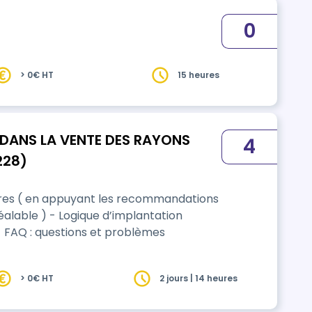
0
> 0€ HT
15 heures
 DANS LA VENTE DES RAYONS
4
228)
ires ( en appuyant les recommandations
éalable ) - Logique d’implantation
- FAQ : questions et problèmes
> 0€ HT
2 jours | 14 heures