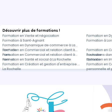
Découvrir plus de formations !
Formation en Vente et négociation
Formation en 
Formation à Saint-Agnant
Formation à Lo
Formation en Dynamique de commerce à La
Rochelle
Formation en Commercial et relation client à
Formation en Co
Paris
Formation en Commercial et relation client à
Toulouse
Formations dans
Rennes
Formation en Santé et social à La Rochelle
distance
Formation en Im
Formation en Création et gestion d'entreprise à
Formation en C
La Rochelle
personnelle et 