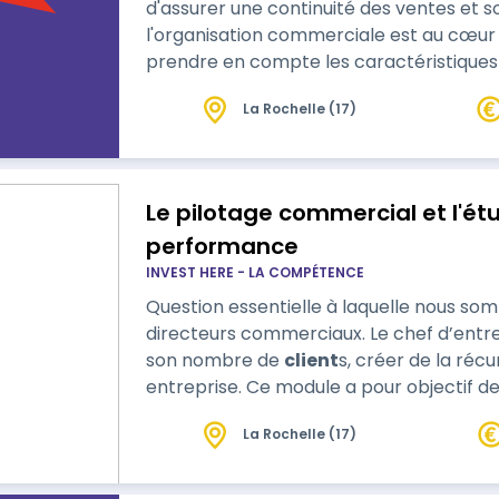
d'assurer une continuité des ventes et sou
l'organisation commerciale est au cœur d
prendre en compte les caractéristiques
La Rochelle (17)
Le pilotage commercial et l'ét
performance
INVEST HERE - LA COMPÉTENCE
Question essentielle à laquelle nous s
directeurs commerciaux. Le chef d’ent
son nombre de
client
s, créer de la ré
entreprise. Ce module a pour objectif de permettre à toutes les commerciaux
de mener à bien des opportunités d’affai
La Rochelle (17)
l'optimisation des actions commerciales