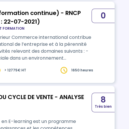
formation continue) - RNCP
0
: 22-07-2021)
T FORMATION
périeur Commerce international contribue
ivités relevant des domaines suivants : -
iale dans un environnement
ions int…
> 12775€ HT
1650 heures
U CYCLE DE VENTE - ANALYSE
8
Très bien
 en E-learning est un programme
onnaissances et les compétences