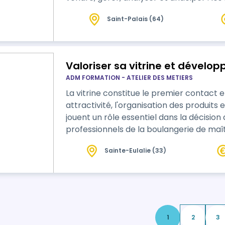
sont nombreuses, variées, nécessitent 
Saint-Palais (64)
d'analyse, de gestion, de connaissances
Valoriser sa vitrine et dévelo
ADM FORMATION - ATELIER DES METIERS
La vitrine constitue le premier contact 
attractivité, l'organisation des produits
jouent un rôle essentiel dans la décision d'achat. Cette formati
professionnels de la boulangerie de maît
Sainte-Eulalie (33)
1
2
3