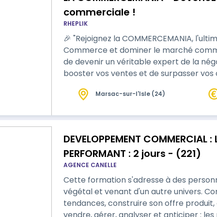
commerciale !
RHEPLIK
🎉 "Rejoignez la COMMERCEMANIA, l'ultim
Commerce et dominer le marché comme jamais
de devenir un véritable expert de la né
booster vos ventes et de surpasser vos 
cette formation unique et ludique, vous 
Marsac-sur-l'Isle (24)
professionnels du commerce. Grâce à de
DEVELOPPEMENT COMMERCIAL : L
PERFORMANT : 2 jours - (221)
AGENCE CANELLE
Cette formation s'adresse à des personn
végétal et venant d'un autre univers. Connaitre le marché du végétal, les
tendances, construire son offre produit
vendre, gérer, analyser et anticiper : le