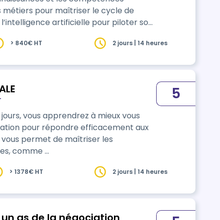
s métiers pour maîtriser le cycle de
intelligence artificielle pour piloter son
> 840€ HT
2 jours | 14 heures
ente digitalisé et piloter son activité
ALE
5
T
ation pour répondre efficacement aux
 vous permet de maîtriser les
les, comme …
> 1378€ HT
2 jours | 14 heures
n as de la négociation