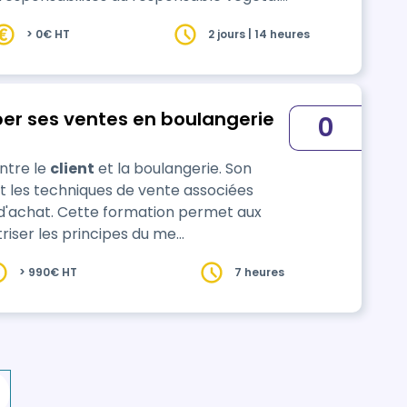
des compétences d'organisation,
> 0€ HT
2 jours | 14 heures
 techniques.
pper ses ventes en boulangerie
0
entre le
client
et la boulangerie. Son
 et les techniques de vente associées
on permet aux
riser les principes du me…
> 990€ HT
7 heures