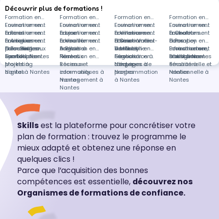
Découvrir plus de formations !
Formation en
Formation en
Formation en
Formation en
Environnement
Formation en
Environnement
Formation en
Environnement
Formation en
Environnement
Formation en
à Paris
Environnement
Formation en
à Lyon
Environnement
Formation en
à Villenave-
Environnement
Formation en
à Cholet
Environnement
Formations
à Artigues-
Environnement
Formation en
à Vouillé
Environnement
Formation en
d'Ornon
à Saint-Vallier-
Environnement
Formation en
à Pompey
dans
Formation en
près-Bordeaux
à Tourrettes-
Coaching
Formation en
à Béziers
Anglais à
Formation en
de-Thiey
à Marseille
Vente et
Formation en
Environnement
Infrastructure,
Formation en
sur-Loup
sportif à Nantes
Gestion de
Formation en
Nantes
Réseaux
Formation en
négociation à
Gestion
Formation en
à distance
cloud à Nantes
Intelligence
Formation en
projets à
Marketing
sociaux et
Réseaux
Nantes
d'équipes à
Langages de
émotionnelle et
Sécurité à
Nantes
digital à Nantes
community
informatiques à
Nantes
programmation
relationnelle à
Nantes
management à
Nantes
à Nantes
Nantes
Nantes
Skills
est la plateforme pour concrétiser votre
plan de formation : trouvez le programme le
mieux adapté et obtenez une réponse en
quelques clics !
Parce que l’acquisition des bonnes
compétences est essentielle,
découvrez nos
Organismes de formations de confiance.