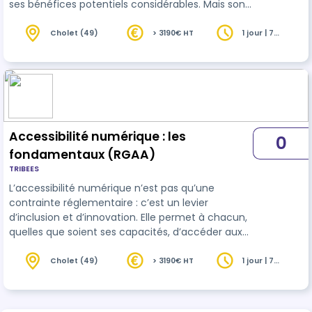
ses bénéfices potentiels considérables. Mais son
déploiement soulève aussi des enjeux majeurs :
transparence, biais, inclusion, consommation
Cholet (49)
> 3190€ HT
1 jour | 7
heures
énergétique, protection des données. Cette
formation propose une première approche des
usages de l’IA, de leurs impacts et des bonnes
pratiques pour adopter une démarche
responsable et éthique.
Accessibilité numérique : les
0
fondamentaux (RGAA)
TRIBEES
L’accessibilité numérique n’est pas qu’une
contrainte réglementaire : c’est un levier
d’inclusion et d’innovation. Elle permet à chacun,
quelles que soient ses capacités, d’accéder aux
services, contenus et outils numériques. Cette
formation offre une compréhension claire des
Cholet (49)
> 3190€ HT
1 jour | 7
heures
enjeux, des obligations et des bonnes pratiques
pour concevoir des interfaces accessibles et
améliorer l’expérience de tous les utilisateurs.