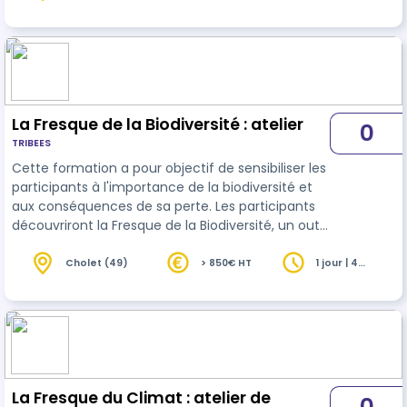
heures
une analyse critique et pragmatique pour
comprendre les enjeux, identifier les risques et
explorer des usages responsables de l’IA.
La Fresque de la Biodiversité : atelier
0
TRIBEES
Cette formation a pour objectif de sensibiliser les
participants à l'importance de la biodiversité et
aux conséquences de sa perte. Les participants
découvriront la Fresque de la Biodiversité, un outil
pédagogique interactif qui permet de mieux
comprendre la complexité des écosystèmes. Ils
Cholet (49)
> 850€ HT
1 jour | 4
heures
auront l'occasion d'utiliser la Fresque pour
reconstituer les écosystèmes, comprendre les
interactions entre les espèces et évaluer l'impact
de l'homme sur la biodiversité. La formation
comprend également des …
La Fresque du Climat : atelier de
0