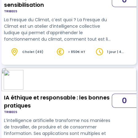
sensibilisation
TRIBEES
La Fresque du Climat, c’est quoi ? La Fresque du
Climat est un atelier d’intelligence collective
ludique qui permet d’appréhender le
fonctionnement du climat, comment tout est lié
et pourquoi il est essentiel d’agir. C’est un jeu de
42 cartes basé sur les données du GIEC, qui est la
Cholet (49)
> 850€ HT
1 jour | 4
heures
référence scientifique internationale en matière
de changement climatique. Les participant·e·s
doivent poser ensemble les cartes sur une table
et les relier entre elles pour former une Fresque
présentant des causes …
IA éthique et responsable : les bonnes
0
pratiques
TRIBEES
L’intelligence artificielle transforme nos manières
de travailler, de produire et de consommer
l’information. Ses applications sont multiples et