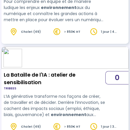
Pour comprendre en équipe et de manière
ludique les enjeux
environnement
aux du
numérique et connaître les grandes actions à
mettre en place pour évoluer vers un numérique
plus durable. La Fresque du Numérique est un
atelier ludique et collaboratif de 3 heures avec
Cholet (49)
> 850€ HT
1 jour | 4
heures
une pédagogie similaire à celle de La Fresque du
…
La Bataille de l'IA : atelier de
0
sensibilisation
TRIBEES
L’IA générative transforme nos façons de créer,
de travailler et de décider. Derrière l’innovation, se
cachent des impacts sociaux (emploi, éthique,
biais, gouvernance) et
environnement
aux
(consommation énergétique, ressources,
empreinte carbone). Cette formation propose
Cholet (49)
> 850€ HT
1 jour | 3