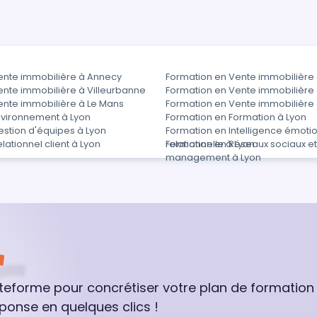
ente immobilière à Annecy
Formation en Vente immobilière 
ente immobilière à Villeurbanne
Formation en Vente immobilière 
ente immobilière à Le Mans
Formation en Vente immobilière
nvironnement à Lyon
Formation en Formation à Lyon
estion d'équipes à Lyon
Formation en Intelligence émotio
lationnel client à Lyon
relationnelle à Lyon
Formation en Réseaux sociaux e
management à Lyon
ateforme pour concrétiser votre plan de formation
ponse en quelques clics !