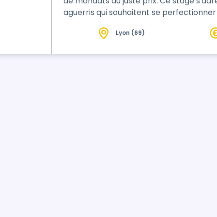
de mandats au juste prix. Ce stage s'ad
aguerris qui souhaitent se perfectionn
des meilleurs spécialistes de France
Lyon (69)