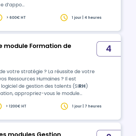
nce d’appo…
> 600€ HT
1 jour | 4 heures
 le module Formation de
4
 votre stratégie ? La réussite de votre
 vos Ressources Humaines ? Il est
logiciel de gestion des talents (SI
RH
)
 et
> 1200€ HT
1 jour | 7 heures
prentissages. L’alternance d’apports
les modules Gestion