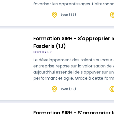
favoriser les apprentissages. L’alterna
Lyon (69)
Formation SIRH - S'approprier
Fœderis (1J)
FORTIFY HR
Le développement des talents au cœur de
entreprise repose sur la valorisation de
aujourd’hui essentiel de s’appuyer sur un 
performant et agile. Grâce à cette formation, appropriez-vous le module
Formation de votre logiciel SIRH Fœderis ! Nos formations sont actives
Lyon (69)
démonstratives afin de favoriser les ap
théoriques et de pratiq…
Formation SIRH - S’approprier 