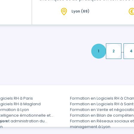
Lyon (69)
...
1
2
4
giciels RH à Paris
Formation en Logiciels RH à Ch
giciels RH à Magland
Formation en Logiciels RH à Sain
ormation à Lyon
Formation en Vente et négociati
telligence émotionnelle et
Formation en Bilan de compéten
Lyon
ie et administration du
Formation en Réseaux sociaux e
on
management à Lyon