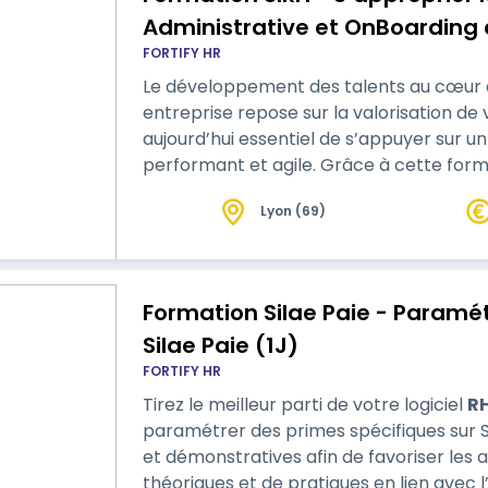
Administrative et OnBoarding 
FORTIFY HR
Le développement des talents au cœur de
entreprise repose sur la valorisation de
aujourd’hui essentiel de s’appuyer sur un 
performant et agile. Grâce à cette formation, appropriez-vous les modules
Gestion Administrative et OnBoarding de vo
Lyon (69)
formations sont actives et démonstrative
L’alternance d’ap…
Formation Silae Paie - Paramét
Silae Paie (1J)
FORTIFY HR
Tirez le meilleur parti de votre logiciel
R
paramétrer des primes spécifiques sur Silae Paie ! Nos formati
et démonstratives afin de favoriser les 
théoriques et de pratiques en lien avec 