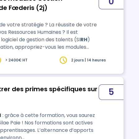
0
de Fœderis (2j)
 votre stratégie ? La réussite de votre
 vos Ressources Humaines ? Il est
logiciel de gestion des talents (SI
RH
)
tre logiciel SIRH Fœderis ! Nos
> 2400€ HT
2 jours | 14 heures
s afin de favoriser les apprentissages.
rer des primes spécifiques sur
5
H
: grâce à cette formation, vous saurez
ons sont actives
apprentissages. L’alternance d’apports
l’environn…