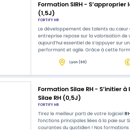
Formation SIRH - S’approprier
(1,5J)
FORTIFY HR
Le développement des talents au cœur de
entreprise repose sur la valorisation de
aujourd’hui essentiel de s’appuyer sur un 
performant et agile. Grâce à cette formation, appropriez vous le modules
modules Talents de votre logiciel SIRH Fœderis ! Nos formations so
Lyon (69)
démonstratives afin de favoriser les ap
théoriques et de…
Formation Silae RH - S’initier 
Silae RH (0,5J)
FORTIFY HR
Tirez le meilleur parti de votre logiciel
R
fonctions principales liées à la paie sur S
courantes du quotidien ! Nos formations sont actives et démonstratives afin de