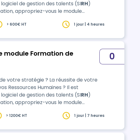
logiciel de gestion des talents (SI
RH
)
 et
> 600€ HT
1 jour | 4 heures
prentissages. L’alternance d’apports
 le module Formation de
0
 votre stratégie ? La réussite de votre
 vos Ressources Humaines ? Il est
logiciel de gestion des talents (SI
RH
)
 et
> 1200€ HT
1 jour | 7 heures
prentissages. L’alternance d’apports