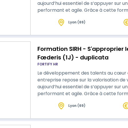
aujourd’hui essentiel de s’appuyer sur un 
performant et agile. Grâce à cette formation, appropriez-vous le module
Formation de votre logiciel SIRH Fœderis ! Nos formations sont actives
Lyon (69)
démonstratives afin de favoriser les ap
théoriques et de pratiq…
Formation SIRH - S'approprier
Fœderis (1J) - duplicata
FORTIFY HR
Le développement des talents au cœur de
entreprise repose sur la valorisation de
aujourd’hui essentiel de s’appuyer sur un 
performant et agile. Grâce à cette formation, appropriez-vous le module
Formation de votre logiciel SIRH Fœderis ! Nos formations sont actives
Lyon (69)
démonstratives afin de favoriser les ap
théoriques et de pratiq…