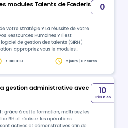
 les modules Talents de Fœderis
0
 votre stratégie ? La réussite de votre
 vos Ressources Humaines ? Il est
logiciel de gestion des talents (SI
RH
)
nt actives et
> 1800€ HT
2 jours | 11 heures
prentissages. L’alternance d’apports
à la gestion administrative avec
10
Très bien
H
: grâce à cette formation, maîtrisez les
ilae RH et réalisez les opérations