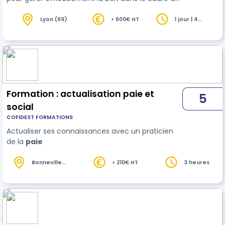
leurs responsabilités professionnelles. La
combinaison d'exercices pratiques, de
Lyon (69)
> 600€ HT
1 jour | 4
heures
démonstrations et d’interactions permettra aux
participants de consolider leurs acquis et de
poser des questions spécifiques pour une
meilleure compréhension du sujet. Attentifs à la
qualité de nos formations, nous effectuons
notamment des…
Formation : actualisation paie et
5
social
COFIDEST FORMATIONS
Actualiser ses connaissances avec un praticien
de la
paie
Bonneville
> 210€ HT
3 heures
(74)