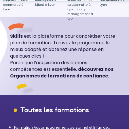
Fort-de-France
à Lyon
Dynamique de
Vendenheim
d'équipes à
Relationnel
Tours
émotionnelle et
Réseaux
distance
Lyon
compétences à
Jeu vidéo à
commerce à
Lyon
client à Lyon
relationnelle à
sociaux et
Lyon
Lyon
Lyon
Lyon
community
management à
Lyon
Skills
est la plateforme pour concrétiser votre
plan de formation : trouvez le programme le
mieux adapté et obtenez une réponse en
quelques clics !
Parce que l’acquisition des bonnes
compétences est essentielle,
découvrez nos
Organismes de formations de confiance.
Toutes les formations
Formation Accompagnement personnel et Bilan de