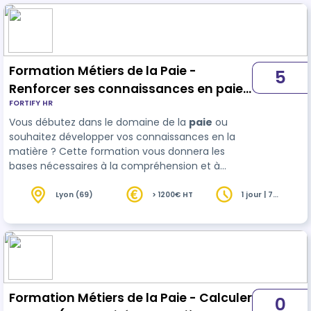
personnel
Formation Métiers de la Paie -
5
Renforcer ses connaissances en paie
FORTIFY HR
(1J)
Vous débutez dans le domaine de la
paie
ou
souhaitez développer vos connaissances en la
matière ? Cette formation vous donnera les
bases nécessaires à la compréhension et à
l'établissement d'un bulletin de paie ! Nos
formations sont actives et démonstratives afin
Lyon (69)
> 1200€ HT
1 jour | 7
heures
de favoriser les appr…
Formation Métiers de la Paie - Calculer
0