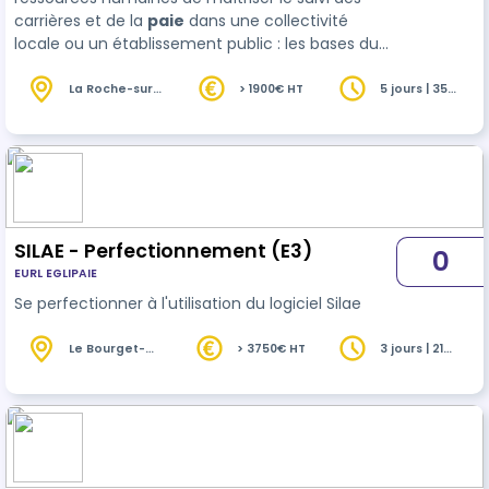
carrières et de la
paie
dans une collectivité
locale ou un établissement public : les bases du
code du travail, le statut de la fonction publique
territoriale, suivre et conseiller les agents et leur
La Roche-sur-
> 1900€ HT
5 jours | 35
Foron (74)
heures
carrière, réaliser la paie. Le Certificat s’adresse à
des personnels …
SILAE - Perfectionnement (E3)
0
EURL EGLIPAIE
Se perfectionner à l'utilisation du logiciel Silae
Le Bourget-
> 3750€ HT
3 jours | 21
du-Lac (73)
heures