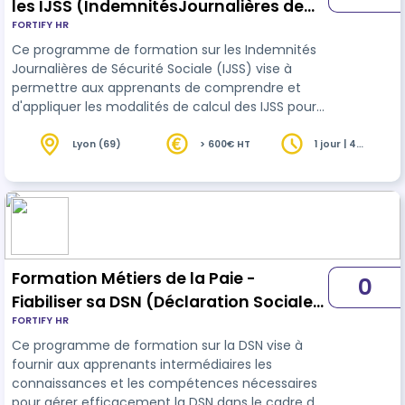
les IJSS (IndemnitésJournalières de
FORTIFY HR
Sécurité Sociale) (0,5J)
Ce programme de formation sur les Indemnités
Journalières de Sécurité Sociale (IJSS) vise à
permettre aux apprenants de comprendre et
d'appliquer les modalités de calcul des IJSS pour
les cas de maladie, d’accident du travail, de
maternité et de prévoyance. Les participants
Lyon (69)
> 600€ HT
1 jour | 4
heures
seront guidés grâce à une présentation détaillée
des critères de calcul, suivie d'exercices
interactifs et de cas pratiques pour consolider
leurs connaissances et permettre l’acquisition de
compétences, en lien avec les object…
Formation Métiers de la Paie -
0
Fiabiliser sa DSN (Déclaration Sociale
FORTIFY HR
Nominative) (0,5J)
Ce programme de formation sur la DSN vise à
fournir aux apprenants intermédiaires les
connaissances et les compétences nécessaires
pour gérer efficacement la DSN dans le cadre de