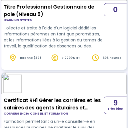
Titre Professionnel Gestionnaire de
0
paie (Niveau 5)
LEARNING SYSTEM
…ollecte et traite à l'aide d'un logiciel dédié les
informations pérennes en tant que paramètres,
et les informations liées à la gestion du temps de
travail, la qualification des absences ou des
compléments de rémunération au titre des
variables de
paie
. Il établit ponctuellement, sous
Roanne (42)
> 2200€ HT
305 heures
conditions, des contrats de travail usuels. Il
exerce en moyennes et grandes entreprises, en
cabinets d'expertise comptable ou chez un
prestataire en paie. Les bulletins de paie et les
données sociales présentent…
Certificat RH1 Gérer les carrières et les
9
salaires des agents titulaires et
Très bien
CONVERGENCIA CONSEIL ET FORMATION
contractuels de la fonction publique
Formation permettant à un-e conseiller-e en
territoriale
ressources humaines de maîtriser le suivi des