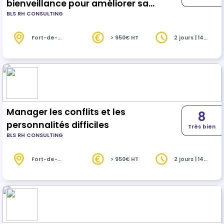
bienveillance pour améliorer sa
BLS RH CONSULTING
performance
Fort-de-
> 950€ HT
2 jours | 14
France (972)
heures
Manager les conflits et les
8
personnalités difficiles
Très bien
BLS RH CONSULTING
Fort-de-
> 950€ HT
2 jours | 14
France (972)
heures