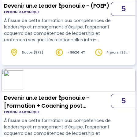
Devenir un.e Leader Épanoui.e - (FOEP)
5
FREDON MARTINIQUE
À l'issue de cette formation aux compétences de
leadership et management d'équipe, l'apprenant
acquerra des compétences de leadership et
renforcera ses qualités relationnelles intra-
personnelles et interpersonnelles ce qui lui
permettra de gérer au mieux, les priorités
Ducos (972)
> 1952€ HT
4 jours | 28
heures
opérationnelles, susciter l'engagement de son
équipe et optimiser la performance individuelle
et collective. Ce programme se compose d'une
formation en présentiel de 4 jours et se conclue
avec la création d'un plan d'action pour …
Devenir un.e Leader Épanoui.e -
5
[Formation + Coaching post
FREDON MARTINIQUE
Formation]
À l'issue de cette formation aux compétences de
leadership et management d'équipe, l'apprenant
acquerra des compétences de leadership et