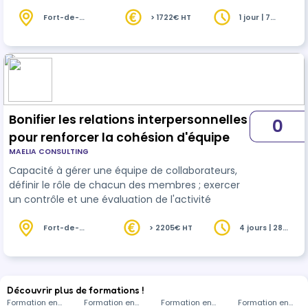
Fort-de-
> 1722€ HT
1 jour | 7
France (972)
heures
Bonifier les relations interpersonnelles
0
pour renforcer la cohésion d'équipe
MAELIA CONSULTING
Capacité à gérer une équipe de collaborateurs,
définir le rôle de chacun des membres ; exercer
un contrôle et une évaluation de l'activité
Fort-de-
> 2205€ HT
4 jours | 28
France (972)
heures
Découvrir plus de formations !
Formation en
Formation en
Formation en
Formation en