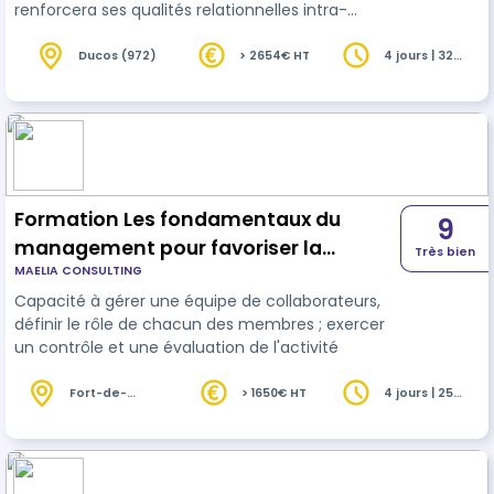
renforcera ses qualités relationnelles intra-
personnelles et interpersonnelles ce qui lui
permettra de gérer au mieux, les priorités
Ducos (972)
> 2654€ HT
4 jours | 32
heures
opérationnelles, susciter l'engagement de son
équipe et optimiser la performance individuelle
et collective. Ce programme se compose d'une
formation en présentielle de 4 jours et d'un suivi
individuel à distance pour l'acquisition…
Formation Les fondamentaux du
9
management pour favoriser la
Très bien
MAELIA CONSULTING
cohésion d'équipe
Capacité à gérer une équipe de collaborateurs,
définir le rôle de chacun des membres ; exercer
un contrôle et une évaluation de l'activité
Fort-de-
> 1650€ HT
4 jours | 25
France (972)
heures