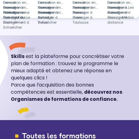
Devenir
Formation en
Devenir
Formation en
Devenir
Formation en
Devenir
Formation en
manager à
Devenir
Formation en
manager à
Devenir
Formation en
manager à
Devenir
Formation en
manager à Les
Devenir
Formations
Petit-Couronne
manager à
Devenir
Formation en
Vannes
manager à
Devenir
Formation en
Paris
manager à
Devenir
Avirons
manager à
dans Devenir
Fort-de-France
manager à
Conduite du
Lorient
manager à
Autres à
Caen
manager à
Cissac-Médoc
manager à
Saint-Omer
changement à
Yvrac
Schœlcher
Toulouse
distance
Schœlcher
Skills
est la plateforme pour concrétiser votre
plan de formation : trouvez le programme le
mieux adapté et obtenez une réponse en
quelques clics !
Parce que l’acquisition des bonnes
compétences est essentielle,
découvrez nos
Organismes de formations de confiance.
Toutes les formations