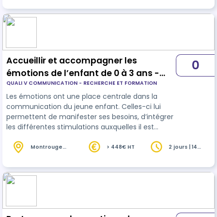
C’est à toutes ces questions que cette formation
cherche à répondre.
Accueillir et accompagner les
0
émotions de l’enfant de 0 à 3 ans -
QUALI V COMMUNICATION - RECHERCHE ET FORMATION
version 2 jours
Les émotions ont une place centrale dans la
communication du jeune enfant. Celles-ci lui
permettent de manifester ses besoins, d’intégrer
les différentes stimulations auxquelles il est
soumis au cours d’une journée, de s’adapter aux
situations. Pour cela, les émotions de l’enfant ont
Montrouge
> 448€ HT
2 jours | 14
(92)
heures
besoin d’être entendues, nommées, respectées,
accompagnées et mises en mots. Les émotions
du jeune enfant ont parfois un caractère bruyant
et dérangeant qui nécessite chez le
professionnel de développer un certain sa…