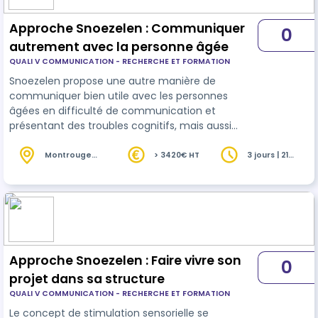
Approche Snoezelen : Communiquer
0
autrement avec la personne âgée
QUALI V COMMUNICATION - RECHERCHE ET FORMATION
Snoezelen propose une autre manière de
communiquer bien utile avec les personnes
âgées en difficulté de communication et
présentant des troubles cognitifs, mais aussi
dans toute situation où l’on cherche à favoriser la
relation. Il est souvent difficile de faire vivre un
Montrouge
> 3420€ HT
3 jours | 21
(92)
heures
projet Snoezelen dans son établissement : avoir
un pilote de projet sera d’une grande aide.
Approche Snoezelen : Faire vivre son
0
projet dans sa structure
QUALI V COMMUNICATION - RECHERCHE ET FORMATION
Le concept de stimulation sensorielle se