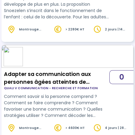
développe de plus en plus. La proposition
Snoezelen s’inscrit dans le fonctionnement de
l’enfant : celui de la découverte. Pour les adultes
accompagnateurs il a de nombreux intérêts,
notamment celui d’aider au développement de
Montrouge
> 2280€ HT
2 jours | 14
(92)
heures
l’enfant et celui de favoriser la qualité de vie au
travail.
Adapter sa communication aux
0
personnes âgées atteintes de
QUALI V COMMUNICATION - RECHERCHE ET FORMATION
troubles cognitifs
Comment savoir si la personne comprend ?
Comment se faire comprendre ? Comment
favoriser une bonne communication ? Quelles
stratégies utiliser ? Comment décoder les
messages verbaux et non verbaux ? Comment
éviter de favoriser des troubles du
Montrouge
> 4600€ HT
4 jours | 28
(92)
heures
comportement grâce à sa communication ?