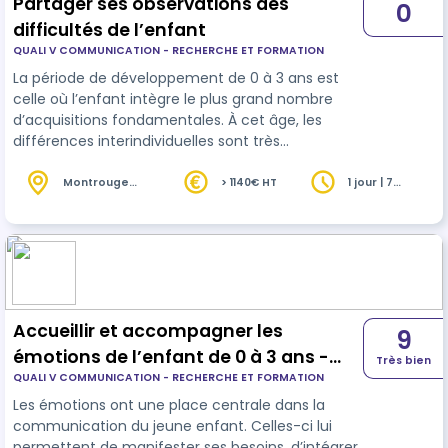
Partager ses observations des
0
difficultés de l’enfant
QUALI V COMMUNICATION - RECHERCHE ET FORMATION
La période de développement de 0 à 3 ans est
celle où l’enfant intègre le plus grand nombre
d’acquisitions fondamentales. À cet âge, les
différences interindividuelles sont très
importantes. Tous les enfants ne progressent pas
au même rythme, ni dans tous les domaines en
Montrouge
> 1140€ HT
1 jour | 7
(92)
heures
même temps. L’observation de l’enfant permet
son suivi et l’ajustement de son
accompagnement. Comment optimiser ses
observations ? Quel est l’intérêt de créer une
grille d’observation ? Chez l’enfant, quelle est la
différence ent…
Accueillir et accompagner les
9
émotions de l’enfant de 0 à 3 ans -
Très bien
QUALI V COMMUNICATION - RECHERCHE ET FORMATION
version 1 jour
Les émotions ont une place centrale dans la
communication du jeune enfant. Celles-ci lui
permettent de manifester ses besoins, d’intégrer