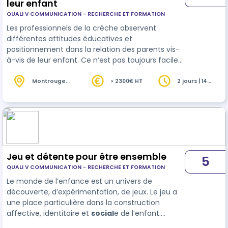
leur enfant
QUALI V COMMUNICATION - RECHERCHE ET FORMATION
Les professionnels de la crèche observent
différentes attitudes éducatives et
positionnement dans la relation des parents vis-
à-vis de leur enfant. Ce n’est pas toujours facile
de se situer dans la diversité des manières de
faire. Chaque parent fait un peu ce qu’il peut
Montrouge
> 2300€ HT
2 jours | 14
(92)
heures
dans la communication avec son enfant. Avec
l’éducation positive, Internet, les méthodes
éducatives actuelles les parents peuvent être en
demande de points de repère, alors quelles
attitudes adopter pour leur répondre ?
Jeu et détente pour être ensemble
5
QUALI V COMMUNICATION - RECHERCHE ET FORMATION
Le monde de l’enfance est un univers de
découverte, d’expérimentation, de jeux. Le jeu a
une place particulière dans la construction
affective, identitaire et
social
e de l’enfant.
L’adulte peut accompagner le jeu de l’enfant de