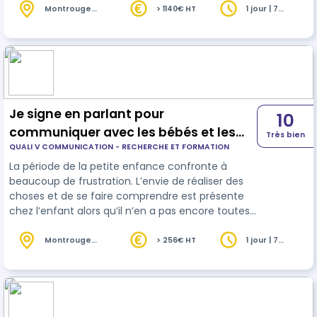
différentes manières : en l’observant, en
Montrouge
> 1140€ HT
1 jour | 7
(92)
heures
favorisant le jeu entre paires, en offrant un
espace de jeu libre ou encore en jouant avec
l’enfant. Le jeu peut aussi être un très bon outil …
Je signe en parlant pour
10
communiquer avec les bébés et les
Très bien
QUALI V COMMUNICATION - RECHERCHE ET FORMATION
jeunes enfants
La période de la petite enfance confronte à
beaucoup de frustration. L’envie de réaliser des
choses et de se faire comprendre est présente
chez l’enfant alors qu’il n’en a pas encore toutes
les compétences. Proposer d’utiliser les capacités
d’imitation et de réalisation de petits gestes en
Montrouge
> 256€ HT
1 jour | 7
(92)
heures
correspondance avec son niveau de
développement sont d’une grande utilité pour
permettre aux bébés d’interagir avec son
environnement et de se sentir compétents.