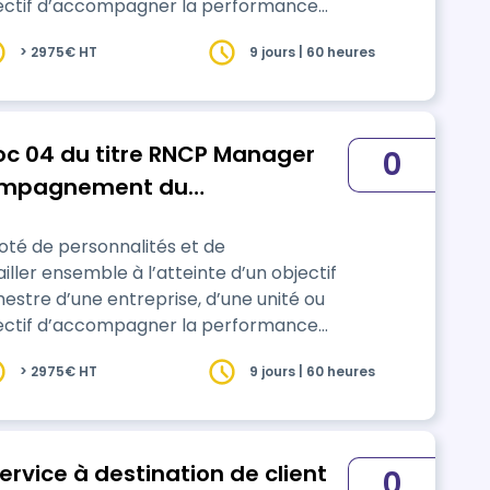
objectif d’accompagner la performance
les objectifs fixés par sa hiérarchie. Il
> 2975€ HT
9 jours | 60 heures
oc 04 du titre RNCP Manager
0
ccompagnement du
des équipes et de
oté de personnalités et de
que de management de
ller ensemble à l’atteinte d’un objectif
hestre d’une entreprise, d’une unité ou
objectif d’accompagner la performance
les objectifs fixés par sa hiérarchie. Il
> 2975€ HT
9 jours | 60 heures
ervice à destination de client
0