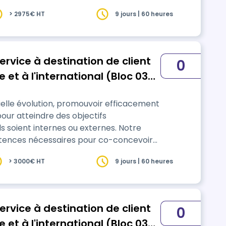
aboration avec les directions
> 2975€ HT
9 jours | 60 heures
 vos projets, produits ou services grâce
cutantes et bie…
ervice à destination de client
0
 et à l'international (Bloc 03
s Unit)
elle évolution, promouvoir efficacement
pour atteindre des objectifs
ils soient internes ou externes. Notre
tences nécessaires pour co-concevoir
aboration avec les directions
> 3000€ HT
9 jours | 60 heures
 vos projets, produits ou services grâce
cutantes et bie…
ervice à destination de client
0
 et à l'international (Bloc 03