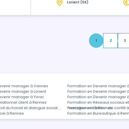
Lorient (56)
concernées. Vous apprendrez à valoriser
à des campagnes de communication pe
1
2
3
evenir manager à Vannes
Formation en Devenir manager à
evenir manager à Lorient
Formation en Devenir manager 
evenir manager à Yvrac
Formation en Devenir manager 
lationnel client à Rennes
Formation en Réseaux sociaux e
it du travail et dialogue social à
management à Rennes
Formation en Gestion de conflit 
xcel à Rennes
Formation en Bureautique à Ren