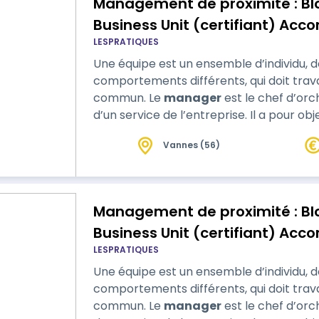
Management de proximité : Bl
Business Unit (certifiant) A
LESPRATIQUES
développement des individus, 
Une équipe est un ensemble d’individu, d
l'organisation dans une logi
comportements différents, qui doit travai
proximité
commun. Le
manager
est le chef d’orc
d’un service de l’entreprise. Il a pour 
individuelle et collective afin d’atteindre 
Vannes (56)
doit donc être en mesure…
Management de proximité : Bl
Business Unit (certifiant) A
LESPRATIQUES
développement des individus, 
Une équipe est un ensemble d’individu, d
l'organisation dans une logi
comportements différents, qui doit travai
proximité
commun. Le
manager
est le chef d’orc