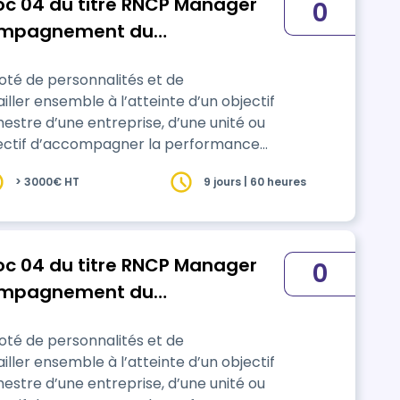
oc 04 du titre RNCP Manager
0
ccompagnement du
des équipes et de
oté de personnalités et de
que de management de
ller ensemble à l’atteinte d’un objectif
hestre d’une entreprise, d’une unité ou
objectif d’accompagner la performance
les objectifs fixés par sa hiérarchie. Il
> 3000€ HT
9 jours | 60 heures
oc 04 du titre RNCP Manager
0
ccompagnement du
des équipes et de
oté de personnalités et de
que de management de
ller ensemble à l’atteinte d’un objectif
hestre d’une entreprise, d’une unité ou