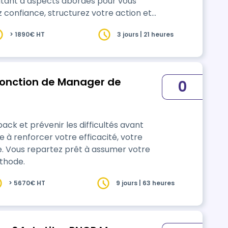
utant d’aspects abordés pour vous
z confiance, structurez votre action et
> 1890€ HT
3 jours | 21 heures
 fonction de Manager de
0
ack et prévenir les difficultés avant
se à renforcer votre efficacité, votre
lle. Vous repartez prêt à assumer votre
thode.
> 5670€ HT
9 jours | 63 heures