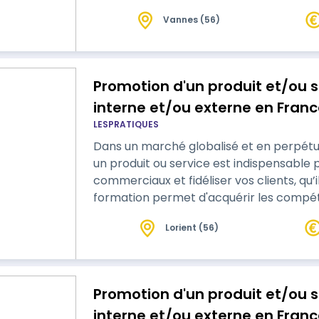
un plan marketing et commercial en coll
Vannes (56)
concernées. Vous apprendrez à valoriser
à des campagnes de communication per
Promotion d'un produit et/ou s
interne et/ou externe en France
LESPRATIQUES
du Titre RNCP Manager Busines
Dans un marché globalisé et en perpétu
un produit ou service est indispensable 
commerciaux et fidéliser vos clients, qu’
formation permet d'acquérir les compé
un plan marketing et commercial en coll
Lorient (56)
concernées. Vous apprendrez à valoriser
à des campagnes de communication per
Promotion d'un produit et/ou s
interne et/ou externe en France