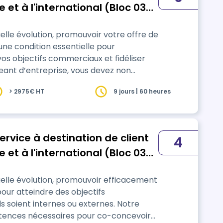
 et à l'international (Bloc 03
s Unit)
lle évolution, promouvoir votre offre de
ne condition essentielle pour
os objectifs commerciaux et fidéliser
geant d’entreprise, vous devez non
 mais aussi savoir la positionner, la
> 2975€ HT
9 jours | 60 heures
os cibles, qu’elles soient locales,
ervice à destination de client
4
 et à l'international (Bloc 03
s Unit)
elle évolution, promouvoir efficacement
pour atteindre des objectifs
ils soient internes ou externes. Notre
tences nécessaires pour co-concevoir