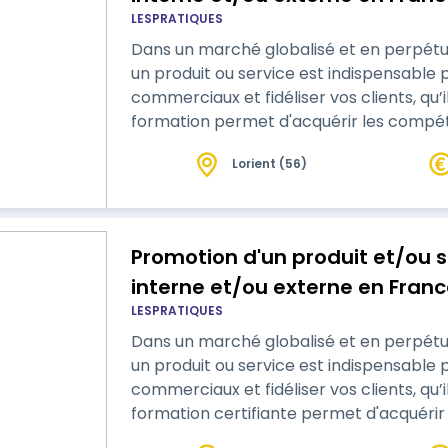
LESPRATIQUES
du Titre RNCP Manager Busines
Dans un marché globalisé et en perpétu
un produit ou service est indispensable 
commerciaux et fidéliser vos clients, qu’
formation permet d'acquérir les compé
un plan marketing et commercial en coll
Lorient (56)
concernées. Vous apprendrez à valoriser
à des campagnes de communication per
Promotion d'un produit et/ou s
interne et/ou externe en France
LESPRATIQUES
du Titre RNCP Manager Busines
Dans un marché globalisé et en perpétu
un produit ou service est indispensable 
commerciaux et fidéliser vos clients, qu’
formation certifiante permet d'acquéri
concevoir un plan marketing et commerci