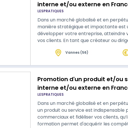
interne et/ou externe en France
LESPRATIQUES
du Titre RNCP Manager Busines
Dans un marché globalisé et en perpétue
manière stratégique et impactante est u
développer votre entreprise, atteindre v
vos clients. En tant que créateur ou diri
seulement construire une offre cohérente,
Vannes (56)
valoriser et la faire connaître auprès de v
nationales ou internationales. Cette f…
Promotion d'un produit et/ou s
interne et/ou externe en France
LESPRATIQUES
du Titre RNCP Manager Busines
Dans un marché globalisé et en perpétu
un produit ou service est indispensable 
commerciaux et fidéliser vos clients, qu’
formation permet d'acquérir les compé