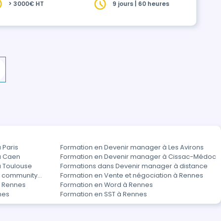
> 3000€ HT
9 jours | 60 heures
 vos projets, produits ou services grâce
rcut…
 Paris
Formation en Devenir manager à Les Avirons
à Caen
Formation en Devenir manager à Cissac-Médoc
à Toulouse
Formations dans Devenir manager à distance
t community
Formation en Vente et négociation à Rennes
à Rennes
Formation en Word à Rennes
nes
Formation en SST à Rennes