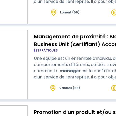
d’un service de l’entreprise. Il a pour 
individuelle et collective afin d’atteindre 
Lorient (56)
doit donc être en mesure…
Management de proximité : Bl
Business Unit (certifiant) A
LESPRATIQUES
développement des individus, 
Une équipe est un ensemble d’individu, d
l'organisation dans une logi
comportements différents, qui doit travai
proximité
commun. Le
manager
est le chef d’orc
d’un service de l’entreprise. Il a pour 
individuelle et collective afin d’atteindre 
Vannes (56)
doit donc être en mesure…
Promotion d'un produit et/ou s