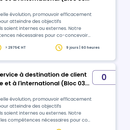
s Unit)
elle évolution, promouvoir efficacement
pour atteindre des objectifs
ils soient internes ou externes. Notre
tences nécessaires pour co-concevoir
aboration avec les directions
> 2975€ HT
9 jours | 60 heures
 vos projets, produits ou services grâce
cutantes et bie…
ervice à destination de client
0
 et à l'international (Bloc 03
s Unit)
elle évolution, promouvoir efficacement
pour atteindre des objectifs
ils soient internes ou externes. Notre
r les compétences nécessaires pour co-
al en collaboration avec les directions