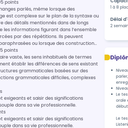
Capaci
95 points
1 à 8 pla
hanges parlés, même lorsque des
age est complexe sur le plan de la syntaxe ou
Délai d
re des détails mentionnés dans de longs
2 semai
tre les informations figurant dans l’ensemble
rcées par des répétitions. Ils peuvent
 paraphrasées ou lorsque des constructions
5 points
Diplô
e vaste, les sens inhabituels de termes
ment établir les différences de sens existant
tructures grammaticales basées sur des
Nivea
parler
ctions grammaticales difficiles, complexes
enreg
Nivea
ts
Le te
xigeants et saisir des significations
orale 
t souple dans sa vie professionnelle.
début
nts
xigeants et saisir des significations
Le te
Listen
e et souple dans sa vie professionnelle.