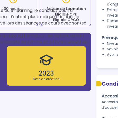
d'angl
30 heures
Action de formation
Entrep
ce au e-learning, le candidat pourra 
Éligible CPF
nivea
 sera d'autant plus impliqué que dans le 
Éligible OPCO
Deman
é lors des séances de cours avec son/sa 
nivea
u suivi du formateur, les notions seront 
Prérequ
uivi adapté au rythme et à l'avancement du 
Nivea
Savoir
Avoir
2023
Date de création
Condi
Accessi
Accessibl
d'accuei