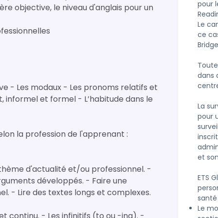
pour 
re objective, le niveau d'anglais pour un
Readin
Le ca
ofessionnelles
ce cas
Bridg
Toute
dans 
centre
ive - Les modaux - Les pronoms relatifs et
t, informel et formel - L’habitude dans le
La su
pour 
surve
lon la profession de l'apprenant :
inscri
admin
et son
hème d'actualité et/ou professionnel. -
ETS G
rguments développés. - Faire une
perso
l. - Lire des textes longs et complexes.
santé
Le mo
continu. - Les infinitifs (to ou -ing). -