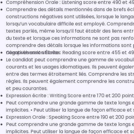
Compréhension Orale : Listening score entre 490 et 4
Comprendre des détails mentionnés dans de brefs éc
constructions négatives sont utilisées, lorsque le lang
lorsqu’un vocabulaire difficile est employé. Comprend
textes parlés, même lorsqu’il faut établir des liens en
du texte et lorsque ces informations ne sont pas renfo
comprendre des détails lorsque les informations sont
négatives sont utilisées
Compréhension Écrite : Reading score entre 455 et 49
Le candidat peut comprendre une gamme de vocabulair
courants et les usages idiomatiques. Ils peuvent égale
entre des termes étroitement liés. Comprendre les s
règles. Ils peuvent également comprendre les constru
et peu courantes.
Expression écrite : Writing Score entre 170 et 200 poin
Peut comprendre une grande gamme de texte longs et e
implicites. • Peut utiliser la langue de façon efficace e
Expression Orale : Speaking Score entre 190 et 200 poi
Peut comprendre une grande gamme de texte longs et e
implicites. Peut utiliser la langue de façon efficac