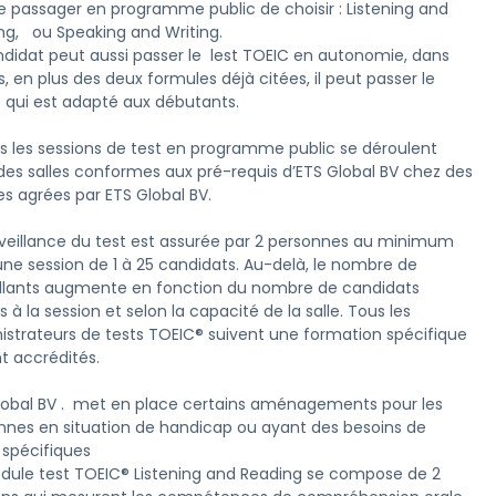
le passager en programme public de choisir : Listening and 
g,   ou Speaking and Writing.

ndidat peut aussi passer le  lest TOEIC en autonomie, dans 
, en plus des deux formules déjà citées, il peut passer le 
e qui est adapté aux débutants.

s les sessions de test en programme public se déroulent 
des salles conformes aux pré-requis d’ETS Global BV chez des 
s agrées par ETS Global BV.

rveillance du test est assurée par 2 personnes au minimum 
une session de 1 à 25 candidats. Au-delà, le nombre de 
illants augmente en fonction du nombre de candidats 
ts à la session et selon la capacité de la salle. Tous les 
istrateurs de tests TOEIC® suivent une formation spécifique 
t accrédités.

lobal BV .  met en place certains aménagements pour les 
nnes en situation de handicap ou ayant des besoins de 
 spécifiques
dule test TOEIC® Listening and Reading se compose de 2 