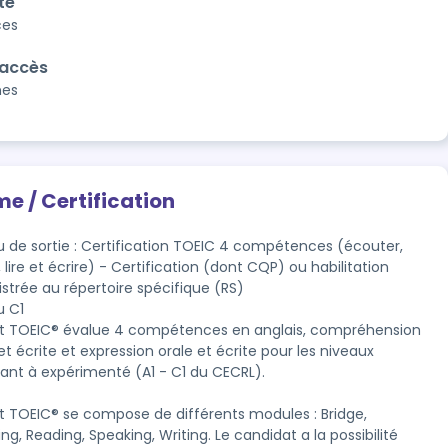
té
ces
'accès
nes
me / Certification
u de sortie : Certification TOEIC 4 compétences (écouter,
, lire et écrire) - Certification (dont CQP) ou habilitation
istrée au répertoire spécifique (RS)
u C1
st TOEIC® évalue 4 compétences en anglais, compréhension 
et écrite et expression orale et écrite pour les niveaux 
ant à expérimenté (A1 - C1 du CECRL).

st TOEIC® se compose de différents modules : Bridge, 
ing, Reading, Speaking, Writing. Le candidat a la possibilité 