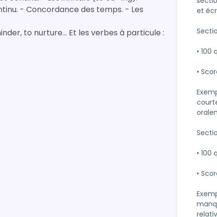
secti
ontinu. - Concordance des temps. - Les
et écr
Secti
nder, to nurture... Et les verbes à particule :
• 100 
• Scor
Exemp
court
orale
Secti
• 100 
• Scor
Exempl
manqu
relat