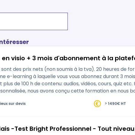
intéresser
- en visio + 3 mois d'abonnement à la plate
s (non soumis à la tva). 20 heures de formation en Visio avec votre formateur/trice +
3 mois. Cette plateforme e-learning est disponible
00 h de contenu: audios, vidéos, cours, quiz etc. Pour permettre aux candidats d'avoir une
sonnalisée, nous avons conçu cette formation en nous bas
ieux sur devis
> 1490€ HT
ais -Test Bright Professionnel - Tout niveau