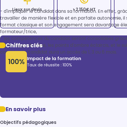
Lieux sur devis
> 2 150€ HT
- d'impliquer le candidat dans sa formation. En effet, grâ
travailler de manière flexible et en parfaite autonomie, il
format classique et son engagement sera davantage élev
formateur/trice,

- les compétences du candidat seront consolidées grâce a
Chiffres clés
toutes approfondies, les points d'ombre éclaircis, et le s
Impact de la formation
100%
Taux de réussite : 100%
En savoir plus
Objectifs pédagogiques