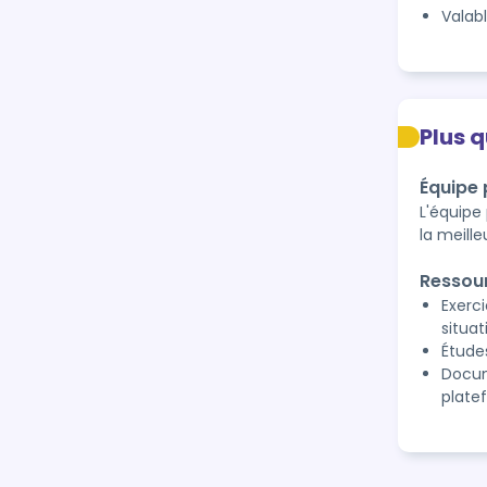
Valab
Plus 
Équipe
L'équipe
la meill
Ressou
Exerci
situat
Étude
Docum
plate