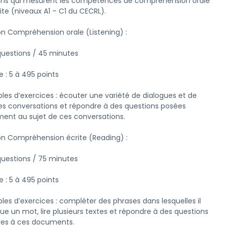
ons qui mesurent les compétences de compréhension orale 
ite (niveaux A1 – C1 du CECRL).

on Compréhension orale (Listening) :

questions / 45 minutes

e : 5 à 495 points

les d’exercices : écouter une variété de dialogues et de 
es conversations et répondre à des questions posées 
ment au sujet de ces conversations.

on Compréhension écrite (Reading) :

questions / 75 minutes

e : 5 à 495 points

es d’exercices : compléter des phrases dans lesquelles il 
e un mot, lire plusieurs textes et répondre à des questions 
ives à ces documents.