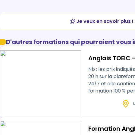
Je veux en savoir plus !
D'autres formations qui pourraient vous 
Anglais TOEIC 
Nb : les prix indiqués sont des prix net
20 h sur la plateforme e-learning à laquelle vous vous abonnez durant 
24/7 et elle contient plus de 1
formation 100 % per
associant…
L
Formation Angl