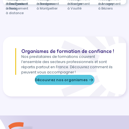
à Toulouse
management
dans Product
à Bordeaux
management
à Nantes
management
à Annecy
management
à Paris
management
à Montpellier
à Vouillé
à Béziers
à distance
Organismes de formation de confiance !
Nos prestataires de formations couvrent
l’ensemble des secteurs professionnels et sont
répartis partout en France. Découvrez comment ils
peuvent vous accompagner !
Découvrez nos organismes