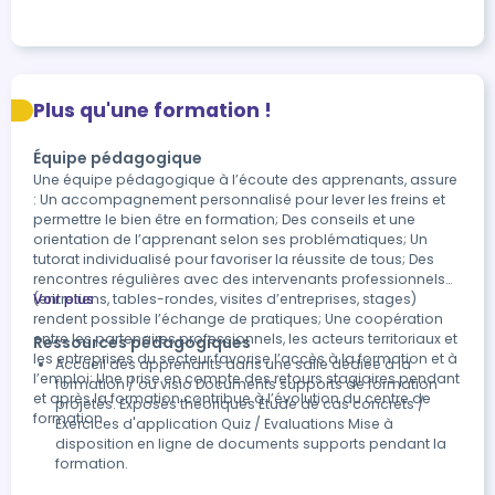
Plus qu'une formation !
Équipe pédagogique
Une équipe pédagogique à l’écoute des apprenants, assure
: Un accompagnement personnalisé pour lever les freins et
permettre le bien être en formation; Des conseils et une
orientation de l’apprenant selon ses problématiques; Un
tutorat individualisé pour favoriser la réussite de tous; Des
rencontres régulières avec des intervenants professionnels
(entretiens, tables-rondes, visites d’entreprises, stages)
Voir plus
rendent possible l’échange de pratiques; Une coopération
entre les partenaires professionnels, les acteurs territoriaux et
Ressources pédagogiques
les entreprises du secteur favorise l’accès à la formation et à
Accueil des apprenants dans une salle dédiée à la
l’emploi; Une prise en compte des retours stagiaires pendant
formation / ou visio Documents supports de formation
et après la formation contribue à l’évolution du centre de
projetés. Exposés théoriques Etude de cas concrets /
formation.
Exercices d'application Quiz / Evaluations Mise à
disposition en ligne de documents supports pendant la
formation.