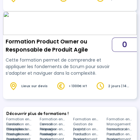
heures
l’interface entre l’équipe projet et le client/MOA.
Le module permettra au stagiaire de se
préparer et de passer la certification Agile
Scrum Master PSM II.
Formation Product Owner ou
0
Responsable de Produit Agile
Cette formation permet de comprendre et
appliquer les fondements de Scrum pour savoir
s’adapter et naviguer dans la complexité.
Lieux sur devis
> 1300€ HT
2 jours | 14
heures
Découvrir plus de formations !
Formation en
Formation en
Formation en
Formation en
Gestion
Formation en
Devenir
Formation en
Gestion de
Management
d'équipes
Conduite du
Formation en
manager
RH pour
Formation en
projets
Formation en
transversal
Formation en
changement
Product
Formation en
manager
Product
Formation en
Product
Formation en
Product
Formation en
management
Product
Formations
management
Product
management
Product
management
Product