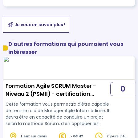
Je veux en savoir plus !
D'autres formations qui pourraient vous
intéresser
Formation Agile SCRUM Master -
0
Niveau 2 (PSMII) - certification
Scrum.org
Cette formation vous permettra d'être capable
de tenir le rôle de Manager Agile Intermédiaire. Il
devra être en capacité de conduire un projet
selon la méthode Scrum, d’en appliquer les
principes sur l’ensemble du processus, de
fédérer les parties prenantes et d’assurer
Lieux sur devis
> 0€ HT
2 jours | 14