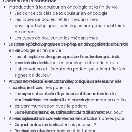
Contenu de la formation
Introduction à la douleur en oncologie et la fin de vie
Les concepts clés de la douleur en oncologie
Les types de douleur et les mécanismes
physiopathologiques spécifiques aux patients atteints
de cancer
Les types de douleur et les mécanismes
Les outils d'évaluation et de prise en charge de la douleur
physiopathologiques spécifiques aux patients en fin de
en oncologie et fin de vie
vie
Les objectifs et les principes de l'évaluation et de la
Les compétences psychoculturelle des soignants
gestion de la douleur en oncologie et en fin de vie
La relation d'aide
L'observation et l'écoute du patient pour identifier les
signes de douleur
Proposition d'axe d'analyse de pratique professionnelle
Les échelles d'évaluation de la douleur et leur
non exhaustive
utilisation pour les patients
Les approches spécifiques pour l'évaluation de la
La communication et la coordination entre les
douleur chez les patients atteints de cancer ou en fin
professionnels de santé en oncologie
de vie
La Communication avec le patient
Les techniques d'auto-évaluation de la douleur pour
Le refus de soins et adhésion au traitement
Ateliers gestion du stress et des émotions
les patients
Les approches complémentaires et alternatives pour
la gestion de la douleur
Comment prendre du temps pour soi ?
les risques psycho-sociaux et la fatigue
Relaxation et respiration