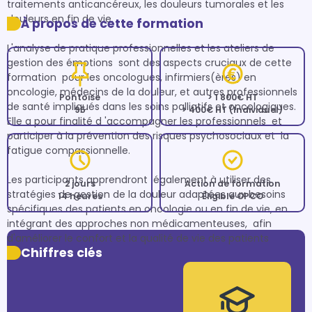
traitements anticancéreux, les douleurs tumorales et les 
douleurs en fin de vie.

À propos de cette formation
L'analyse de pratique professionnelles et les ateliers de 
gestion des émotions  sont des aspects cruciaux de cette 
formation  pour les oncologues, infirmiers(ères) en 
oncologie, médecins de la douleur, et autres professionnels 
Pontoise
> 1 800€ HT
de santé impliqués dans les soins palliatifs et oncologiques. 
95
> 400€ HT (Individuel)
Elle a pour finalité d 'accompagner les professionnels  et 
participer à la prévention des risques psychosociaux et  la 
fatigue compassionnelle. 

Les participants apprendront  également à utiliser des 
2 jours
Action de formation
stratégies de gestion de la douleur adaptées aux besoins 
14 heures
Éligible OPCO
spécifiques des patients en oncologie ou en fin de vie, en 
intégrant des approches non médicamenteuses,  afin 
Chiffres clés