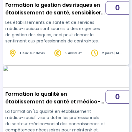
Formation la gestion des risques en
0
établissement de santé, sensibiliser
et responsabilisé les équipes
Les établissements de santé et de services
médico-sociaux sont soumis à des exigences
de gestion des risques, ceci peut donner le
sentiment aux professionnels de contraintes
supplémentaires. Cette formation sur la gestion
des risques permettra de clarifier les
Lieux sur devis
> 400€ HT
2 jours | 14
heures
démarches existantes apparaissant comme
complexes (QVT, RGPD, RPS, etc.) et de les
mettre en pratique dans le quotidien de façon
efficace. De nombreux cas issues du terrain
serviront de base de réflexion et de discussions
pour les part…
Formation la qualité en
0
établissement de santé et médico-
social
La formation 'La qualité en établissement
médico-social' vise à doter les professionnels
du secteur médico-social des connaissances et
compétences nécessaires pour maintenir et