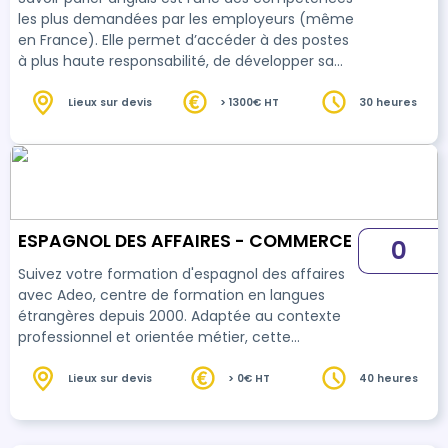
les plus demandées par les employeurs (même
en France). Elle permet d’accéder à des postes
à plus haute responsabilité, de développer sa
carrière et son entreprise. L’anglais est la langue
la plus utilisée sur Internet, ce qui représente
Lieux sur devis
> 1300€ HT
30 heures
plus de 80 % des données ! Et Internet est
aujourd’hui le moyen de communication le plus
utilisé dans le monde du travail. En comprenant
l’anglais, on peut avoir accès à un nombre
illimité de ressources. Les compét…
ESPAGNOL DES AFFAIRES - COMMERCE
0
Suivez votre formation d'espagnol des affaires
avec Adeo, centre de formation en langues
étrangères depuis 2000. Adaptée au contexte
professionnel et orientée métier, cette
formation d'espagnol des affaires sera en
parfaite adéquation avec vos besoins
Lieux sur devis
> 0€ HT
40 heures
professionnels.