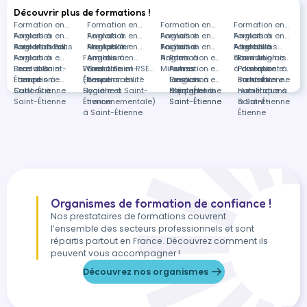
Découvrir plus de formations !
Formation en
Formation en
Formation en
Formation en
Anglais à
Formation en
Anglais à
Formation en
Anglais à
Formation en
Anglais à
Formation en
Baie-Mahault
Anglais à Paris
Formation en
Montpellier
Anglais à
Formation en
Toulouse
Anglais à
Formation en
Albertville
Anglais à
Formations
Anglais à
Formation en
Formation en
Amiens
Anglais à
Nantes
Anglais à
Formation en
Sauvian
dans Anglais
Formation en
Beauvais
Excel à Saint-
Formation en
Word à Saint-
Formation en RSE
Grenoble
Miramas
Autres
Formation en
à distance
Powerpoint à
Formation en
Étienne
Français à
Formation en
Étienne
(Responsabilité
Formation en
langues à
Gestion
Formation en
Saint-Étienne
Inclusion
Formation en
Saint-Étienne
Outlook à
Sociale et
Hygiène à Saint-
Saint-Étienne
d'équipes à
Espagnol à
numérique à
Habilitations
Saint-Étienne
Environnementale)
Étienne
Saint-Étienne
Saint-Étienne
Saint-Étienne
à Saint-
à Saint-Étienne
Étienne
Organismes de formation de confiance !
Nos prestataires de formations couvrent
l’ensemble des secteurs professionnels et sont
répartis partout en France. Découvrez comment ils
peuvent vous accompagner !
Découvrez nos organismes