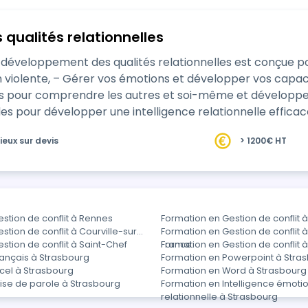
qualités relationnelles
développement des qualités relationnelles est conçue po
iolente, – Gérer vos émotions et développer vos capacités
és pour comprendre les autres et soi-même et développe
 pour développer une intelligence relationnelle efficac
ieux sur devis
> 1200€ HT
stion de conflit à Rennes
Formation en Gestion de conflit à
stion de conflit à Courville-sur-
Formation en Gestion de conflit 
stion de conflit à Saint-Chef
France
Formation en Gestion de conflit 
rançais à Strasbourg
Formation en Powerpoint à Stra
cel à Strasbourg
Formation en Word à Strasbourg
ise de parole à Strasbourg
Formation en Intelligence émotio
relationnelle à Strasbourg