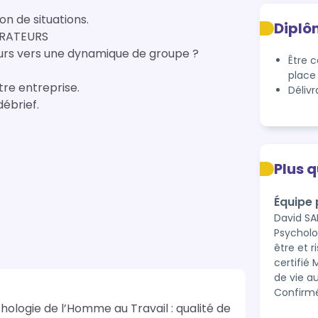
n de situations.
Diplô
ORATEURS
rs vers une dynamique de groupe ?
Être 
place
tre entreprise.
Délivr
débrief.
Plus 
Équipe
David SA
Psycholog
être et 
certifié
de vie a
Confirm
hologie de l’Homme au Travail : qualité de 