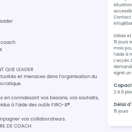
situatio
accessib
Contact 
leader
info@5se
Délais et
e coach
15 jours
mois pou
s
l’aide à 
L’accès 
demande 
NT QUE LEADER
rtunités et menaces dans l’organisation du
cratique.
Capaci
2 à 6 pl
s en connaissant vos besoins, vos souhaits,
Délai d
dus à l’aide des outils FIRO-B®.
15 jours
mpagner vos collaborateurs.
URE DE COACH