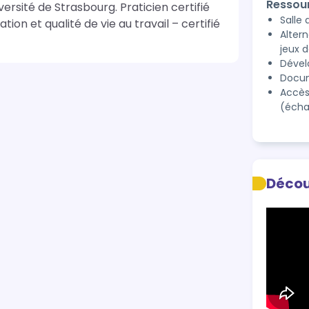
Ressou
ersité de Strasbourg. Praticien certifié 
Salle
 et qualité de vie au travail – certifié 
Alter
jeux 
Dével
Docum
Accès
(écha
Décou