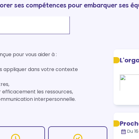
orer ses compétences pour embarquer ses équ
ue pour vous aider à :

L'org
s appliquer dans votre contexte 
es,

 efficacement les ressources,

ommunication interpersonnelle.
Proch
Du 16