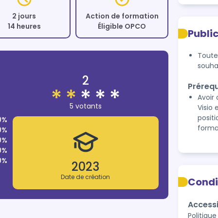
2 jours
Action de formation
14 heures
Éligible OPCO
Publi
Toute
souhai
2
Prérequ
Avoir
5 votants
Visio
posit
0%
forma
0%
0%
0%
0%
2023
Date de création
Condi
Accessi
Politique