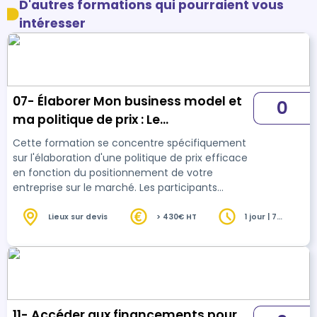
D'autres formations qui pourraient vous
intéresser
07- Élaborer Mon business model et
0
ma politique de prix : Le
positionnement prix
Cette formation se concentre spécifiquement
sur l'élaboration d'une politique de prix efficace
en fonction du positionnement de votre
entreprise sur le marché. Les participants
apprendront à déterminer le prix optimal pour
leurs produits ou services en tenant compte de
Lieux sur devis
> 430€ HT
1 jour | 7
heures
divers facteurs tels que la concurrence, la
valeur perçue par les clients et les objectifs
commerciaux.
11- Accéder aux financements pour