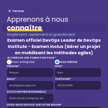
Fermer
Apprenons à nous
connaître
Je veux en savoir plus !
Simplement, rapidement et gratuitement
Accueil
Formation
Formation en Informatique à Paris
Examen officiel 
Examen officiel DevOps Leader de DevOps
Institute - Examen inclus (Gérer un projet
en mobilisant les méthodes agiles)
JE CHERCHE UNE FORMATION POUR *
mon entreprise
moi même
PRÉNOM*
NOM*
EMAIL*
TÉLÉPHONE*
SITUATION PROFESSIONNELLE
Examen officiel DevOps
DITES-NOUS EN PLUS SUR VOTRE BESOIN*