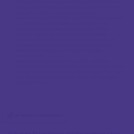
complets (présentations, exercices, ressources) sont mis
à disposition de chaque participant, principalement via
un accès en ligne ou au format numérique.
Plateforme et outils interactifs (pour formation à distance)
: La formation est dispensée via la plateforme de
visioconférence spécifiée (Zoom, Google Meet ou
Microsoft Teams), en utilisant ses fonctionnalités
interactives (partage d'écran, chat, réactions, etc.) et
potentiellement des outils collaboratifs en ligne (ex:
tableau blanc virtuel) pour faciliter les activités
pédagogiques.
Prérequis techniques pour la formation à distance : un
ordinateur (PC ou Mac), une webcam, un microphone (ou
casque-micro), une connexion internet stable et l'accès à
l'une des plateformes suivantes : Zoom, Google Meet ou
Microsoft Teams.
Je veux en savoir plus !