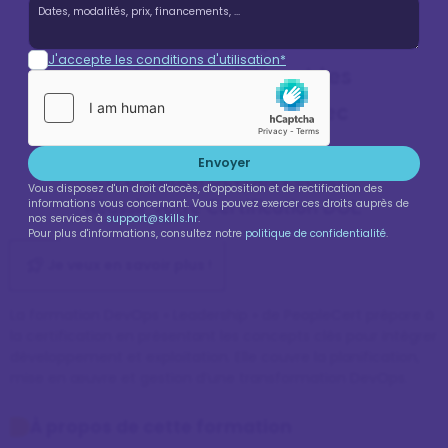
Leader de DevOps Institute
- Examen inclus (Gérer un
J'accepte les conditions d'utilisation*
projet en mobilisant les
méthodes agiles) avec
Elitek
Envoyer
Certification DevOps Leader :
Vous disposez d'un droit d'accès, d'opposition et de rectification des
Réussir votre Certification DOL
informations vous concernant. Vous pouvez exercer ces droits auprès de
nos services à
support@skills.hr
.
Pour plus d'informations, consultez notre
politique de confidentialité
.
Je veux en savoir plus !
La formation DevOps « Leadership » de PeopleCert prépare à 
la certification en présentant les concepts clés pour intégrer 
développement et exploitation. Elle couvre la planification, 
mise en œuvre et gestion d’une transformation DevOps.
À propos de cette formation