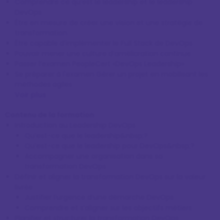
Comprendre ce qu’est le leadership et le leadership
DevOps
Être en mesure de créer une vision et une stratégie de
transformation
Être capable d’implémenter le Full Stack de DevOps
Pouvoir mener une culture d’amélioration continue
Passer l’examen PeopleCert «DevOps Leadership»
Se préparer à l'examen Gérer un projet en mobilisant les
méthodes agiles
Voir plus
Contenu de la formation
Introduction au Leadership DevOps
Qu’est-ce que le leadership&nbsp;?
Qu’est-ce que le leadership pour DevOps&nbsp;?
Accompagner une organisation dans sa
transformation DevOps
Définir et aligner la transformation DevOps sur la valeur
livrée
Justifier l’urgence d’une démarche DevOps
Comprendre et s’aligner sur les objectifs métiers
Planifier et structurer la transformation DevOps