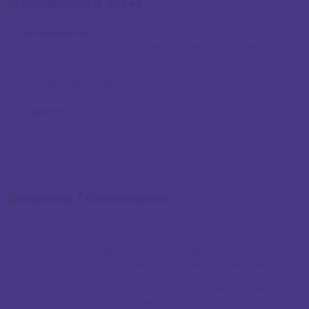
Conditions d'accès
Accessibilité
Nos formations sont accessibles aux personnes en situation 
de handicap. Merci de préciser votre handicap à l'inscription 
pour ajuster les conditions d'accueil. Pour plus d'infos, 
consultez ONISEP, AGEFIPH et FIPHF.
Capacité
5 à 15 places
Diplôme / Certification
Niveau de sortie : Gérer un projet en mobilisant les
méthodes agiles - Certification (dont CQP) ou habilitation
enregistrée au répertoire spécifique (RS)
La formation est ponctuée d’une attestation de fin de 
formation délivrée par Elitek au client. Y seront précisés les 
objectifs pédagogiques, le nombre d’heures total de la 
formation, la validation des acquis et la date.
