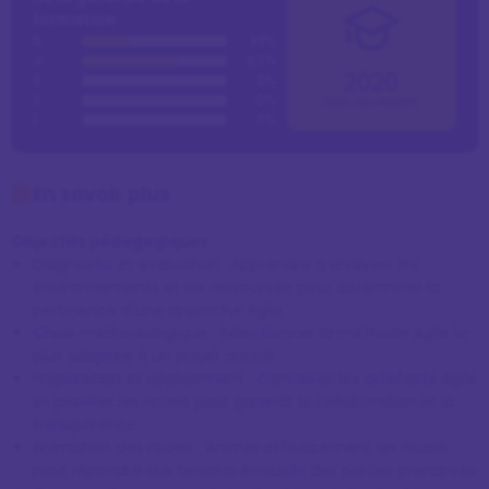
formation
5
33%
4
67%
2020
3
0%
2
0%
Date de création
1
0%
En savoir plus
Objectifs pédagogiques
Diagnostic et évaluation : Apprendre à analyser les
environnements et les ressources pour déterminer la
pertinence d’une approche Agile
Choix méthodologique : Sélectionner la méthode Agile la
plus adaptée à un projet donné
Préparation et déploiement : Concevoir les artefacts Agile
et planifier les rituels pour garantir la collaboration et la
transparence
Animation des rituels : Animer efficacement les rituels
pour répondre aux besoins évolutifs des parties prenantes