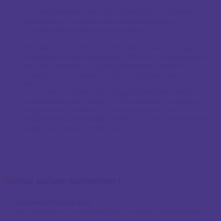
Il est important de noter que la préparation à l’examen 
nécessite un travail personnel supplémentaire en 
complément des heures de formation.

Par ailleurs, pour obtenir la certification "Gérer un projet en 
mobilisant les méthodes agiles" (RS5487), les participants 
devront présenter un projet professionnel, remettre un 
rapport écrit et soutenir leur travail oralement devant un 
jury.
La formation prépare au passage de l’examen DevOps 
Leader de DevOps Institute. C'est un QCM de 40 questions 
et qui dure 90 minutes. (105 minutes pour les non-
anglophones).Un résultat de 65% de bonnes réponses est 
exigé pour obtenir la certification.
Plus qu'une formation !
Équipe pédagogique
Nos formations sont animées par une équipe de formateurs
experts et consultants seniors, soigneusement sélectionnés