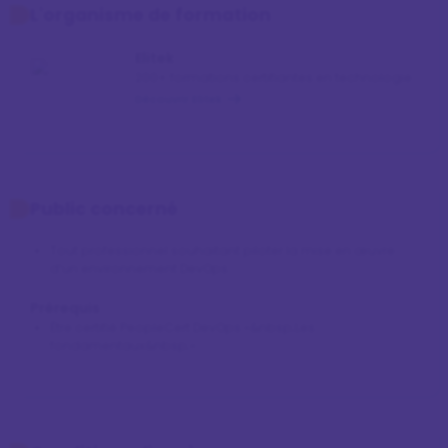
L'organisme de formation
Elitek
200+ formations certifiantes en technologie
Découvrir Elitek
Public concerné
Tout professionnel souhaitant piloter la mise en œuvre
d’un environnement DevOps.
Prérequis
Être certifié PeopleCert DevOps «&nbsp;Les
fondamentaux&nbsp;».