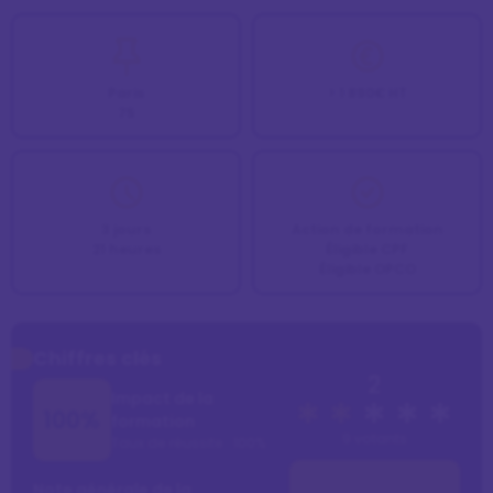
Paris
> 1 890€ HT
75
3 jours
Action de formation
21 heures
Éligible CPF
Éligible OPCO
Chiffres clés
2
Impact de la
100%
formation
9 votants
Taux de réussite : 100%
Note générale de la