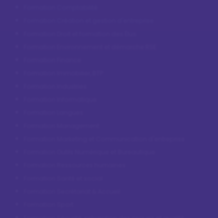
professionnelle
Formation Comptabilité
Formation Création et gestion d'entreprise
Formation Droit et formation des Élus
Formation Environnement et démarche RSE
Formation Finance
Formation Immobilier, BTP
Formation Industries
Formation Informatique
Formation Langues
Formation Management
Formation Marketing et Communication d'entreprise
Formation Outils Numérique et Bureautique
Formation Ressources humaines
Formation Santé et social
Formation Secrétariat & Accueil
Formation Sport
Formation Sécurité, prévention des risques et qualité