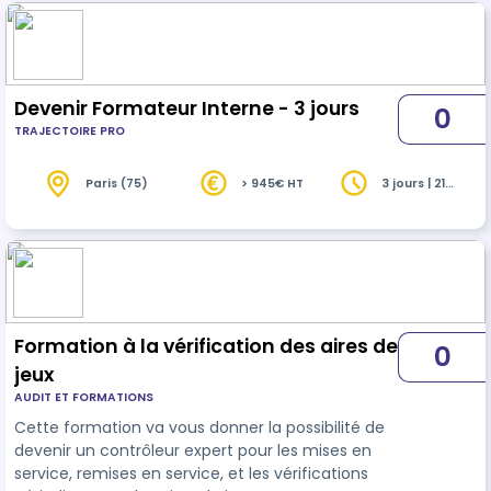
Vous bénéficiez d'un parcours personnalisé
correspondant à vos capacités et compétences.
Les séances de form…
Devenir Formateur Interne - 3 jours
0
TRAJECTOIRE PRO
Paris (75)
> 945€ HT
3 jours | 21
heures
Formation à la vérification des aires de
0
jeux
AUDIT ET FORMATIONS
Cette formation va vous donner la possibilité de
devenir un contrôleur expert pour les mises en
service, remises en service, et les vérifications