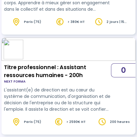
corps. Apprendre à mieux gérer son engagement
dans le collectif et dans des situations de
challenges, tout en prenant soin de son état de
performance. Ce travail commence en
Paris (75)
> 380€ HT
2 jours | 15
heures
interrogeant les situations professionnelles de
chacun, en identifiant les émotions qui peuvent
être y associées, pour leur valeur d’indicateurs
par rapport à l’état de performance de chacun.
On apprend à accueillir la petite voix de cette …
Titre professionnel : Assistant
0
ressources humaines - 200h
NEXT FORMA
L'assistant(e) de direction est au cœur du
système de communication, d'organisation et de
décision de l'entreprise ou de la structure qui
l'emploie. Il assiste la direction et se voit confier
des missions qui confortent ce rôle central. Il est
en capacité d'analyser une situation, d'établir un
Paris (75)
> 2590€ HT
200 heures
diagnostic et de proposer une solution. Vous êtes
encadré par votre responsable pédagogique.