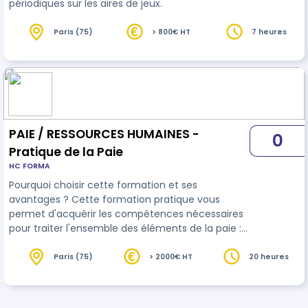
périodiques sur les aires de jeux.
Paris (75)
> 800€ HT
7 heures
PAIE / RESSOURCES HUMAINES -
0
Pratique de la Paie
HC FORMA
Pourquoi choisir cette formation et ses
avantages ? Cette formation pratique vous
permet d'acquérir les compétences nécessaires
pour traiter l'ensemble des éléments de la paie :
salaires, congés payés, cotisations sociales,
avantages en nature, et absences. Avantages de
Paris (75)
> 2000€ HT
20 heures
la formation : - Conformité légale : Maîtrisez les
obligations réglementaires liées à la paie. -
Fiabilité des traitements : Réduisez les erreurs