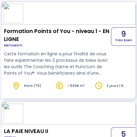
Formation Points of You - niveau 1 - EN
9
LIGNE
Très bien
METAMOTI
Cette formation en ligne a pour finalité de vous
faire expérimenter les 3 processus de base avec
les outils The Coaching Game et Punctum de
Points of You®. Vous bénéficierez ainsi d’une
première approche de la méthodologie et des
outils Points of You®. Et vous expérimenterez
Paris (75)
> 540€ HT
2 jours | 9
heures
également une manière unique de
communiquer et de dialoguer tout en
enrichissant votre savoir-faire professionnel. A
l’issue de cette journée, vous serez certifié-e «
Points of You® Explorer ».
LA PAIE NIVEAU II
5