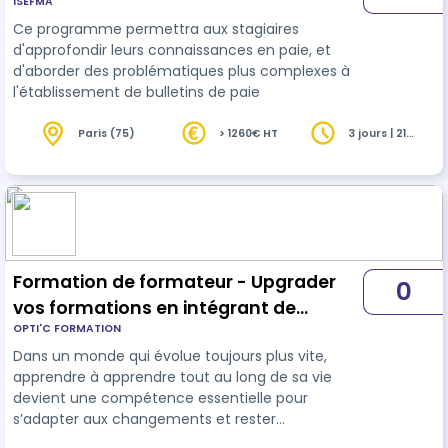
ISEFMA
Ce programme permettra aux stagiaires
d'approfondir leurs connaissances en paie, et
d'aborder des problématiques plus complexes à
l'établissement de bulletins de paie
Paris (75)
> 1260€ HT
3 jours | 21
heures
Formation de formateur - Upgrader
0
vos formations en intégrant de
OPTI'C FORMATION
l’apprendre à apprendre
Dans un monde qui évolue toujours plus vite,
apprendre à apprendre tout au long de sa vie
devient une compétence essentielle pour
s’adapter aux changements et rester
performant. Avec C’Compétences, vous avez