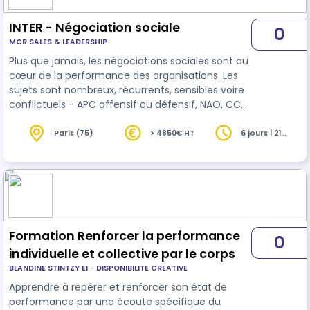
INTER - Négociation sociale
0
MCR SALES & LEADERSHIP
Plus que jamais, les négociations sociales sont au
cœur de la performance des organisations. Les
sujets sont nombreux, récurrents, sensibles voire
conflictuels - APC offensif ou défensif, NAO, CC,
PSE, fermeture de site, réorganisation du temps
de travail, accord mobilité, etc. Aussi, maîtriser les
Paris (75)
> 4850€ HT
6 jours | 21
heures
stratégies, techniques & tactiques de
négociation est devenu crucial. Il s’agit donc de
sortir de “l’auto expertise”, construite par ses
propres expériences pour passer de praticien
éclairé à “expert…
Formation Renforcer la performance
0
individuelle et collective par le corps
BLANDINE STINTZY EI - DISPONIBILITE CREATIVE
Apprendre à repérer et renforcer son état de
performance par une écoute spécifique du