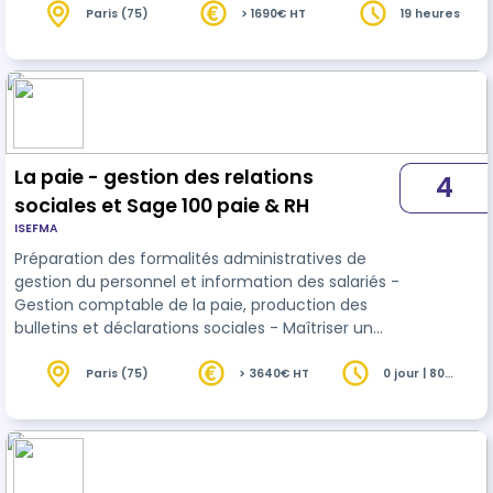
l’opportunité d’intégrer cette compétence clé
Paris (75)
> 1690€ HT
19 heures
dans vos formations pour transformer
l’expérience d’apprentissage de vos stagiaires.
La paie - gestion des relations
4
sociales et Sage 100 paie & RH
ISEFMA
Préparation des formalités administratives de
gestion du personnel et information des salariés -
Gestion comptable de la paie, production des
bulletins et déclarations sociales - Maîtriser un
logiciel de paie : paramétrage du logiciel et des
bulletins.
Paris (75)
> 3640€ HT
0 jour | 80
heures