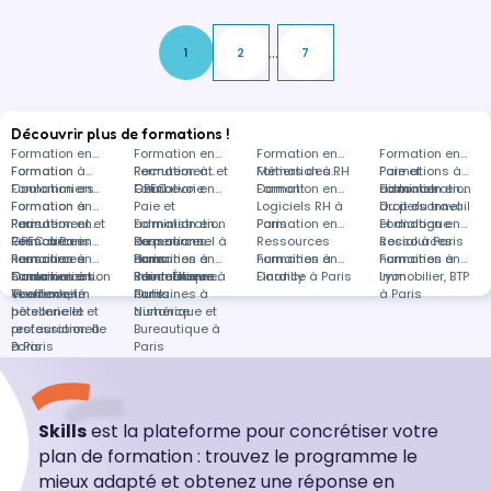
dans le calcul des salaires et des cotisations. -
Montée en compétences : Gagnez e…
...
1
2
7
Découvrir plus de formations !
Formation en
Formation en
Formation en
Formation en
Formation
Formation à
Recrutement et
Formation à
Métiers des RH
Formation à
Paie et
Formations à
Coulommiers
Formation en
GPEC
Courbevoie
Formation en
Domont
Formation en
administration
distance
Formation en
Formation à
Formation en
Paie et
Logiciels RH à
du personnel
Droit du travail
Paris
Recrutement et
Formation en
administration
Formation en
Paris
Formation en
et dialogue
Formation en
GPEC à Paris
Ressources
Formation en
du personnel à
Ressources
Formations
Ressources
social à Paris
Ressources
humaines à
Ressources
Formation en
Paris
humaines à
dans
Formation en
humaines à
Formation en
humaines à
Formation en
Coulommiers
humaines à
Communication
Formation en
Saint-Étienne
Ressources
Informatique à
Formation en
Dardilly
Finance à Paris
Lyon
Immobilier, BTP
Vendenheim
et efficacité
Tourisme,
humaines à
Paris
Outils
à Paris
personnelle et
hôtellerie et
distance
Numérique et
professionnelle
restauration à
Bureautique à
à Paris
Paris
Paris
Skills
est la plateforme pour concrétiser votre
plan de formation : trouvez le programme le
mieux adapté et obtenez une réponse en