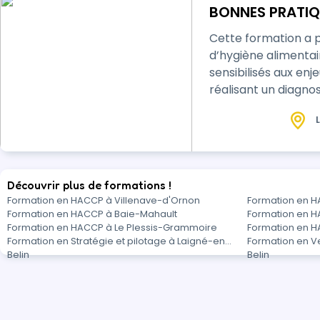
BONNES PRATIQ
Cette formation a p
d’hygiène alimentaire et de l
sensibilisés aux en
réalisant un diagnostic concret de leur étab
les pra…
L
Découvrir plus de formations !
Formation en HACCP à Villenave-d'Ornon
Formation en 
Formation en HACCP à Baie-Mahault
Formation en H
Formation en HACCP à Le Plessis-Grammoire
Formation en 
Formation en Stratégie et pilotage à Laigné-en-
Formation en V
Belin
Belin