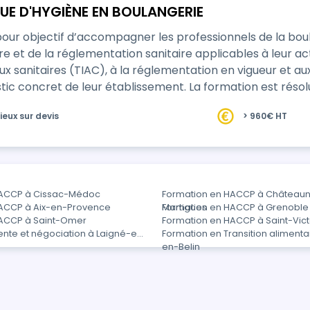
UE D'HYGIÈNE EN BOULANGERIE
our objectif d’accompagner les professionnels de la boul
a réglementation sanitaire applicables à leur activité. Sur deux jours, les participan
jeux sanitaires (TIAC), à la réglementation en vigueur et 
lissement. La formation est résolument orientée terrain : elle permet d’analyser
ieux sur devis
> 960€ HT
HACCP à Cissac-Médoc
Formation en HACCP à Châteaun
ACCP à Aix-en-Provence
Martigues
Formation en HACCP à Grenoble
HACCP à Saint-Omer
Formation en HACCP à Saint-Vic
ente et négociation à Laigné-en-
Formation en Transition alimenta
en-Belin