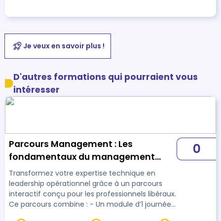
Je veux en savoir plus !
D'autres formations qui pourraient vous
intéresser
Parcours Management : Les
0
fondamentaux du management
pour réussir en structure libérale -
Transformez votre expertise technique en
tout distanciel
leadership opérationnel grâce à un parcours
interactif conçu pour les professionnels libéraux.
Ce parcours combine : - Un module d’1 journée
en distanciel indispensable pour acquérir les