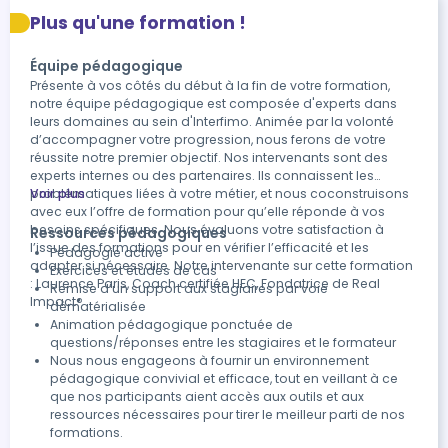
Plus qu'une formation !
Équipe pédagogique
Présente à vos côtés du début à la fin de votre formation,
notre équipe pédagogique est composée d'experts dans
leurs domaines au sein d'Interfimo. Animée par la volonté
d’accompagner votre progression, nous ferons de votre
réussite notre premier objectif. Nos intervenants sont des
experts internes ou des partenaires. Ils connaissent les
problématiques liées à votre métier, et nous coconstruisons
Voir plus
avec eux l’offre de formation pour qu’elle réponde à vos
besoins spécifiques. Nous évaluons votre satisfaction à
Ressources pédagogiques
l’issue des formations pour en vérifier l’efficacité et les
Pédagogie active
adapter si nécessaire. Notre intervenante sur cette formation
Exercices et études de cas
: Laurence Paris, Coach certifiée HEC, Fondatrice de Real
Remise d’un support aux stagiaires par voie
Impact®
dématérialisée
Animation pédagogique ponctuée de
questions/réponses entre les stagiaires et le formateur
Nous nous engageons à fournir un environnement
pédagogique convivial et efficace, tout en veillant à ce
que nos participants aient accès aux outils et aux
ressources nécessaires pour tirer le meilleur parti de nos
formations.