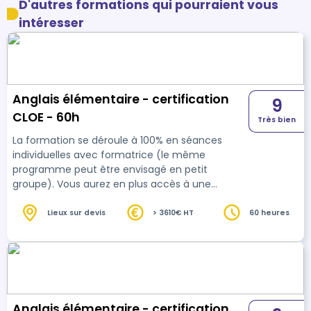
D'autres formations qui pourraient vous
intéresser
Anglais élémentaire - certification
9
CLOE - 60h
Très bien
La formation se déroule à 100% en séances
individuelles avec formatrice (le même
programme peut être envisagé en petit
groupe). Vous aurez en plus accès à une
plateforme de préparation pour votre
certification Cloé anglais à la fin de votre
Lieux sur devis
> 3610€ HT
60 heures
formation. La formation est entièrement
personnalisable selon vos besoins, les situations
que vous rencontrez, vos centres d'intérêts.
Tout au long de la formation, le contenu sera
adapté selon vos besoins, vos difficultés et vos
impératifs professionnels. …
Anglais élémentaire - certification