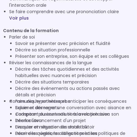
l'interaction orale
Se faire comprendre avec une prononciation claire
Voir plus
Contenu de la formation
Parler de soi
Savoir se présenter avec précision et fluidité
Décrire sa situation professionnelle
Présenter son entreprise, son équipe et ses collègues
Réviser les connaissances de la langue
Décrire des tâches quotidiennes et des activités
habituelles avec nuances et précision
Décrire des situations temporaires
Décrire des événements ou actions passés avec
détails et précision
Communiquer en entreprise
Faire des hypothèses et anticiper les conséquences
Exprimer des regrets
Saluer et démarrer une conversation avec aisance en
Comparer plusieurs solutions avec précision
s’adaptant au contexte et à la relation avec son
Décrire l'avancement d'un projet
interlocuteur
Evoquer et négocier des dates butoir
Discuter en situation de small talk
Décrire les règles, les obligations et les politiques de
Poser des questions claires et précises