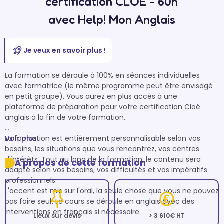
certification CLOE - 60h
avec Help! Mon Anglais
Je veux en savoir plus !
La formation se déroule à 100% en séances individuelles 
avec formatrice (le même programme peut être envisagé 
en petit groupe). Vous aurez en plus accès à une 
plateforme de préparation pour votre certification Cloé 
anglais à la fin de votre formation. 

La formation est entièrement personnalisable selon vos 
Voir plus
besoins, les situations que vous rencontrez, vos centres 
d'intérêts. Tout au long de la formation, le contenu sera 
À propos de cette formation
adapté selon vos besoins, vos difficultés et vos impératifs 
professionnels. 

L'accent est mis sur l'oral, la seule chose que vous ne pouvez 
pas faire seul! Le cours se déroule en anglais avec des 
interventions en français si nécessaire. 

Lieux sur devis
> 3 610€ HT