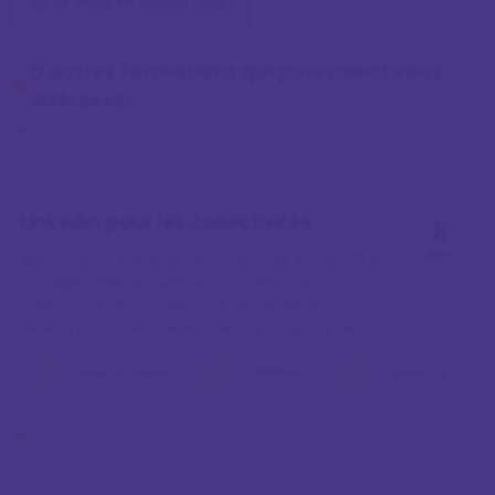
Je veux en savoir plus !
D'autres formations qui pourraient vous
intéresser
LinkedIn pour les collectivités
8
Bien
Apprendre à paramétrer et animer son profil et
sa page LinkedIn dans un contexte de
collectivité territoriale pour développer son
réseau professionnel et mettre en place des
actions pour développer la marque employeur.
Lieux sur devis
> 3000€ HT
2 jours | 14
heures