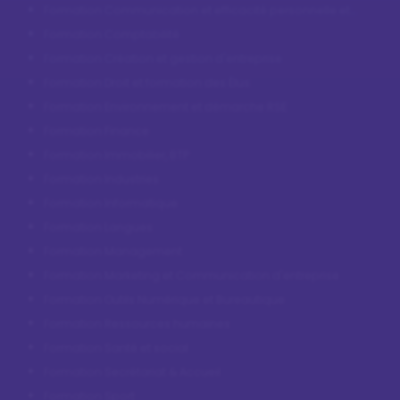
Formation Communication et efficacité personnelle et
professionnelle
Formation Comptabilité
Formation Création et gestion d'entreprise
Formation Droit et formation des Élus
Formation Environnement et démarche RSE
Formation Finance
Formation Immobilier, BTP
Formation Industries
Formation Informatique
Formation Langues
Formation Management
Formation Marketing et Communication d'entreprise
Formation Outils Numérique et Bureautique
Formation Ressources humaines
Formation Santé et social
Formation Secrétariat & Accueil
Formation Sport