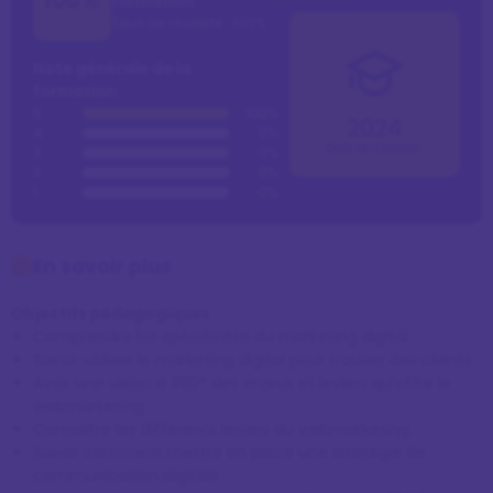
formation
https://calendly.com/virginiestrauss/
Taux de réussite : 100%
Note générale de la
formation
5
100%
2024
4
0%
Date de création
3
0%
2
0%
1
0%
En savoir plus
Objectifs pédagogiques
Comprendre les spécificités du marketing digital.
Savoir utiliser le marketing digital pour trouver des clients.
Avoir une vision à 360° des enjeux et leviers qu’offre le
webmarketing
Connaître les différents leviers du webmarketing.
Savoir comment mettre en place une stratégie de
communication digitale.