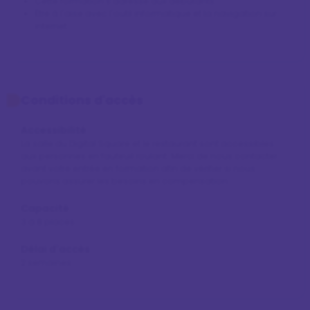
Cette formation s’adresse aux débutants.
Être à l'aise avec l'outil informatique et la navigation sur
internet.
Conditions d'accès
Accessibilité
La salle du Digital Square et le restaurant sont accessibles 
aux personnes en fauteuil roulant. Merci de nous contacter 
avant votre entrée en formation afin de vérifier si nous 
pouvons assurer les besoins en compensation.
Capacité
3 à 8 places
Délai d'accès
2 semaines