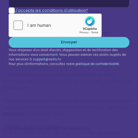
marketing digital ou
webmarketing avec
J'accepte les conditions d'utilisation*
Oulaoups
Utiliser le webmarketing pour
attirer de nouveaux prospects
Envoyer
Vous disposez d'un droit d'accès, d'opposition et de rectification des
informations vous concernant. Vous pouvez exercer ces droits auprès de
Je veux en savoir plus !
nos services à
support@skills.hr
.
Pour plus d'informations, consultez notre
politique de confidentialité
.
Cette formation est proposée uniquement en intra 
entreprise sur toute la France et en particulier sur Rennes et 
la Bretagne.

Cette formation pourra se dérouler pour votre entreprise ou 
un regroupement d'entreprise dans vos locaux, dans nos 
locaux à Rennes ou en visio.

Voir plus
𝗙𝗶𝗻𝗮𝗹𝗶𝘁𝗲 𝗱𝗲 𝗹𝗮 𝗳𝗼𝗿𝗺𝗮𝘁𝗶𝗼𝗻 :

À propos de cette formation
Avoir une vision à 360° des enjeux et leviers qu’offre le 