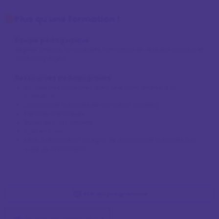
Plus qu'une formation !
Équipe pédagogique
Virginie Strauss, consultante formatrice en réseaux sociaux et
marketing digital
Ressources pédagogiques
Accueil des stagiaires dans une salle dédiée à la
formation.
Documents supports de formation projetés.
Exposés théoriques
Etude de cas concrets
Quiz en salle
Mise à disposition en ligne de documents supports à la
suite de la formation.
PDF du programme