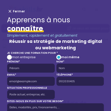
Fermer
Apprenons à nous
connaître
Je veux en savoir plus !
Simplement, rapidement et gratuitement
Accueil
Formation
Formation en Marketing et Communication d'entrepr
Réussir sa stratégie de marketing digital
ou webmarketing
JE CHERCHE UNE FORMATION POUR *
mon entreprise
moi même
PRÉNOM*
NOM*
EMAIL*
TÉLÉPHONE*
SITUATION PROFESSIONNELLE
Réussir sa stratégie de
DITES-NOUS EN PLUS SUR VOTRE BESOIN*