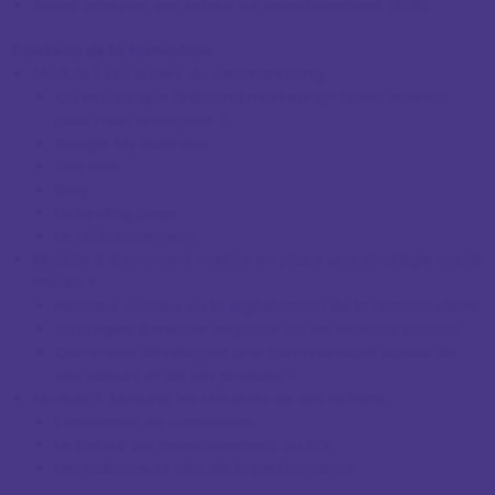
Savoir analyser son retour sur investissement (ROI).
Contenu de la formation
Module 1. Les leviers du webmarketing
Qu'est-ce que l'Inbound marketing? Quels intérêts
pour mon entreprise ?
Google My business
Site web
Blog
La landing page
Le référencement
Module 2. Comment mettre en place une stratégie social
media ?
Réseaux sociaux ou la digitalisation de la relation client
Stratégies à mettre en place sur les réseaux sociaux
Comment développer une communauté autour de
ses valeurs et de ses produits ?
Module 3. Mesurer les résultats de ses actions
L’entonnoir de conversion
Le Retour sur Investissement ou ROI
Les indicateurs clés de la performance