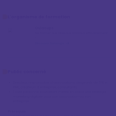
L'organisme de formation
Oulaoups
Se former aux réseaux sociaux efficacement
!
Découvrir Oulaoups
Public concerné
Directeur, responsable d’associations, dirigeants de TPE et
PME, créateurs d'entreprise, consultants, ...
Toute personne souhaitant mettre en place une stratégie
marketing digitale pour son association ou son
entreprise.
Prérequis