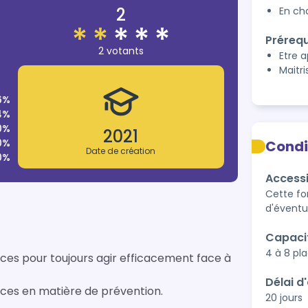
2
En ch
Prérequ
2 votants
Etre 
Maitri
6%
4%
0%
2021
0%
Condi
Date de création
0%
Accessi
Cette fo
d'évent
Capaci
4 à 8 pl
ces pour toujours agir efficacement face à
Délai d
ces en matière de prévention.
20 jours