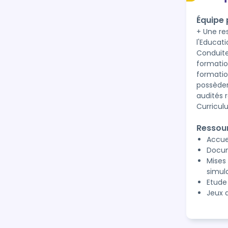
Équipe
+ Une re
l'Educat
Conduite
formatio
formatio
possèden
audités r
Curricul
Ressou
Accue
Docum
Mises 
simul
Etude
Jeux 