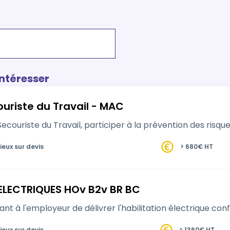
intéresser
Sauveteur Secouriste du Travail - MAC
ecouriste du Travail, participer à la prévention des risqu
ieux sur devis
> 680€ HT
ELECTRIQUES HOv B2v BR BC
t à l'employeur de délivrer l'habilitation électrique co
ieux sur devis
> 1360€ HT