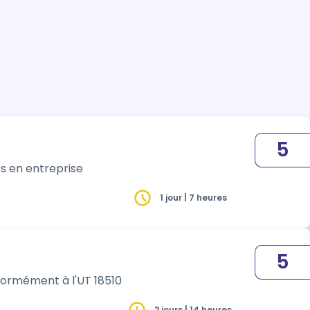
5
es en entreprise
1 jour | 7 heures
5
nformément à l'UT 18510
2 jours | 14 heures