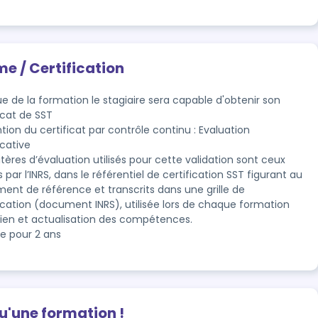
me / Certification
sue de la formation le stagiaire sera capable d'obtenir son 
icat de SST
ion du certificat par contrôle continu : Evaluation 
icative 
itères d’évaluation utilisés pour cette validation sont ceux 
s par l’INRS, dans le référentiel de certification SST figurant au 
ent de référence et transcrits dans une grille de 
ication (document INRS), utilisée lors de chaque formation 
ien et actualisation des compétences.
le pour 2 ans
qu'une formation !