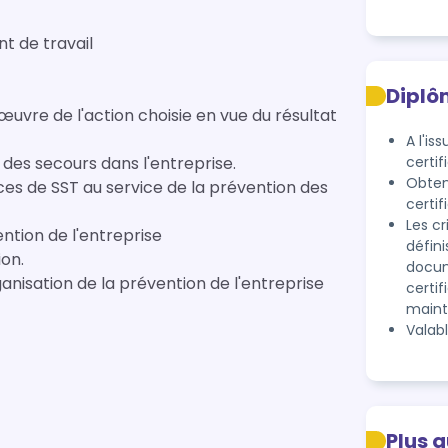
nt de travail
Diplô
œuvre de l'action choisie en vue du résultat
A l'is
n des secours dans l'entreprise.
certif
Obtent
s de SST au service de la prévention des
certif
Les cr
ention de l'entreprise
défini
on.
docum
anisation de la prévention de l'entreprise
certif
maint
Valab
Plus 