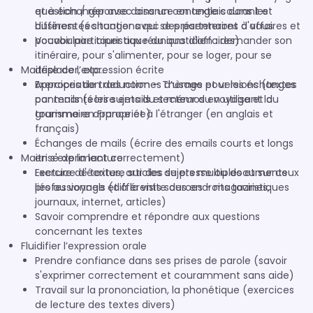
question / réponse dans un contexte courant et
et à échanger avec aisance en anglais dans les
business (échanger avec des partenaires d'affaires et
différentes situations qui se présenteront à vous
pouvoir participer aux réunions d'affaires)
Vocabulaire touristique du quotidien : demander son
itinéraire, pour s'alimenter, pour se loger, pour se
Maitrise de l’expression écrite
déplacer, etc...
Appropriation des normes d’usage pour les échanges
Exercices de traduction – Thèmes et versions (textes
par mails (écrire emails et mémos en utilisant la
contenants les sujets du secteur du voyage et du
grammaire appropriée)
tourisme en France et à l'étranger (en anglais et
français)
Échanges de mails (écrire des emails courts et longs
Maitrise de la lecture
en s'exprimant correctement)
Exercice d'écriture sur des sujets multiples et sur ceux
Lecture de textes, articles de presse ou documents
liés au voyage et à la visite des endroits touristiques
professionnels (différents sources - magazines,
journaux, internet, articles)
Savoir comprendre et répondre aux questions
concernant les textes
Fluidifier l’expression orale
Prendre confiance dans ses prises de parole (savoir
s'exprimer correctement et couramment sans aide)
Travail sur la prononciation, la phonétique (exercices
de lecture des textes divers)