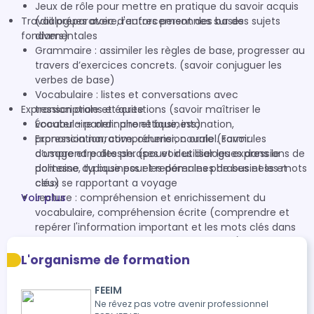
Jeux de rôle pour mettre en pratique du savoir acquis
Travail préparatoire, renforcement des bases
(dialogues avec d'autres personnes sur des sujets
fondamentales
divers)
Grammaire : assimiler les règles de base, progresser au
travers d’exercices concrets. (savoir conjuguer les
verbes de base)
Vocabulaire : listes et conversations avec
Expression orale et écrite
transcriptions et questions (savoir maîtriser le
vocabulaire ordinaire et business)
Écouter - parler : phonétique, intonation,
Expression narrative, courrier, courriel. Formules
prononciation, compréhension orale (savoir
d’usage et politesse. (pouvoir utiliser les expressions de
comprendre des phrases et des dialogues dans le
politesse, typique pour les domaines de business et
domaine du business et repérer les phrases et les mots
ceux se rapportant a voyage
clés)
Voir plus
Lecture : compréhension et enrichissement du
vocabulaire, compréhension écrite (comprendre et
repérer l'information important et les mots clés dans
un texte mi-long concernant les affaires)
Travail d’écoute et de restitution sur médias audio -
L'organisme de formation
vidéo (pouvoir résumer la conversation sur différents
sujets ainsi que faire un résumé d'une vidéo)
FEEIM
Acquérir le vocabulaire professionnel spécifique
Ne rêvez pas votre avenir professionnel