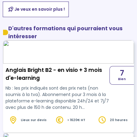
Je veux en savoir plus !
D'autres formations qui pourraient vous
intéresser
Anglais Bright B2 - en visio + 3 mois
7
d'e-learning
Bien
Nb : les prix indiqués sont des prix nets (non
soumis à la tva). Abonnement pour 3 mois à la
plateforme e-learning disponible 24h/24 et 7j/7
avec plus de 150 h de contenu. 20 h
d'accompagnement avec un formateur ou sa
formatrice. Nb: Les heures de formation
Lieux sur devis
> 1620€ HT
20 heures
indiquées ainsi que le prix correspondant sont
donnés à titre indicatif, nous adaptons la