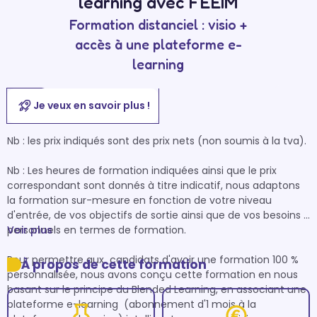
learning avec FEEIM
Formation distanciel : visio +
accès à une plateforme e-
learning
Je veux en savoir plus !
Nb : les prix indiqués sont des prix nets (non soumis à la tva).

Nb : Les heures de formation indiquées ainsi que le prix 
correspondant sont donnés à titre indicatif, nous adaptons 
la formation sur-mesure en fonction de votre niveau 
d'entrée, de vos objectifs de sortie ainsi que de vos besoins 
personnels en termes de formation.

Voir plus
Pour permettre aux  candidats d'avoir une formation 100 % 
À propos de cette formation
personnalisée, nous avons conçu cette formation en nous 
basant sur le principe du Blended Learning, en associant une 
plateforme e-learning  (abonnement d'1 mois à la 