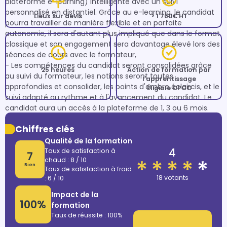
plateforme e-learning) intelligente avec un suivi 
personnalisé en distantiel. Grâce au e-learning, le candidat 
Lieux sur devis
> 1 760€ HT
pourra travailler de manière flexible et en parfaite 
autonomie, il sera d'autant plus impliqué que dans le format 
classique et son engagement sera davantage élevé lors des 
séances de cours avec le formateur,

- Les compétences du candidat seront consolidées grâce 
25 heures
Action de formation par
au suivi du formateur, les notions seront toutes 
l'apprentissage
approfondies et consolider, les points d'ombre éclaircis, et le 
Éligible OPCO
suivi adapté au rythme et à l'avancement du candidat. Le 
Chiffres clés
Qualité de la formation
4
Taux de satisfaction à
7
chaud : 8 / 10
Bien
Taux de satisfaction à froid
18 votants
: 6 / 10
Impact de la
100%
formation
Taux de réussite : 100%