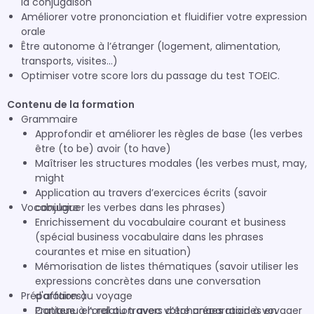
la conjugaison
Améliorer votre prononciation et fluidifier votre expression
orale
Être autonome à l’étranger (logement, alimentation,
transports, visites…)
Optimiser votre score lors du passage du test TOEIC.
Contenu de la formation
Grammaire
Approfondir et améliorer les règles de base (les verbes
être (to be) avoir (to have)
Maîtriser les structures modales (les verbes must, may,
might
Application au travers d’exercices écrits (savoir
Vocabulaire
conjuguer les verbes dans les phrases)
Enrichissement du vocabulaire courant et business
(spécial business vocabulaire dans les phrases
courantes et mise en situation)
Mémorisation de listes thématiques (savoir utiliser les
expressions concrètes dans une conversation
Préparation au voyage
d'affaires)
Pratique à l’oral au travers d’échanges rapides en
Contenu en relation avec votre préparation à voyager