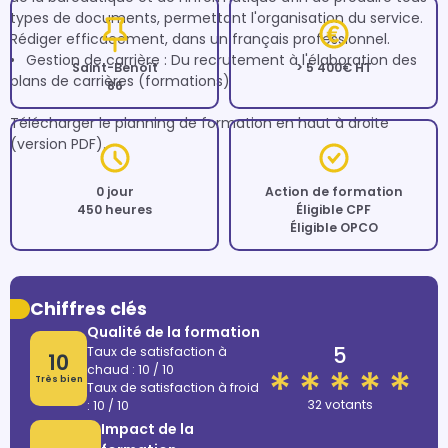
types de documents, permettant l'organisation du service. 
Rédiger efficacement, dans un français professionnel.

•	Gestion de carrière : Du recrutement à l'élaboration des 
Saint-Benoît
> 5 400€ HT
plans de carrières (formations) 

86
Télécharger le planning de formation en haut à droite 
0 jour
Action de formation
450 heures
Éligible CPF
Éligible OPCO
Chiffres clés
Qualité de la formation
5
Taux de satisfaction à
10
chaud : 10 / 10
Très bien
Taux de satisfaction à froid
32 votants
: 10 / 10
Impact de la