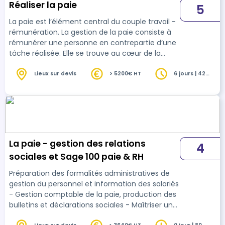
Réaliser la paie
5
La paie est l’élément central du couple travail -
rémunération. La gestion de la paie consiste à
rémunérer une personne en contrepartie d’une
tâche réalisée. Elle se trouve au cœur de la
gestion administrative du personnel. Plus qu’un
processus technique, la paie est un sujet à la
Lieux sur devis
> 5200€ HT
6 jours | 42
heures
fois complexe et particulièrement sensible.
Ainsi, la gestion de la paie peut être utilisée
comme un véritable levier pour : • Optimiser la
performance d’une entreprise ; • Créer un
véritable avantage concurrentiel ; • …
La paie - gestion des relations
4
sociales et Sage 100 paie & RH
Préparation des formalités administratives de
gestion du personnel et information des salariés
- Gestion comptable de la paie, production des
bulletins et déclarations sociales - Maîtriser un
logiciel de paie : paramétrage du logiciel et des