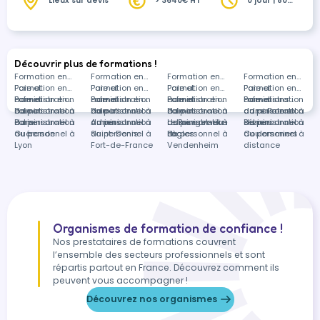
bulletins.
Lieux sur devis
> 3640€ HT
0 jour | 80
heures
Découvrir plus de formations !
Formation en
Formation en
Formation en
Formation en
Paie et
Formation en
Paie et
Formation en
Paie et
Formation en
Paie et
Formation en
administration
Paie et
Formation en
administration
Paie et
Formation en
administration
Paie et
Formation en
administration
Paie et
Formations
du personnel à
administration
Paie et
du personnel à
administration
Paie et
du personnel à
administration
Paie et
du personnel à
administration
dans Paie et
Paris
du personnel à
administration
Amiens
du personnel à
administration
Le Bourget-du-
du personnel à
administration
Béziers
du personnel à
administration
Guérande
du personnel à
Saint-Denis
du personnel à
Lac
Bègles
du personnel à
Coulommiers
du personnel à
Lyon
Fort-de-France
Vendenheim
distance
Organismes de formation de confiance !
Nos prestataires de formations couvrent
l’ensemble des secteurs professionnels et sont
répartis partout en France. Découvrez comment ils
peuvent vous accompagner !
Découvrez nos organismes