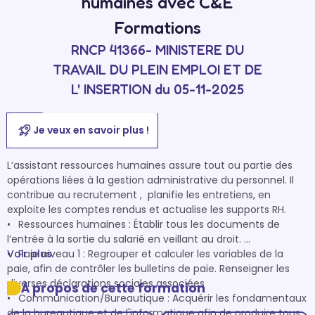
humaines avec C&E
Formations
RNCP 41366- MINISTERE DU
TRAVAIL DU PLEIN EMPLOI ET DE
L' INSERTION du 05-11-2025
Je veux en savoir plus !
L’assistant ressources humaines assure tout ou partie des 
opérations liées à la gestion administrative du personnel. Il 
contribue au recrutement ,  planifie les entretiens, en 
exploite les comptes rendus et actualise les supports RH.

•	Ressources humaines : Établir tous les documents de 
l’entrée à la sortie du salarié en veillant au droit. 

•	Paie niveau 1 : Regrouper et calculer les variables de la 
Voir plus
paie, afin de contrôler les bulletins de paie. Renseigner les 
diverses déclarations sociales associées 

À propos de cette formation
•	Communication/Bureautique : Acquérir les fondamentaux 
de la bureautique et de l'informatique afin de produire tous 