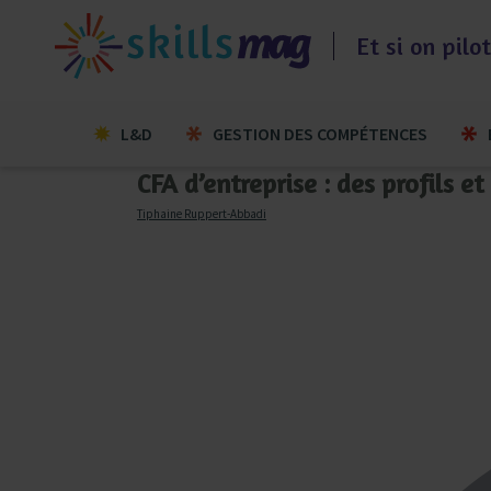
Aller
au
Et si on pil
contenu
L&D
GESTION DES COMPÉTENCES
CFA d’entreprise : des profils 
Tiphaine Ruppert-Abbadi