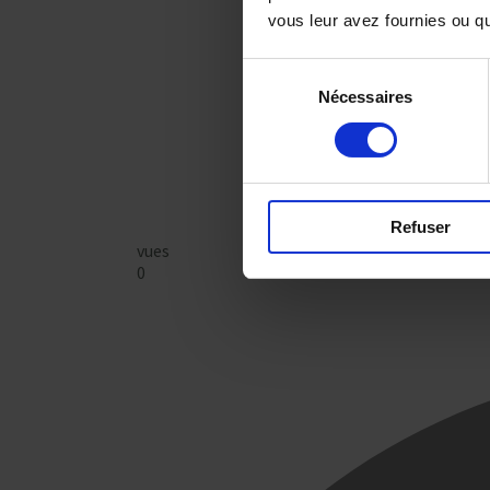
vous leur avez fournies ou qu'
Sélection
Nécessaires
du
consentement
Refuser
vues
0