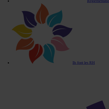
Réglementatio
Ils font les RH