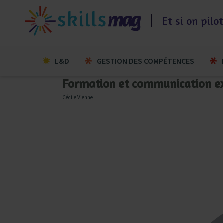
Aller
au
Et si on pil
contenu
L&D
GESTION DES COMPÉTENCES
Formation et communication e
Cécile Vienne