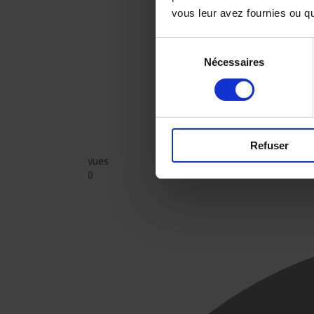
vous leur avez fournies ou qu'
Sélection
Nécessaires
du
consentement
Refuser
vues
0