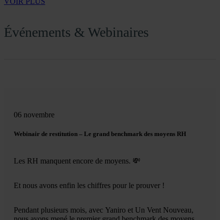
VOIR PLUS
Événements & Webinaires
06 novembre
Webinair de restitution – Le grand benchmark des moyens RH
Les RH manquent encore de moyens. 💸
Et nous avons enfin les chiffres pour le prouver !
Pendant plusieurs mois, avec Yaniro et Un Vent Nouveau,
nous avons mené le premier grand benchmark des moyens