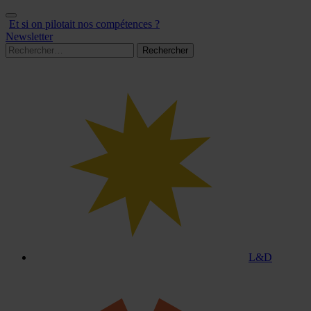
Aller
au
Et si on pilotait nos compétences ?
contenu
Newsletter
Rechercher :
L&D