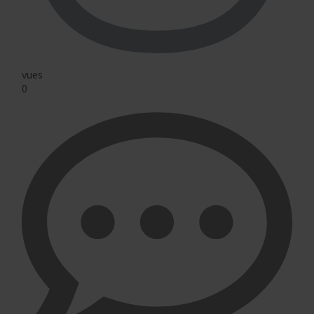
vues
0