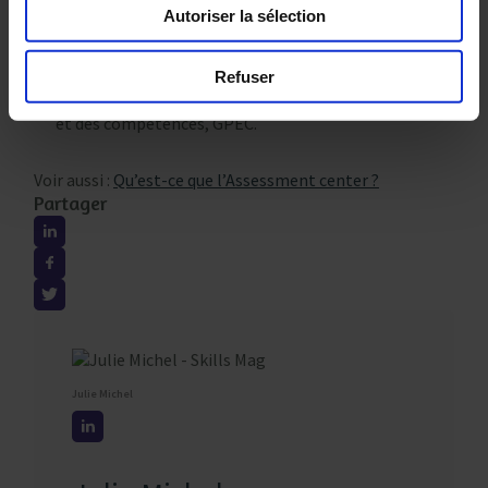
bilan du mode de réalisation des entretiens ;
Autoriser la sélection
information des représentants du personnel quant
aux conditions générales de déroulement des
Refuser
entretiens ;
préparation de la Gestion prévisionnelle des emplois
et des compétences, GPEC.
Voir aussi :
Qu’est-ce que l’Assessment center ?
Partager
Julie Michel