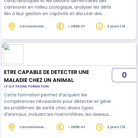
caractéristiques et les besoins alimentaires des
carnivores en milieu zoologique, analyser les défis
liés à leur gestion en captivité et discuter des
meilleures pratiques pour assurer leur bien-être
et leur conservation.
Carcassonne
> 290€ HT
2 jours | 14
(11)
heures
ETRE CAPABLE DE DETECTER UNE
0
MALADIE CHEZ UN ANIMAL
I.F.Q.P FAUNA FORMATION
Cette formation permet d'acquérir les
compétences nécessaires pour détecter et gérer
les problèmes de santé chez divers types
d'animaux, incluant les mammifères, les oiseaux
et les reptiles. Elle combine des modules
théoriques et pratiques pour une approche
Carcassonne
> 260€ HT
2 jours | 10
(11)
heures
complète.