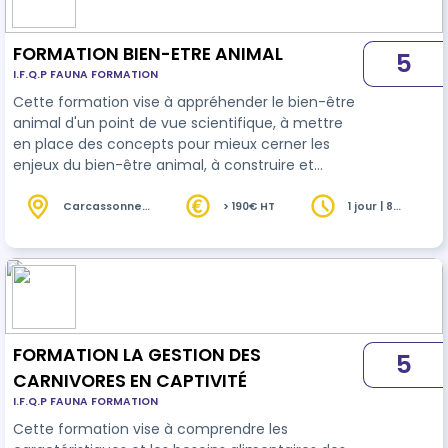
d'un format INTR…
FORMATION BIEN-ETRE ANIMAL
5
I.F.Q.P FAUNA FORMATION
Cette formation vise à appréhender le bien-être
animal d'un point de vue scientifique, à mettre
en place des concepts pour mieux cerner les
enjeux du bien-être animal, à construire et
mettre en place une évaluation objective du
bien-être animal, et à intégrer cette évaluation
Carcassonne
> 190€ HT
1 jour | 8
(11)
heures
de manière pratique à une structure zoologique.
FORMATION LA GESTION DES
5
CARNIVORES EN CAPTIVITÉ
I.F.Q.P FAUNA FORMATION
Cette formation vise à comprendre les