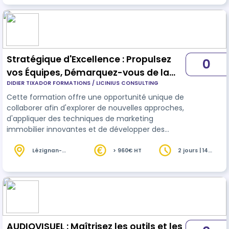
Stratégique d'Excellence : Propulsez
0
vos Équipes, Démarquez-vous de la
DIDIER TIXADOR FORMATIONS / LICINIUS CONSULTING
Concurrence
Cette formation offre une opportunité unique de
collaborer afin d'explorer de nouvelles approches,
d'appliquer des techniques de marketing
immobilier innovantes et de développer des
stratégies créatives pour se démarquer sur le
marché afin de booster ses exclusivité et
Lézignan-
> 960€ HT
2 jours | 14
Corbières (11)
heures
améliorer la relation client. 👉 NOTEZ BIEN : cette
formations est sur 2 jours non consécutifs. Nous
offrons la possibilité d'un format INTRA adapté à
vos besoins, et à votre organisation que ce soit
en présentiel, à distance ou…
AUDIOVISUEL : Maîtrisez les outils et les