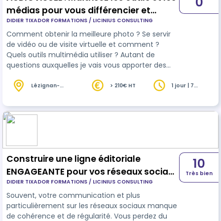
0
médias pour vous différencier et
DIDIER TIXADOR FORMATIONS / LICINIUS CONSULTING
gagner en attractivité
Comment obtenir la meilleure photo ? Se servir
de vidéo ou de visite virtuelle et comment ?
Quels outils multimédia utiliser ? Autant de
questions auxquelles je vais vous apporter des
réponses et des conseils qui vous permettront de
vous différencier et d'améliorer votre attractivité
Lézignan-
> 210€ HT
1 jour | 7
Corbières (11)
heures
grâce au multimédia. Lors de cette formation
éligible LOI ALUR (7heures), vous apprendrez a
utiliser aux mieux tout cet écosystème
multimédia
Construire une ligne éditoriale
10
ENGAGEANTE pour vos réseaux sociaux
Très bien
DIDIER TIXADOR FORMATIONS / LICINIUS CONSULTING
et votre visibilité WEB
Souvent, votre communication et plus
particulièrement sur les réseaux sociaux manque
de cohérence et de régularité. Vous perdez du