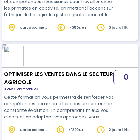
et compétences nécessaires pour travailler avec
les primates en captivité, en mettant l'accent sur
l'éthique, la biologie, la gestion quotidienne et la
conservation.
Carcassonne
> 350€ HT
3 jours | 18
(11)
heures
OPTIMISER LES VENTES DANS LE SECTEUR
0
AGRICOLE
SOLUTION MAGNUS
Cette formation vous permettra de renforcer vos
compétences commerciales dans un secteur en
constante évolution. En comprenant mieux vos
clients et en adaptant vos approches, vous
maximiserez vos opportunités de vente et votre
impact commercial.
Carcassonne
> 1200€ HT
2 jours | 14
(11)
heures