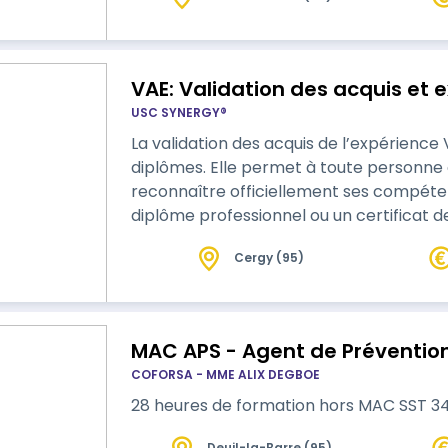
VAE: Validation des acquis et 
USC SYNERGY®
La validation des acquis de l’expérience
diplômes. Elle permet à toute personne enga
reconnaître officiellement ses compétenc
diplôme professionnel ou un certificat d
au RNCP. Nous programme est destiné à accompagner les stagiaires durant tout
Cergy (95)
le processus de la VAE afin de les aider à la réussir. Nous aido
dans le choix du diplôme ci…
MAC APS - Agent de Prévention
COFORSA - MME ALIX DEGBOE
28 heures de formation hors MAC SST 3
Deuil-la-Barre (95)