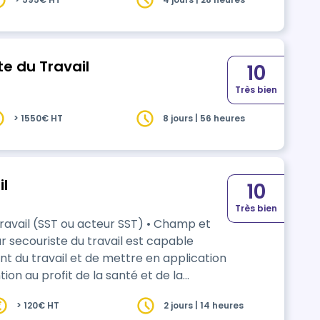
e du Travail
10
Très bien
> 1550€ HT
8 jours | 56 heures
il
10
Très bien
Travail (SST ou acteur SST) • Champ et
ur secouriste du travail est capable
ent du travail et de mettre en application
n au profit de la santé et de la
organisation de l'entreprise et des
> 120€ HT
2 jours | 14 heures
'exercice de l'activité : L’activité de