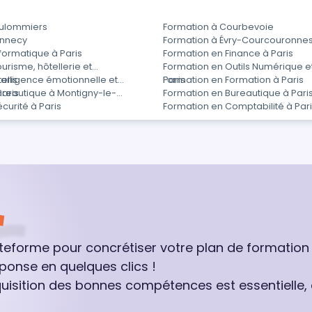
oulommiers
Formation à Courbevoie
ennecy
Formation à Évry-Courcouronne
formatique à Paris
Formation en Finance à Paris
urisme, hôtellerie et
Formation en Outils Numérique e
aris
telligence émotionnelle et
Paris
Formation en Formation à Paris
Paris
ureautique à Montigny-le-
Formation en Bureautique à Pari
curité à Paris
Formation en Comptabilité à Par
ateforme pour concrétiser votre plan de formation
ponse en quelques clics !
quisition des bonnes compétences est essentielle,