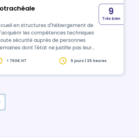
dotrachéale
9
Très bien
'accueil en structures d'hébergement de
maines dont l'état ne justifie pas leur
u pour
> 750€ HT
5 jours | 35 heures
s selon les besoins spécifiques des
0