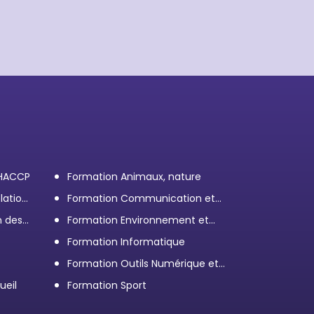
 HACCP
Formation Animaux, nature
lation
Formation Communication et
efficacité personnelle et
n des
Formation Environnement et
professionnelle
démarche RSE
Formation Informatique
Formation Outils Numérique et
e
Bureautique
ueil
Formation Sport