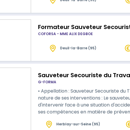
Formateur Sauveteur Secourist
COFORSA - MME ALIX DEGBOE
Deuil-la-Barre (95)
Sauveteur Secouriste du Trava
G-FORMA
• Appellation : Sauveteur Secouriste du 
nature de ses interventions : Le sauvete
d'intervenir face à une situation d'accid
ses compétences en matière de préventio
sécurité au travail, dans le respect de l'
Herblay-sur-Seine (95)
procédures spécifiques fixées. • Cadre de l