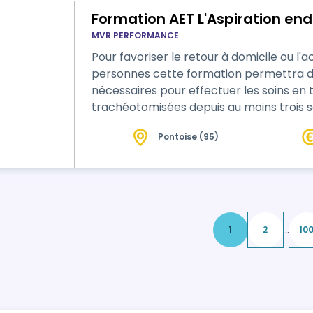
Formation AET L'Aspiration en
MVR PERFORMANCE
Pour favoriser le retour à domicile ou l
personnes cette formation permettra d'acquérir les compétences techniques
nécessaires pour effectuer les soins en toute sécurité auprès de personnes
trachéotomisées depuis au moins trois se
admission dans un établissement sanitaire. Ce plan de formation est conç
Pontoise (95)
être flexible, permettant des ajustement
participants et les retours d'ex…
...
1
2
10