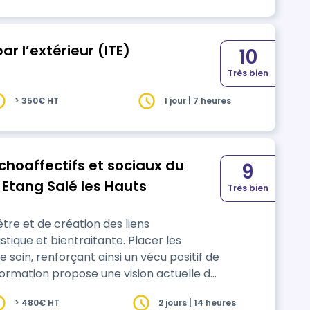
r l’extérieur (ITE)
10
Très bien
> 350€ HT
1 jour | 7 heures
choaffectifs et sociaux du
9
 Etang Salé les Hauts
Très bien
tre et de création des liens
ique et bientraitante. Placer les
soin, renforçant ainsi un vécu positif de
motionnelle et sensorielle partagée
> 480€ HT
2 jours | 14 heures
le bien-être de chaque acteur. Elle