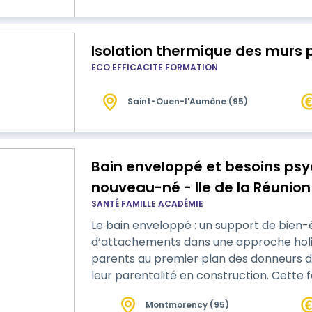
sauveteur secouriste du trav…
Isolation thermique des murs pa
ECO EFFICACITE FORMATION
Saint-Ouen-l'Aumône (95)
Bain enveloppé et besoins psy
nouveau-né - Ile de la Réunion
SANTÉ FAMILLE ACADÉMIE
Le bain enveloppé : un support de bien-ê
d’attachements dans une approche holist
parents au premier plan des donneurs de 
leur parentalité en construction. Cette formation propose une vision actuelle du
bain enveloppé en tant qu’expérience é
Montmorency (95)
entre le bébé et ses parents, qui promeut 