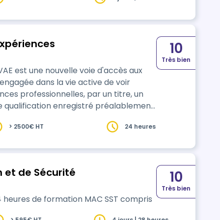
expériences
10
Très bien
 VAE est une nouvelle voie d'accès aux
gée dans la vie active de voir
es professionnelles, par un titre, un
e qualification enregistré préalablement
> 2500€ HT
24 heures
ns les stagiaires
 et de Sécurité
10
Très bien
4 heures de formation MAC SST compris
> 595€ HT
4 jours | 28 heures