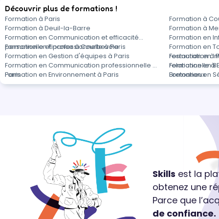
Découvrir plus de formations !
Formation à Paris
Formation à C
Formation à Deuil-la-Barre
Formation à M
Formation en Communication et efficacité
Formation en In
personnelle et professionnelle à Paris
Formation en Finance à Courbevoie
Formation en To
Formation en Gestion d'équipes à Paris
restauration à P
Formation en In
Formation en Communication professionnelle à
relationnelle à 
Formation en B
Paris
Formation en Environnement à Paris
Bretonneux
Formation en Sé
Skills
est la pl
obtenez une ré
Parce que l’ac
de confiance.