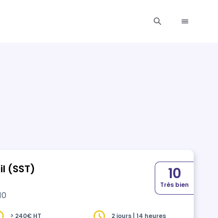
l (SST)
10
Très bien
10
> 240€ HT
2 jours | 14 heures