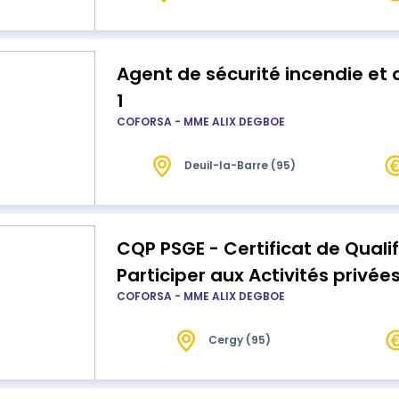
aborde les différentes déclinaisons du b
Agent de sécurité incendie et 
1
COFORSA - MME ALIX DEGBOE
Deuil-la-Barre (95)
CQP PSGE - Certificat de Qualif
Participer aux Activités privé
COFORSA - MME ALIX DEGBOE
Événements.
Cergy (95)