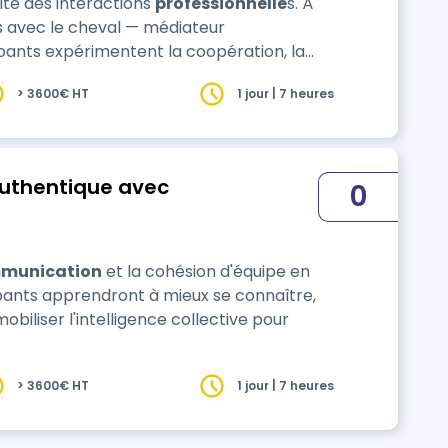
lité des interactions
professionnelle
s. À
s avec le cheval — médiateur
ipants expérimentent la coopération, la
 Ils apprennent à mieux se connaître, à
> 3600€ HT
1 jour | 7 heures
authentique avec
0
munication
et la cohésion d'équipe en
cipants apprendront à mieux se connaître,
obiliser l'intelligence collective pour
> 3600€ HT
1 jour | 7 heures