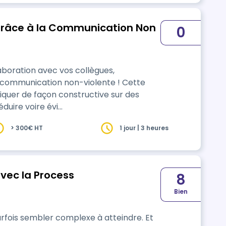
grâce à la Communication Non
0
laboration avec vos collègues,
a communication non-violente ! Cette
er de façon constructive sur des
éduire voire évi…
> 300€ HT
1 jour | 3 heures
 Process
8
Bien
arfois sembler complexe à atteindre. Et