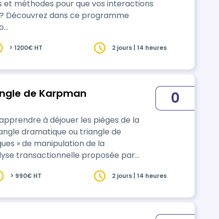
es et méthodes pour que vos interactions
s ? Découvrez dans ce programme
o…
> 1200€ HT
2 jours | 14 heures
angle de Karpman
0
apprendre à déjouer les pièges de la
riangle dramatique ou triangle de
ues » de manipulation de la
idence un scénario relationnel typique
> 990€ HT
2 jours | 14 heures
 Dans cette formation vous apprendrez à