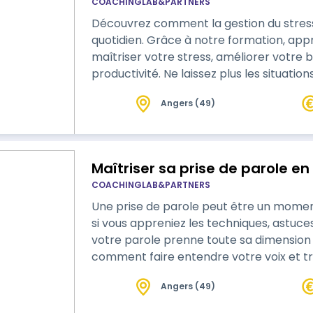
COACHINGLAB&PARTNERS
Découvrez comment la gestion du stress 
quotidien. Grâce à notre formation, ap
maîtriser votre stress, améliorer votre
productivité. Ne laissez plus les situations de stress vous contrôler : reprenez les
rênes de votre sérénité et de votre succ
Angers (49)
Maîtriser sa prise de parole e
COACHINGLAB&PARTNERS
Une prise de parole peut être un moment 
si vous appreniez les techniques, astuc
votre parole prenne toute sa dimension ? Découvrez dans ce progra
comment faire entendre votre voix et t
audience !
Angers (49)