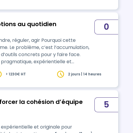
otions au quotidien
0
re, réguler, agir Pourquoi cette
ème. Le problème, c’est l’accumulation,
d’outils concrets pour y faire face.
ragmatique, expérientielle et
qui se joue réellement sous stress,
> 1230€ HT
2 jours | 14 heures
instant, réduire le stress à la source
illeure o…
nforcer la cohésion d’équipe
5
périentielle et originale pour