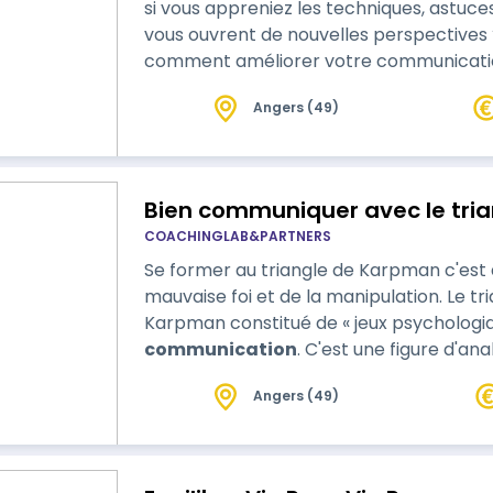
si vous appreniez les techniques, astuc
vous ouvrent de nouvelles perspective
comment améliorer votre communicati
Angers (49)
Bien communiquer avec le tri
COACHINGLAB&PARTNERS
Se former au triangle de Karpman c'est 
mauvaise foi et de la manipulation. Le t
Karpman constitué de « jeux psychologiq
communication
. C'est une figure d'analyse transactionnelle proposée par
Stephen Karpman qui en 1968, met en év
Angers (49)
entre victime, persécuteur et sauveur.
reconnaître, déjouer les mau…