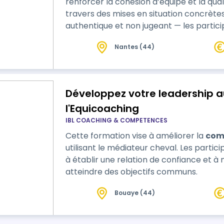
renforcer la cohésion d’équipe et la qua
travers des mises en situation concrète
authentique et non jugeant — les partic
communication et la confiance mutuelle.
Nantes (44)
reconnaître…
Développez votre leadership 
l'Equicoaching
IBL COACHING & COMPETENCES
Cette formation vise à améliorer la
com
utilisant le médiateur cheval. Les parti
à établir une relation de confiance et à m
atteindre des objectifs communs.
Bouaye (44)