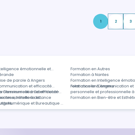
1
2
3
telligence émotionnelle et
Formation en Autres
uérande
Formation à Nantes
ise de parole à Angers
Formation en Intelligence émotio
ommunication et efficacité
relationnelle à Angers
Formation en Communication et e
professionnelle à Saint-Victor-
s Communication et efficacité
personnelle et professionnelle 
professionnelle à distance
urisme, hôtellerie et
Formation en Bien-être et Esthét
Angers
tils Numérique et Bureautique à