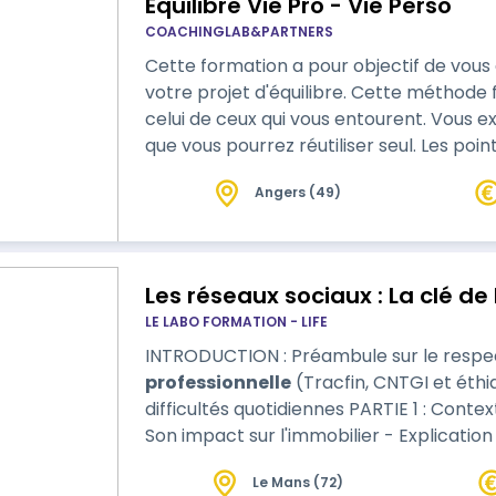
Equilibre Vie Pro - Vie Perso
COACHINGLAB&PARTNERS
Cette formation a pour objectif de vou
votre projet d'équilibre. Cette méthode
celui de ceux qui vous entourent. Vous expérimenterez des outils et concepts
que vous pourrez réutiliser seul. Les points forts de cette formation: + La diversité
et la complémentarité des points de vu
Angers (49)
pendant 2 jours ++ Vous faire faire un premier pas en établissant votre propre
plan d'action +++ Vous am…
Les réseaux sociaux : La clé de 
LE LABO FORMATION - LIFE
INTRODUCTION : Préambule sur le respect 
professionnelle
(Tracfin, CNTGI et éthique pr
difficultés quotidiennes PARTIE 1 : Contexte actuel - Rappel de la crise de 2009 -
Son impact sur l'immobilier - Explication
l'immobilier - Activi…
Le Mans (72)