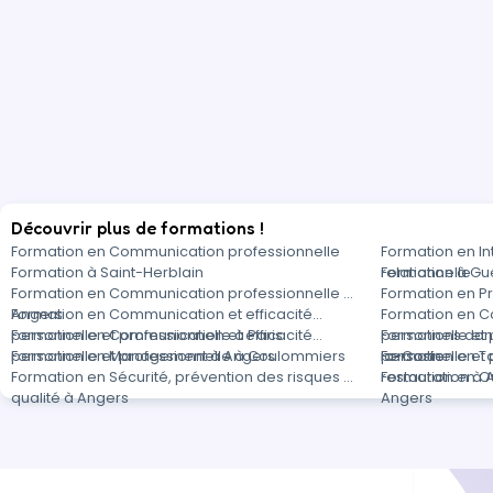
Découvrir plus de formations !
Formation en Communication professionnelle
Formation en In
Formation à Saint-Herblain
relationnelle
Formation à G
Formation en Communication professionnelle à
Formation en Pr
Angers
Formation en Communication et efficacité
Formation en C
personnelle et professionnelle à Paris
Formation en Communication et efficacité
personnelle et 
Formations dan
personnelle et professionnelle à Coulommiers
Formation en Management à Angers
la-Coste
personnelle et 
Formation en To
Formation en Sécurité, prévention des risques et
restauration à 
Formation en Ou
qualité à Angers
Angers