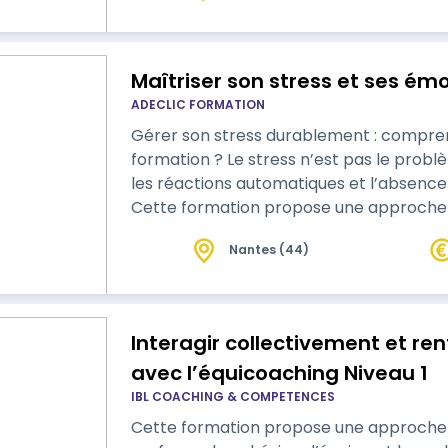
Maîtriser son stress et ses ém
ADECLIC FORMATION
Gérer son stress durablement : comprend
formation ? Le stress n’est pas le probl
les réactions automatiques et l’absence 
Cette formation propose une approche p
responsabilisante pour : comprendre ce 
Nantes (44)
réguler ses émotions et son corps dans l’
grâce à une posture plus juste et une me
Interagir collectivement et re
avec l’équicoaching Niveau 1
IBL COACHING & COMPETENCES
Cette formation propose une approche ex