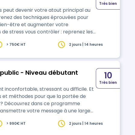
Très bien
peut devenir votre atout principal au
prenez des techniques éprouvées pour
 bien-être et augmenter votre
ès !
> 750€ HT
2 jours | 14 heures
n public - Niveau débutant
10
Très bien
inconfortable, stressant ou difficile. Et
es et méthodes pour que la portée de
mme
ransmettre votre message à une large
> 990€ HT
2 jours | 14 heures