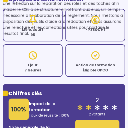
une réflexion sur la répartition des rôles et des tâches afin 
d’aider le CSE à se structurer en offrant aux élus, un temps 
nécessaire à l’élaboration de ce règlement. Nous mettons à 
disposition des outils d’aide à la rédaction et nous assurons 
une relecture et les corrections utiles pour parfaire le 
Menucourt
> 1 380€ HT
résultat final.
95
1 jour
Action de formation
7 heures
Éligible OPCO
Chiffres clés
2
Impact de la
100%
formation
2 votants
Taux de réussite : 100%
Note générale de la