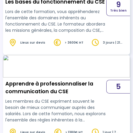
Les bases du fonctionnement du CSE
9
Très bien
Lors de cette formation, vous appréhenderez
l'ensemble des domaines inhérents au
fonctionnement du CSE. Le formateur abordera
les missions générales, la composition du CSE,
son organisation interne et les prérogatives
économiques et sociales du CSE. À l’issue de la
Lieux sur devis
> 3600€ HT
3 jours | 21
heures
formation, les apprenants disposeront des clés
pour honorer leurs missions au quotidien.
Apprendre à professionnaliser la
5
communication du CSE
Les membres du CSE expriment souvent le
besoin de mieux communiquer auprès des
salariés. Lors de cette formation, nous explorons
l'ensemble des règles inhérentes à la
communication. Qu'il s'agisse de traiter du fond
(le message) que du support (le véhicule), le
Lieux sur devis
> 1380€ HT
1 jour | 7