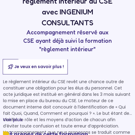
règlement intérieur du CSE
avec INGENIUM
CONSULTANTS
Accompagnement réservé aux
CSE ayant déjà suivi la formation
"règlement intérieur"
Je veux en savoir plus !
Le règlement intérieur du CSE revêt une chance outre de 
constituer une obligation pour les élus du personnel. Cet 
acte juridique est institué en général dans les 3 mois suivant 
la mise en place du bureau du CSE. Le moteur de ce 
document interne doit concourir à l’identification de « Qui 
fait Quoi, Quand, Comment et pourquoi ? ». Le but étant de 
clarifier le rôle et les moyens d’action de chacun afin 
Voir plus
d’éviter toute confusion et toute erreur d’appréciation. 
L’accompagnement que nous proposons se traduit comme 
À propos de cette formation