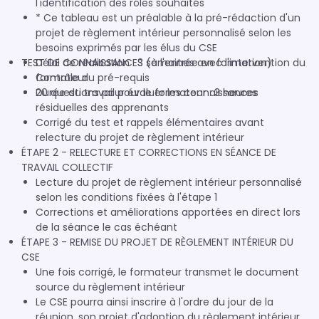
l'identification des rôles souhaités
* Ce tableau est un préalable à la pré-rédaction d'un
projet de règlement intérieur personnalisé selon les
besoins exprimés par les élus du CSE
TEST DE CONNAISSANCES (à l'entrée en formation)
Délai de réalisation : 3 semaines avec l'intervention du
formateur
Contrôle du pré-requis
Durée du travail pour le formateur : 3 heures
20 questions pour évaluer les connaissances
résiduelles des apprenants
Corrigé du test et rappels élémentaires avant
relecture du projet de règlement intérieur
ÉTAPE 2 - RELECTURE ET CORRECTIONS EN SÉANCE DE
TRAVAIL COLLECTIF
Lecture du projet de règlement intérieur personnalisé
selon les conditions fixées à l'étape 1
Corrections et améliorations apportées en direct lors
de la séance le cas échéant
ÉTAPE 3 - REMISE DU PROJET DE RÈGLEMENT INTÉRIEUR DU
CSE
Une fois corrigé, le formateur transmet le document
source du règlement intérieur
Le CSE pourra ainsi inscrire à l'ordre du jour de la
réunion, son projet d'adoption du règlement intérieur